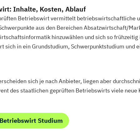
DE/EN)
Social Media
Softwareentwicklung (DE/EN)
So
irt: Inhalte, Kosten, Ablauf
eit Schwerpunkt Kinder und Jugendliche
Sozialmanag
prüften Betriebswirt vermittelt betriebswirtschaftlich
gement
Supply Chain Management
Tourismusmanag
Schwerpunkte aus den Bereichen Absatzwirtschaft/Marke
nieurwesen
Vertragsrecht
Wirtschaftsinformatik (D
irtschaftsinformatik hinzuwählen und sich so frühzeitig 
ingenieurwesen (DE/EN)
Wirtschaftsingenieurwesen M
ert sich in ein Grundstudium, Schwerpunktstudium und ei
psychologie (DE/EN)
Wirtschaftsrecht
erscheiden sich je nach Anbieter, liegen aber durchschn
ent des staatlichen geprüften Betriebswirts viele neue 
Betriebswirt Studium