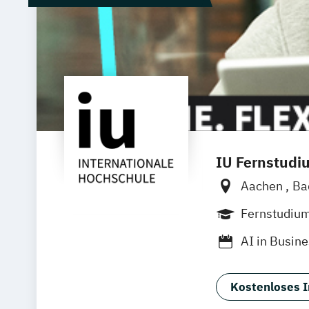
IU Fernstudi
Aachen
Ba
Bielefeld
D
Fernstudiu
Innsbruck
AI in Busin
Würzburg
Angewandte
Aviation M
Kostenloses I
Bauprojek