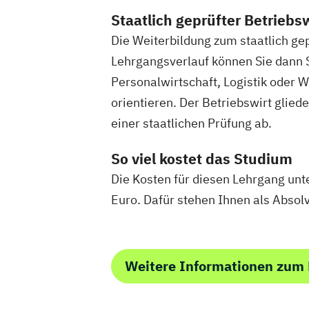
Robotics (
Staatlich geprüfter Betriebsw
Soziale Arb
Die Weiterbildung zum staatlich ge
Sportmana
Lehrgangsverlauf können Sie dann 
Umweltinge
Personalwirtschaft, Logistik oder W
Wirtschafts
orientieren. Der Betriebswirt glied
Wirtschafts
einer staatlichen Prüfung ab.
So viel kostet das Studium
Die Kosten für diesen Lehrgang unt
Euro. Dafür stehen Ihnen als Absolv
Weitere Informationen zum 