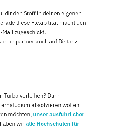
IT-Management
kaufleute
Immobilienwirtschaft
 dir den Stoff in deinen eigenen
tion and Entrepreneurship (DE/EN)
Gerade diese Flexibilität macht den
nagement (DE/EN)
-Mail zugeschickt.
ion
Kindheitspädagogik
sprechpartner auch auf Distanz
mmunikationspsychologie
Logistikmanagement
Logopädie
Marketingmanagement
tronik
Mediendesign
Medizintechnik
Modemanagement
Marketing (DE/EN)
en Turbo verleihen? Dann
t (DE/EN)
Pflege
t Fernstudium absolvieren wollen
anagement (DE/EN)
Produktdesign
eren möchten,
unser ausführlicher
 Management
s haben wir
alle Hochschulen für
ions und Kommunikation
Pädagogik
ogik
Bildungsberatung und Leitung