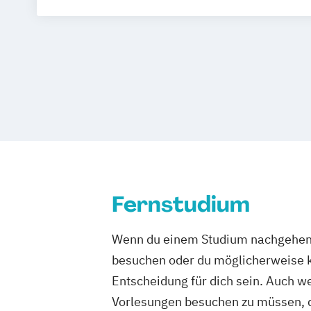
Betriebswir
Betriebswir
Business In
Computer S
Data Manag
Digital Bu
Digital Inn
Digital Tra
Digitale Tr
Engineerin
Fernstudium
Ernährungs
Accounting 
Wenn du einem Studium nachgehen m
Fitnessöko
besuchen oder du möglicherweise ke
Gesundheits
Entscheidung für dich sein. Auch wen
Gesundheit
Growth Hack
Vorlesungen besuchen zu müssen, d