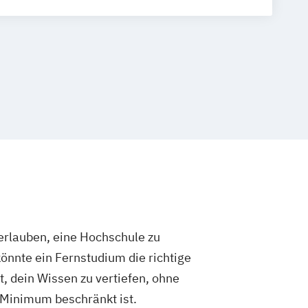
Betriebswirtschaftslehre und Führung
ration (DE/EN)
Business Intelligence
ing und Supervision
r Security (DE/EN)
Digital Business (DE/EN)
ealth
 Management
 Betriebswirtschaftslehre
-Commerce
Elektrotechnik
neurship (DE/EN)
Ergotherapie
ment
Finance
agement für Bankkaufleute
Fintech
rlauben, eine Hochschule zu
t
Gerontologie
önnte ein Fernstudium die richtige
sundheitspsychologie
t, dein Wissen zu vertiefen, ohne
Growth Hacking (DE/EN)
dagogik und Inklusion
 Minimum beschränkt ist.