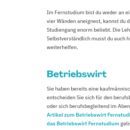
Heilpädagog
Immobilie
Im Fernstudium bist du weder an ei
Informatik
vier Wänden aneignest, kannst du di
Internation
Studiengang enorm beliebt. Die Leh
Internation
Selbstverständlich musst du auch h
Kindheitspä
weiterhelfen.
Kultur- und
Managemen
Maschinen
Betriebswirt
Medieninfo
Nachhaltig
Sie haben bereits eine kaufmännisc
Personalen
entscheiden Sie sich für den berufs
Pflegeman
oder sich berufsbegleitend im Abe
Projektman
Artikel zum Betriebswirt Fernstu
Public Mana
das Betriebswirt Fernstudium
geli
Pädagogik f