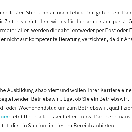
ik/Inklusionspädagogik
Hotelmanagement (DE/EN)
nmanagement
Immobilienmanagement für Immobilien
nen festen Stundenplan noch Lehrzeiten gebunden. Da du
Information Technology Management (DE/EN)
Innova
r Zeiten so einteilen, wie es für dich am besten passt. 
al Healthcare Management (DE/EN)
International Ma
rmaterialien werden dir dabei entweder per Post oder E
ales Marketing
Journalismus und digitale Kommunikat
ier nicht auf kompetente Beratung verzichten, da dir An
dagogik für Erzieher:innen
Kommunikationsdesign
Ko
 Medienpädagogik
Leitungshandeln in der Pädagogik
t (DE/EN)
Marketing
Marketing und digitale Medien
bau
Master of Business Administration (DE/EN)
Mecha
rmatik
Medienmanagement
Medizinische Informatik
es Management
New Work
Online Marketing
Online 
he Ausbildung absolviert und wollen Ihrer Karriere ein
twicklung
Personalmanagement
Personalmanagemen
begleitenden Betriebswirt. Egal ob Sie ein Betriebswir
agement
Pflegepädagogik
Physiotherapie
Product M
nd- oder Wochenendstudium zum Betriebswirt qualifizi
agement (DE/EN)
Psychologie
Public Health
Public
dium
bietet Ihnen alle essentiellen Infos. Darüber hinau
gement für Verwaltungsfachangestellte
Public Relat
stet, die ein Studium in diesem Bereich anbieten.
ür Bildung
Beratung und Personalentwicklung
Pädag