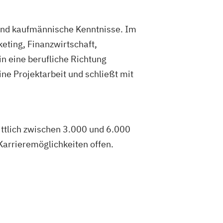
ziale Arbeit
ement
Sozialpädagogik und Inklusion
e und kaufmännische Kenntnisse. Im
ement
UX Design
ting, Finanzwirtschaft,
E/EN)
Wirtschaftsingenieurwesen
in eine berufliche Richtung
edizintechnik
ne Projektarbeit und schließt mit
ittlich zwischen 3.000 und 6.000
Karrieremöglichkeiten offen.