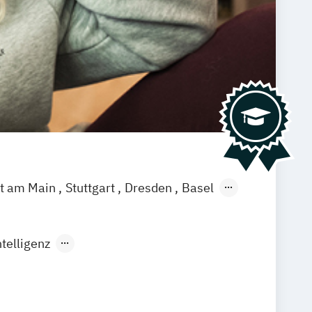
rt am Main
Stuttgart
Dresden
Basel
ch
Saarbrücken
Neu-Ulm
Graz
agenfurt
Magdeburg
Münster
Trier
telligenz
rtificial Intelligence (DE/EN)
ngenieurwesen