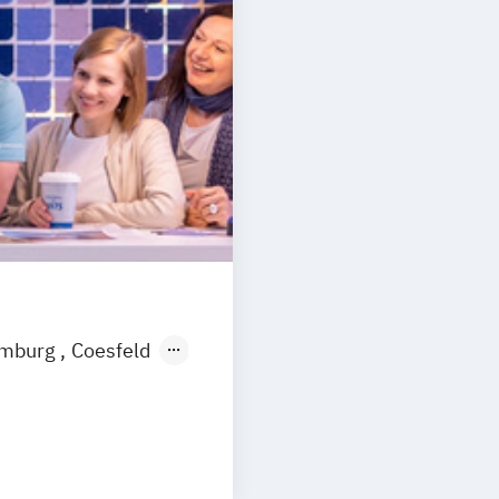
mburg
Coesfeld
en
Neuss
Digitale Medien