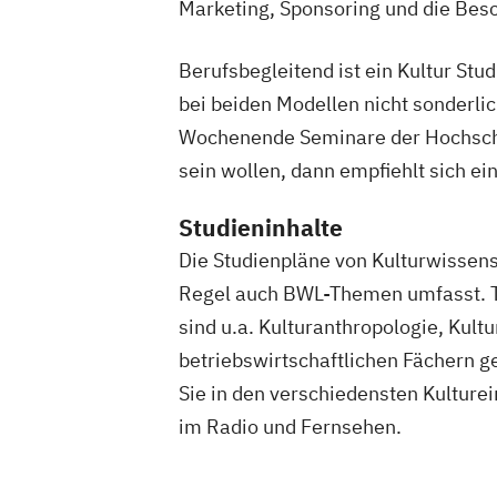
Finanzwirtschaft und Bewertung
Marketing, Sponsoring und die Besc
Wirtschaftswissenschaft Studienrichtu
Rechnungslegung
Berufsbegleitend ist ein Kultur St
Steuern und Wirtschaftsprüfung
bei beiden Modellen nicht sonderl
Wirtschaftswissenschaft Studienrichtu
Wochenende Seminare der Hochschule.
Risikomanagement
sein wollen, dann empfiehlt sich e
Wirtschaftswissenschaft Studienrichtu
Unternehmenssteuerung
Studieninhalte
Wirtschaftswissenschaft für Ingenieur/
Die Studienpläne von Kulturwissens
Naturwissenschaftler/innen
Regel auch BWL-Themen umfasst. Ty
im Bachelor Rechtswissenschaft
sind u.a. Kulturanthropologie, Kult
im Bachelor Wirtschaftswissenschaft
betriebswirtschaftlichen Fächern
im Master Rechtswissenschaft
Sie in den verschiedensten Kulturei
im Master Wirtschaftswissenschaft
im Radio und Fernsehen.
im Studiengang Rechtswissenschaft (Ers
Prüfung)