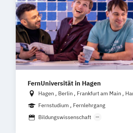
FernUniversität in Hagen
Hagen
Berlin
Frankfurt am Main
Ha
Hannover
Karlsruhe
Leipzig
Münch
Fernstudium
Fernlehrgang
Stuttgart
Nürnberg
Bonn
Bildungswissenschaft
Bildungswissenschaft mit Schwerpunkt 