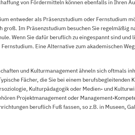
haffung von Fördermitteln können ebenfalls in Ihren Au
ng
udium entweder als Präsenzstudium oder Fernstudium mög
ich groß. Im Präsenzstudium besuchen Sie regelmäßig n
ng
 Wenn Sie dafür beruflich zu eingespannt sind und lieb
in Fernstudium. Eine Alternative zum akademischen Weg
ng
-innen und
chaften und Kulturmanagement ähneln sich oftmals inhal
pische Fächer, die Sie bei einem berufsbegleitenden K
ursoziologie, Kulturpädagogik oder Medien- und Kulturw
 gehören Projektmanagement oder Management-Kompete
nrichtungen beruflich Fuß fassen, so z.B. in Museen, Ga
te juristische