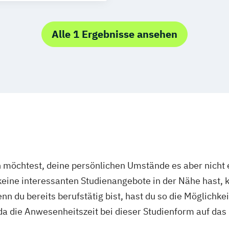
es Umfeld für die
Alle 1 Ergebnisse ansehen
ner beruflichen
nd Forschung
elle an der
üche
ematik
öchtest, deine persönlichen Umstände es aber nicht e
wicklung
ine interessanten Studienangebote in der Nähe hast, k
ndlagen
n du bereits berufstätig bist, hast du so die Möglichkei
lturellen Kontext
a die Anwesenheitszeit bei dieser Studienform auf das