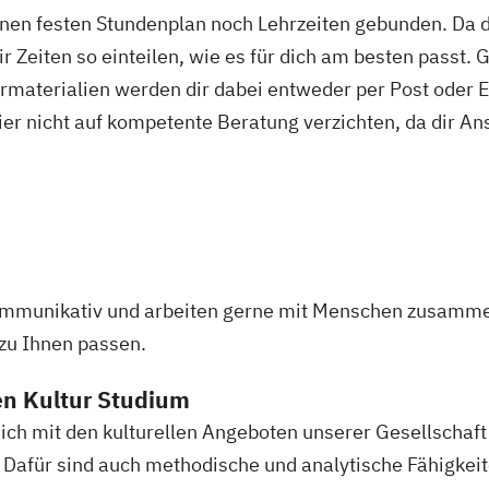
nen festen Stundenplan noch Lehrzeiten gebunden. Da du
chen Kontext
r Zeiten so einteilen, wie es für dich am besten passt. 
tizipation
rmaterialien werden dir dabei entweder per Post oder E
nschaft
ier nicht auf kompetente Beratung verzichten, da dir An
chologie
eit
eitswelt
senschaft
esellschaft
 kommunikativ und arbeiten gerne mit Menschen zusamm
k
zu Ihnen passen.
ssenschaft
en Kultur Studium
ng
sich mit den kulturellen Angeboten unserer Gesellscha
ng
e. Dafür sind auch methodische und analytische Fähigke