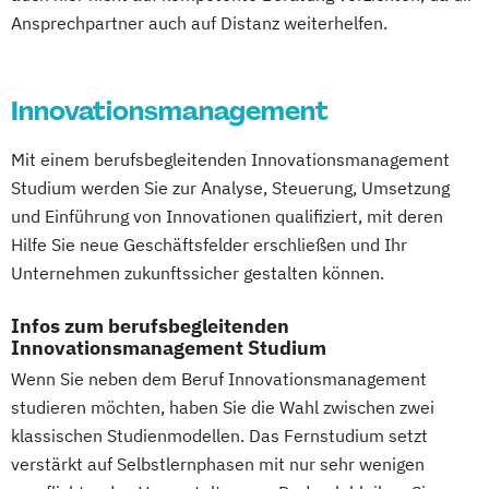
Logistikmanagement
Logopädie
Engineering Management
Revenue Management
Ansprechpartner auch auf Distanz weiterhelfen.
Nachhaltigkeitsmanagement
Management (DE/EN)
Marketing
Fahrzeugtechnik
Game Design
Sportbusiness Management
Online Marketing
Marketing und digitale Medien
Game Development
Sportvermarktung
Sportökonom (FH)
Personalpsychologie und Human Resource
Marketingmanagement
Maschinenbau
Gestaltung interaktiver Systeme
Innovationsmanagement
Tourism Consulting
Management
Master of Business Administration (DE/EN)
Grundlagen des Software Engineering
Tourismus Management
Pflege
Mit einem berufsbegleitenden Innovationsmanagement
IT-Sicherheit
Industriedesign
Tourismusökonom (FH)
Pharmamanagement und -technologie
Mechatronik
Mediendesign
Studium werden Sie zur Analyse, Steuerung, Umsetzung
Informatik
Ingenieurpsychologie
Trainingswissenschaft und Sporternährung
Praxis- und Versorgungsmanagement
und Einführung von Innovationen qualifiziert, mit deren
Medieninformatik
Medienmanagement
Innovations- und Technologiemanagement
Prozess- und Projektmanagement
Hilfe Sie neue Geschäftsfelder erschließen und Ihr
Medizinische Informatik
Medizintechnik
Veranstaltungsökonom (FH)
Psychologie
Pädagogik
Unternehmen zukunftssicher gestalten können.
Modemanagement
KI und maschinelles Lernen
Wirtschaftspsychologie
Sales Management & Strategy
Nachhaltiges Management
New Work
Kommunikationsdesign
Infos zum berufsbegleitenden
Soziale Arbeit
Online Marketing
Kunststofftechnik
Innovationsmanagement Studium
Soziale Arbeit im Online-Abendstudium
Online Marketing (DE/EN)
Lebensmittelverfahrenstechnik
Wenn Sie neben dem Beruf Innovationsmanagement
Sozialmanagement
Sozialwissenschaften
Personalentwicklung
Leit- und Sicherungstechnik
studieren möchten, haben Sie die Wahl zwischen zwei
Sustainability Management
Personalmanagement
klassischen Studienmodellen. Das Fernstudium setzt
Maschinenbau
Materials Science
Therapiewissenschaften - Ergotherapie
Personalmanagement (DE/EN)
Pflege
verstärkt auf Selbstlernphasen mit nur sehr wenigen
Mathematik für Studierende
Therapiewissenschaften - Logopädie