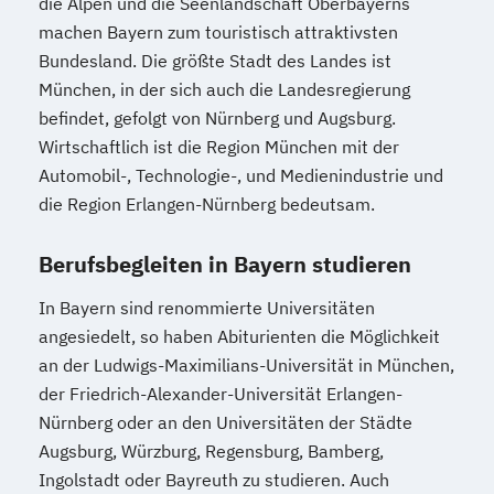
die Alpen und die Seenlandschaft Oberbayerns
Wirtschafts­ingenieur­wesen Medizintechnik
machen Bayern zum touristisch attraktivsten
Bundesland. Die größte Stadt des Landes ist
Wirtschafts­ingenieur­wesen
München, in der sich auch die Landesregierung
Verfahrenstechnik
befindet, gefolgt von Nürnberg und Augsburg.
Zukunftsmanagement
Wirtschaftlich ist die Region München mit der
Automobil-, Technologie-, und Medienindustrie und
die Region Erlangen-Nürnberg bedeutsam.
Berufsbegleiten in Bayern studieren
In Bayern sind renommierte Universitäten
angesiedelt, so haben Abiturienten die Möglichkeit
an der Ludwigs-Maximilians-Universität in München,
der Friedrich-Alexander-Universität Erlangen-
Nürnberg oder an den Universitäten der Städte
Augsburg, Würzburg, Regensburg, Bamberg,
Ingolstadt oder Bayreuth zu studieren. Auch