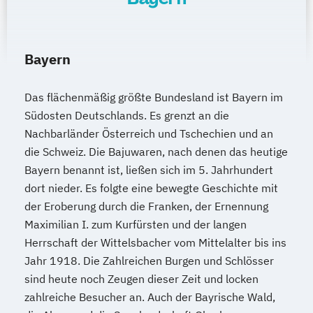
Wirtschaftsingenieurwesen Maschinenbau
Wirtschaftsingenieurwesen für Ingenieure
Wirtschaftsingenieurwesen für
Bayern
Wirtschaftswissenschaftler
Wirtschaftsingenieurwesen – Digitale
Das flächenmäßig größte Bundesland ist Bayern im
Produktion
Südosten Deutschlands. Es grenzt an die
Wirtschafts­ingenieur­wesen
Nachbarländer Österreich und Tschechien und an
Fahrzeugtechnik
die Schweiz. Die Bajuwaren, nach denen das heutige
Wirtschafts­ingenieur­wesen Informatik
Bayern benannt ist, ließen sich im 5. Jahrhundert
Wirtschafts­ingenieur­wesen
dort nieder. Es folgte eine bewegte Geschichte mit
Kunststofftechnik
der Eroberung durch die Franken, der Ernennung
Wirtschafts­ingenieur­wesen Künstliche
Maximilian I. zum Kurfürsten und der langen
Intelligenz
Herrschaft der Wittelsbacher vom Mittelalter bis ins
Wirtschafts­ingenieur­wesen Lebensmittel
Jahr 1918. Die Zahlreichen Burgen und Schlösser
sind heute noch Zeugen dieser Zeit und locken
Wirtschafts­ingenieur­wesen Logistik
zahlreiche Besucher an. Auch der Bayrische Wald,
Wirtschafts­ingenieur­wesen Mechatronik