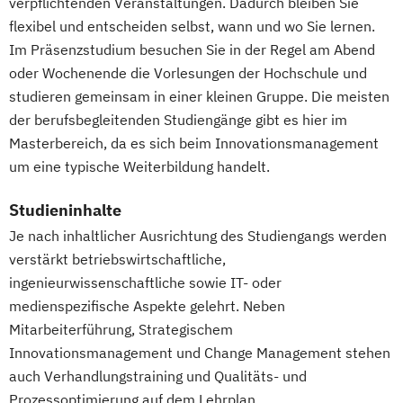
Pflegemanagement
Pflegepädagogik
verpflichtenden Veranstaltungen. Dadurch bleiben Sie
ingenieurwissenschaftlicher Fächer
Therapiewissenschaften - Physiotherapie
flexibel und entscheiden selbst, wann und wo Sie lernen.
Physiotherapie
Mathematik für Studierende
UX & Service Design
UX-Design
Im Präsenzstudium besuchen Sie in der Regel am Abend
Product Management (DE/EN)
wirtschaftswissenschaftlicher Fächer
Wirtschaftsingenieurwesen
oder Wochenende die Vorlesungen der Hochschule und
Produktdesign
Mechatronik
Mediengestaltung
Wirtschaftsingenieurwesen und
studieren gemeinsam in einer kleinen Gruppe. Die meisten
Projektmanagement (DE/EN)
Medizinische Informatik
Medizintechnik
der berufsbegleitenden Studiengänge gibt es hier im
Maschinenbau
Psychologie
Public Health
Mensch-Computer-Interaktion
Masterbereich, da es sich beim Innovationsmanagement
Wirtschaftspsychologie & Künstliche
Public Management
Nachhaltiges Design
um eine typische Weiterbildung handelt.
Intelligenz
Public Management für
Nachhaltigkeitsmanagement
Wirtschaftspsychologie & Leadership
Verwaltungsfachangestellte
Nachhaltigkeitstechnologien und -
Studieninhalte
Wirtschaftspsychologie (DE/EN))
Public Relations und Kommunikation
management
Je nach inhaltlicher Ausrichtung des Studiengangs werden
Wirtschaftspsychologie im Online-
Pädagogik
Pädagogik für Bildung
Nationale und internationale Zertifizierung
verstärkt betriebswirtschaftliche,
Abendstudium
Beratung und Personalentwicklung
ingenieurwissenschaftliche sowie IT- oder
und Produktkennzeichnung
Wirtschaftsrecht
Pädagogik
Bildungsberatung und Leitung
medienspezifische Aspekte gelehrt. Neben
New Venture Management
Wirtschaftswissenschaften
Mitarbeiterführung, Strategischem
Robotics (DE/EN)
Social Media
Patentmanagement
Innovationsmanagement und Change Management stehen
Softwareentwicklung (DE/EN)
Professional Software Engineering
auch Verhandlungstraining und Qualitäts- und
Soziale Arbeit
Prozesssimulation in der
Prozessoptimierung auf dem Lehrplan.