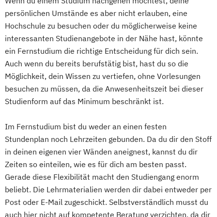
Wenn du einem Studium nachgehen möchtest, deine
Immobilienkaufleute
Development
MBA Health Care Management
Global Business Administration (EN)
persönlichen Umstände es aber nicht erlauben, eine
Immobilienwirtschaft
Informatik
Digitale Medien
Management im Gesundheitswesen
Inklusion und Teilhabe
Hochschule zu besuchen oder du möglicherweise keine
Information Technology Management
Digitale Transformation kompakt
Marketing
Innovation und Zukunftsforschung
interessanten Studienangebote in der Nähe hast, könnte
(DE/EN)
Digitales Energiemanagement und
Master of Business Administration (MBA)
ein Fernstudium die richtige Entscheidung für dich sein.
Integrative Lerntherapie
Innovation and Entrepreneurship (DE/EN)
Energiesysteme
Master’s Program in Exercise Science &
Auch wenn du bereits berufstätig bist, hast du so die
Kommunikation und Content Creation
International Healthcare Management
Digitalisierung und Transformation
Sports Nutrion (EN)
Möglichkeit, dein Wissen zu vertiefen, ohne Vorlesungen
Kommunikation und Medienmanagement
(DE/EN)
Einführung in die Elektrotechnik
Online-Marketing & Marketingmanagement
besuchen zu müssen, da die Anwesenheitszeit bei dieser
Kommunikationsdesign
International Management (DE/EN)
Einführung in die IT-Sicherheit
Studienform auf das Minimum beschränkt ist.
Lebensmittelmanagement und -
Internationales Marketing
Elektrische und hybride Antriebe
Online-Marketing & Marketingmanagement
technologie
Journalismus und digitale Kommunikation
Elektro- und Informationstechnik
Im Fernstudium bist du weder an einen festen
(dual)
Lernpsychologie und integrative
Kindheitspädagogik
Stundenplan noch Lehrzeiten gebunden. Da du dir den Stoff
Elektrotechnik
Personalmanagement
Lerntherapie
Kindheitspädagogik für Erzieher:innen
in deinen eigenen vier Wänden aneignest, kannst du dir
Energieerzeugung aus Biomasse
Prävention & Gesundheitsförderung
Management
Kommunikationsdesign
Zeiten so einteilen, wie es für dich am besten passt.
Energieingenieurwesen
Prävention
Management im Gesundheitswesen
Gerade diese Flexibilität macht den Studiengang enorm
Kommunikationspsychologie
Energiespeichertechnik
Sporttherapie und
Medien- und Kommunikationsmanagement
beliebt. Die Lehrmaterialien werden dir dabei entweder per
Kultur- und Medienpädagogik
Energieverfahrenstechnik
Gesundheitsmanagement
Post oder E-Mail zugeschickt. Selbstverständlich musst du
Leitungshandeln in der Pädagogik
Energiewirtschaft und -management
Public Relations Hochschulzertifikat
Mediendesign
auch hier nicht auf kompetente Beratung verzichten, da dir