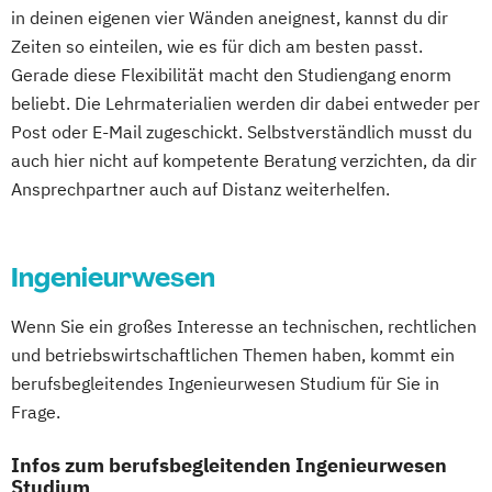
Inklusion und Teilhabe
in deinen eigenen vier Wänden aneignest, kannst du dir
Marketingmanagement
Maschinenbau
Innovation und Zukunftsforschung
Zeiten so einteilen, wie es für dich am besten passt.
Master of Business Administration (DE/EN)
Integrative Lerntherapie
Gerade diese Flexibilität macht den Studiengang enorm
Kommunikation und Content Creation
beliebt. Die Lehrmaterialien werden dir dabei entweder per
Mechatronik
Mediendesign
Kommunikation und Medienmanagement
Post oder E-Mail zugeschickt. Selbstverständlich musst du
Medieninformatik
Medienmanagement
Kommunikationsdesign
auch hier nicht auf kompetente Beratung verzichten, da dir
Medizinische Informatik
Medizintechnik
Lebensmittelmanagement und -
Ansprechpartner auch auf Distanz weiterhelfen.
Modemanagement
technologie
Nachhaltiges Management
New Work
Lernpsychologie und integrative
Online Marketing
Ingenieurwesen
Lerntherapie
Online Marketing (DE/EN)
Management
Personalentwicklung
Wenn Sie ein großes Interesse an technischen, rechtlichen
Management im Gesundheitswesen
und betriebswirtschaftlichen Themen haben, kommt ein
Personalmanagement
Medien- und Kommunikationsmanagement
berufsbegleitendes Ingenieurwesen Studium für Sie in
Personalmanagement (DE/EN)
Pflege
Frage.
Pflegemanagement
Pflegepädagogik
Mediendesign
Physiotherapie
Nachhaltigkeitsmanagement
Infos zum berufsbegleitenden Ingenieurwesen
Product Management (DE/EN)
Studium