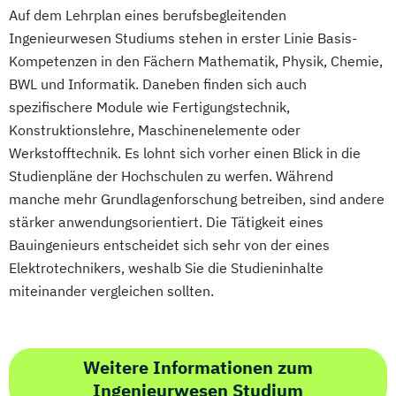
UX & Service Design
UX-Design
Sozialpädagogik und Inklusion
Auf dem Lehrplan eines berufsbegleitenden
Wirtschaftsingenieurwesen
Ingenieurwesen Studiums stehen in erster Linie Basis-
Sportmanagement
Wirtschaftsingenieurwesen und
Kompetenzen in den Fächern Mathematik, Physik, Chemie,
Supply Chain Management
Maschinenbau
BWL und Informatik. Daneben finden sich auch
Tourismusmanagement
UX Design
Wirtschaftspsychologie & Künstliche
spezifischere Module wie Fertigungstechnik,
Umweltingenieurwesen
Vertragsrecht
Intelligenz
Konstruktionslehre, Maschinenelemente oder
Wirtschaftsinformatik (DE/EN)
Wirtschaftspsychologie & Leadership
Werkstofftechnik. Es lohnt sich vorher einen Blick in die
Wirtschaftsingenieurwesen
Wirtschaftspsychologie (DE/EN))
Studienpläne der Hochschulen zu werfen. Während
Wirtschaftsingenieurwesen (DE/EN)
Wirtschaftspsychologie im Online-
manche mehr Grundlagenforschung betreiben, sind andere
Wirtschaftsingenieurwesen Medizintechnik
stärker anwendungsorientiert. Die Tätigkeit eines
Abendstudium
Bauingenieurs entscheidet sich sehr von der eines
Wirtschaftsrecht
Wirtschaftspsychologie (DE/EN)
Elektrotechnikers, weshalb Sie die Studieninhalte
Wirtschaftswissenschaften
Wirtschaftsrecht
miteinander vergleichen sollten.
Weitere Informationen zum
Ingenieurwesen Studium