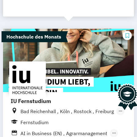
Hochschule des Monats
IU Fernstudium
Bad Reichenhall
Köln
Rostock
Freiburg
Kiel
Frankfurt am Main
Stuttgart
Fernstudium
Dresden
Aachen
Basel
Bielefeld
AI in Business (EN)
Agrarmanagement