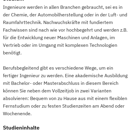
Online Marketing
Produktdesign
Ingenieure werden in allen Branchen gebraucht, sei es in
Personalpsychologie und Human Resource
Projektmanagement (DE/EN)
der Chemie, der Automobilherstellung oder in der Luft- und
Management
Psychologie
Public Health
Raumfahrttechnik. Nachwuchskräfte mit fundiertem
Pflege
Public Management
Fachwissen sind nach wie vor hochbegehrt und werden z.B.
Pharmamanagement und -technologie
für die Entwicklung neuer Maschinen und Anlagen, im
Public Management für
Praxis- und Versorgungsmanagement
Vertrieb oder im Umgang mit komplexen Technologien
Verwaltungsfachangestellte
Prozess- und Projektmanagement
benötigt.
Public Relations und Kommunikation
Psychologie
Pädagogik
Pädagogik
Pädagogik für Bildung
Sales Management & Strategy
Berufsbegleitend gibt es verschiedene Wege, um ein
Beratung und Personalentwicklung
Soziale Arbeit
fertiger Ingenieur zu werden. Eine akademische Ausbildung
Pädagogik
Bildungsberatung und Leitung
Soziale Arbeit im Online-Abendstudium
mit Bachelor- oder Masterabschluss in diesem Bereich
Robotics (DE/EN)
Social Media
Sozialmanagement
Sozialwissenschaften
können Sie neben dem Vollzeitjob in zwei Varianten
Softwareentwicklung (DE/EN)
absolvieren: Bequem von zu Hause aus mit einem flexiblen
Sustainability Management
Soziale Arbeit
Fernstudium oder zu festen Studienzeiten am Abend oder
Therapiewissenschaften - Ergotherapie
Soziale Arbeit Schwerpunkt Kinder und
Wochenende.
Therapiewissenschaften - Logopädie
Jugendliche
Therapiewissenschaften - Physiotherapie
Studieninhalte
Sozialmanagement