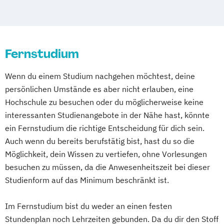
Business and Organizational Development
Studienzentrum Judenburg
(DE/EN)
Wirtschaftsinformatik
Management
Corporate Brand Management
Innovation and Entrepreneurship (DE/EN)
Wirtschaftsingenieurwesen
Elektronische Systeme
Elektrotechnik
Data Science und Analytics
International Healthcare Management
Wirtschaftspsychologie
Frühpädagogik
Design Management
(DE/EN)
Fernstudium
Internationales Projektingenieurwesen
Digital Business Management
International Management (DE/EN)
Kunststofftechnik
Maschinenbau
Digital Health Management
Wenn du einem Studium nachgehen möchtest, deine
Internationales Marketing
Maschinenbau (Produktions- und
Digital Marketing
persönlichen Umstände es aber nicht erlauben, eine
Journalismus und digitale Kommunikation
Servicemanagement)
Ernährungswissenschaften
Hochschule zu besuchen oder du möglicherweise keine
Kindheitspädagogik
Mechatronik
Sozialmanagement
Erwachsenenbildung und Digitalisierung
interessanten Studienangebote in der Nähe hast, könnte
Kindheitspädagogik für Erzieher:innen
Technik- und Unternehmensmanagement
Executive MBA für Ärztinnen und Ärzte
ein Fernstudium die richtige Entscheidung für dich sein.
Kommunikationsdesign
Technische Betriebswirtschaft
Finance
Accounting
Auch wenn du bereits berufstätig bist, hast du so die
Kommunikationspsychologie
Web Science
Wirtschaftsinformatik
Möglichkeit, dein Wissen zu vertiefen, ohne Vorlesungen
Controlling & Taxation
Kultur- und Medienpädagogik
Wirtschaftsingenieurwesen
besuchen zu müssen, da die Anwesenheitszeit bei dieser
Gesundheitspsychologie
Leitungshandeln in der Pädagogik
Wirtschaftsrecht
Studienform auf das Minimum beschränkt ist.
Gesundheitspsychologie im Online-
Logistikmanagement
Logopädie
Abendstudium
Management (DE/EN)
Marketing
Im Fernstudium bist du weder an einen festen
Global Business Administration (EN)
Marketing und digitale Medien
Stundenplan noch Lehrzeiten gebunden. Da du dir den Stoff