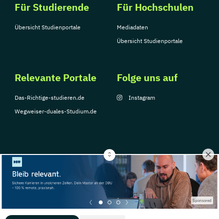
Für Studierende
Für Hochschulen
Übersicht Studienportale
Mediadaten
Übersicht Studienportale
Relevante Portale
Folge uns auf
Das-Richtige-studieren.de
Instagram
Wegweiser-duales-Studium.de
© Copyright 2026, TarGroup Media GmbH
Impressum
Über
Datenschutzerklärung
Nutzungsbedingungen
Barrier
Sponsored
uns