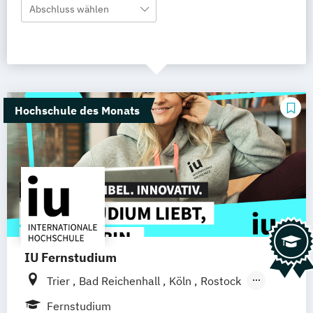
Abschluss wählen
Hochschule des Monats
IU Fernstudium
Trier
Bad Reichenhall
Köln
Rostock
Freiburg
Kiel
Frankfurt am Main
Fernstudium