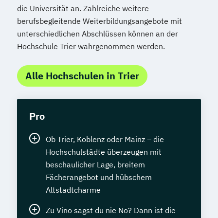
die Universität an. Zahlreiche weitere
Sozialmanagement
berufsbegleitende Weiterbildungsangebote mit
Sozialpädagogik und Inklusion
unterschiedlichen Abschlüssen können an der
Sportmanagement
Hochschule Trier wahrgenommen werden.
Supply Chain Management
Tourismusmanagement
UX Design
Alle Hochschulen in Trier
Umweltingenieurwesen
Vertragsrecht
Wirtschaftsinformatik (DE/EN)
Wirtschaftsingenieurwesen
Pro
Wirtschaftsingenieurwesen (DE/EN)
Wirtschaftsingenieurwesen Medizintechnik
Ob Trier, Koblenz oder Mainz – die
Hochschulstädte überzeugen mit
Wirtschaftspsychologie (DE/EN)
beschaulicher Lage, breitem
Wirtschaftsrecht
Fächerangebot und hübschem
Altstadtcharme
Zu Vino sagst du nie No? Dann ist die