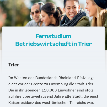
Marketing und digitale Medien
Marketingmanagement
Maschinenbau
Master of Business Administration (DE/EN)
Mechatronik
Mediendesign
Fernstudium
Medieninformatik
Medienmanagement
Betriebswirtschaft in Trier
Medizinische Informatik
Medizintechnik
Modemanagement
Nachhaltiges Management
New Work
Trier
Online Marketing
Online Marketing (DE/EN)
Im Westen des Bundeslands Rheinland-Pfalz liegt
Personalentwicklung
dicht vor der Grenze zu Luxemburg die Stadt Trier.
Personalmanagement
Die in ihr lebenden 110.000 Einwohner sind stolz
Personalmanagement (DE/EN)
Pflege
auf ihre über zweitausend Jahre alte Stadt, die einst
Pflegemanagement
Pflegepädagogik
Kaiserresidenz des weströmischen Teilreichs war.
Physiotherapie