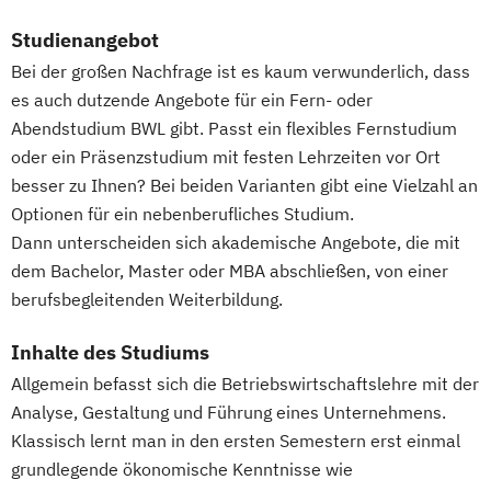
Gerontologie
Studienangebot
Gesundheits- und Pflegepädagogik
Bei der großen Nachfrage ist es kaum verwunderlich, dass
Gesundheitsmanagement
es auch dutzende Angebote für ein Fern- oder
Gesundheitspsychologie
Abendstudium BWL gibt. Passt ein flexibles Fernstudium
Gesundheitspädagogik
oder ein Präsenzstudium mit festen Lehrzeiten vor Ort
Gesundheitsökonomie
Growth Hacking
besser zu Ihnen? Bei beiden Varianten gibt eine Vielzahl an
Growth Hacking (DE/EN)
Optionen für ein nebenberufliches Studium.
Dann unterscheiden sich akademische Angebote, die mit
Growth Hacking for Entrepreneurs (DE/EN)
dem Bachelor, Master oder MBA abschließen, von einer
Heilpädagogik
berufsbegleitenden Weiterbildung.
Heilpädagogik und Inklusion
Heilpädagogik/Inklusionspädagogik
Inhalte des Studiums
Hotelmanagement (DE/EN)
Allgemein befasst sich die Betriebswirtschaftslehre mit der
IT-Management
Immobilienmanagement
Analyse, Gestaltung und Führung eines Unternehmens.
Immobilienmanagement für
Klassisch lernt man in den ersten Semestern erst einmal
Immobilienkaufleute
grundlegende ökonomische Kenntnisse wie
Immobilienwirtschaft
Informatik