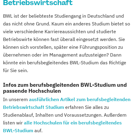
Betriebswirtschaft
Gesundheitswesen
BWL ist der beliebteste Studiengang in Deutschland und
Digitale Betriebswirtschaftslehre
das nicht ohne Grund. Kaum ein anderes Studium bietet so
Digitale Transformation
Diätetik
viele verschiedene Karriereaussichten und studierte
E-Beratung in der Pädagogik
Betriebswirte können fast überall eingesetzt werden. Sie
E-Commerce
Elektrotechnik
können sich vorstellen, später eine Führungsposition zu
Engineering (DE/EN)
übernehmen oder im Management aufzusteigen? Dann
Engineering Management (DE/EN)
könnte ein berufsbegleitendes BWL-Studium das Richtige
Entrepreneurship (DE/EN)
Ergotherapie
für Sie sein.
Ernährungswissenschaften
Eventmanagement
Facility Management
Infos zum berufsbegleitenden BWL-Studium und
passende Hochschulen
Finance
In unserem
ausführlichen Artikel zum berufsbegleitenden
Accounting und Taxation (DE/EN)
Betriebswirtschaft Studium
erfahren Sie alles zu
Finanzmanagement
Studienablauf, Inhalten und Voraussetzungen. Außerdem
Finanzmanagement für Bankkaufleute
listen wir
alle Hochschulen für ein berufsbegleitendes
Fintech
Fitnessökonomie
Game Design
BWL-Studium
auf.
Gartenbau
General Management