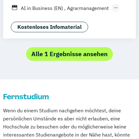
Stuttgart
Dresden
Aachen
Basel
AI in Business (EN)
Agrarmanagement
Bielefeld
Deggendorf
Karlsruhe
Kassel
Angewandte Künstliche Intelligenz
Oberhausen
Offenbach
Saarbrücken
Angewandte Psychologie (DE/EN)
Kostenloses Infomaterial
Neu-Ulm
Graz
Innsbruck
Wien
Zürich
Applied Artificial Intelligence
Augsburg
Freising
Friedrichshafen
Artificial Intelligence (DE/EN)
Klagenfurt
Magdeburg
Münster
Aviation Management (DE/EN)
Alle 1 Ergebnisse ansehen
Würzburg
Chemnitz
Linz
Bank- und Kapitalmarktrecht
deutschlandweit
Bauingenieurwesen
Bauprojektmanagement
Betriebswirtschaftslehre
Fernstudium
Betriebswirtschaftslehre und Customer
Experience Management
Wenn du einem Studium nachgehen möchtest, deine
Betriebswirtschaftslehre und Führung
persönlichen Umstände es aber nicht erlauben, eine
Betriebswirtschaftslehre – Office
Hochschule zu besuchen oder du möglicherweise keine
Management
interessanten Studienangebote in der Nähe hast, könnte
Business Administration (DE/EN)