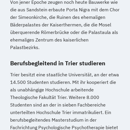
Von jener Epoche zeugen noch heute Bauwerke wie
Product Management (DE/EN)
die aus Sandstein erbaute Porta Nigra mit dem Chor
Produktdesign
der Simeonkirche, die Ruinen des ehemaligen
Projektmanagement (DE/EN)
Bäderpalastes der Kaiserthermen, die die Mosel
Psychologie
Public Health
überquerende Römerbrücke oder die Palastaula als
ehemaliges Zentrum des kaiserlichen
Public Management
Palastbezirks.
Public Management für
Verwaltungsfachangestellte
Berufsbegleitend in Trier studieren
Public Relations und Kommunikation
Pädagogik
Pädagogik für Bildung
Trier besitzt eine staatliche Universität, an der etwa
Beratung und Personalentwicklung
14.500 Studenten studieren. Mit ihr kooperiert die
Pädagogik
Bildungsberatung und Leitung
als unabhängige Hochschule arbeitende
Robotics (DE/EN)
Social Media
Theologische Fakultät Trier. Weitere 8.000
Studenten sind an der in sieben Fachbereiche
Softwareentwicklung (DE/EN)
unterteilten Hochschule Trier immatrikuliert. Ein
Soziale Arbeit
berufsbegleitendes Masterstudium in der
Soziale Arbeit Schwerpunkt Kinder und
Fachrichtung Psychologische Psychotherapie bietet
Jugendliche