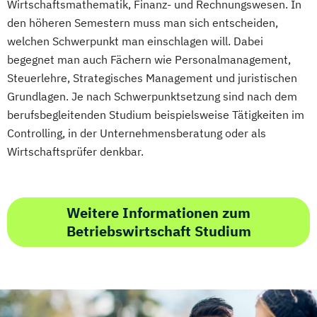
Wirtschaftsmathematik, Finanz- und Rechnungswesen. In
Information Technology Management
den höheren Semestern muss man sich entscheiden,
(DE/EN)
welchen Schwerpunkt man einschlagen will. Dabei
Innovation and Entrepreneurship (DE/EN)
begegnet man auch Fächern wie Personalmanagement,
Steuerlehre, Strategisches Management und juristischen
International Healthcare Management
Grundlagen. Je nach Schwerpunktsetzung sind nach dem
(DE/EN)
berufsbegleitenden Studium beispielsweise Tätigkeiten im
International Management (DE/EN)
Controlling, in der Unternehmensberatung oder als
Internationales Marketing
Wirtschaftsprüfer denkbar.
Journalismus und digitale Kommunikation
Kindheitspädagogik
Kindheitspädagogik für Erzieher:innen
Weitere Informationen zum
Kommunikationsdesign
Betriebswirtschaft Studium
Kommunikationspsychologie
Kultur- und Medienpädagogik
Leitungshandeln in der Pädagogik
Logistikmanagement
Logopädie
Management (DE/EN)
Marketing