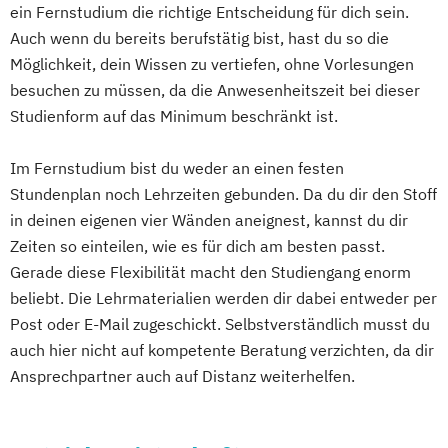
ein Fernstudium die richtige Entscheidung für dich sein.
Business Intelligence
Auch wenn du bereits berufstätig bist, hast du so die
Business Intelligence (DE/EN)
Möglichkeit, dein Wissen zu vertiefen, ohne Vorlesungen
Cloud Computing
Coaching
besuchen zu müssen, da die Anwesenheitszeit bei dieser
Coaching und Supervision
Studienform auf das Minimum beschränkt ist.
Computer Science (DE/EN)
Controlling
Customer Centricity
Im Fernstudium bist du weder an einen festen
Stundenplan noch Lehrzeiten gebunden. Da du dir den Stoff
Cyber Security (DE/EN)
in deinen eigenen vier Wänden aneignest, kannst du dir
Data Management (DE/EN)
Zeiten so einteilen, wie es für dich am besten passt.
DevOps und Cloud Computing (DE/EN)
Gerade diese Flexibilität macht den Studiengang enorm
Digital Business (DE/EN)
beliebt. Die Lehrmaterialien werden dir dabei entweder per
Digital Business Management
Post oder E-Mail zugeschickt. Selbstverständlich musst du
Digital Entrepreneurship
Digital Health
auch hier nicht auf kompetente Beratung verzichten, da dir
Digital Innovation and Intrapreneurship
Ansprechpartner auch auf Distanz weiterhelfen.
(DE/EN)
Digital Product Management
Digital Transformation Management -