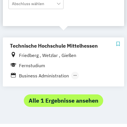
Abschluss wählen
Technische Hochschule Mittelhessen
Friedberg
Wetzlar
Gießen
Fernstudium
Business Administration
Energieeffizienz-Management
Facility Management
Innovationsmanagement
Alle 1 Ergebnisse ansehen
Logistik
Wirtschaftsingenieurwesen