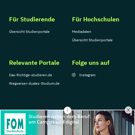
Für Studierende
Für Hochschulen
Übersicht Studienportale
Mediadaten
Übersicht Studienportale
Relevante Portale
Folge uns auf
Das-Richtige-studieren.de
Instagram
Wegweiser-duales-Studium.de
© Copyright 2026, TarGroup Media GmbH
Impressum
Über
Datenschutzerklärung
Nutzungsbedingungen
Barrier