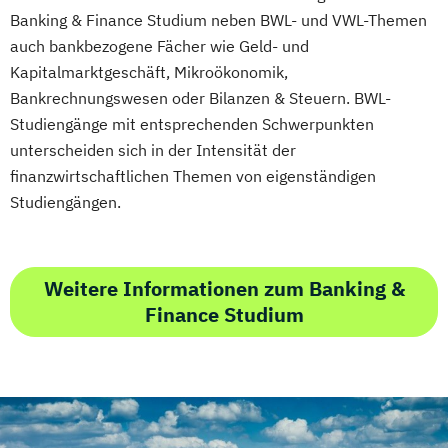
(DE/EN)
Banking & Finance Studium neben BWL- und VWL-Themen
Innovation and Entrepreneurship (DE/EN)
auch bankbezogene Fächer wie Geld- und
Kapitalmarktgeschäft, Mikroökonomik,
International Healthcare Management
Bankrechnungswesen oder Bilanzen & Steuern. BWL-
(DE/EN)
Studiengänge mit entsprechenden Schwerpunkten
International Management (DE/EN)
unterscheiden sich in der Intensität der
Internationales Marketing
finanzwirtschaftlichen Themen von eigenständigen
Journalismus und digitale Kommunikation
Studiengängen.
Kindheitspädagogik
Kindheitspädagogik für Erzieher:innen
Kommunikationsdesign
Weitere Informationen zum Banking &
Kommunikationspsychologie
Finance Studium
Kultur- und Medienpädagogik
Leitungshandeln in der Pädagogik
Logistikmanagement
Logopädie
Management (DE/EN)
Marketing
Marketing und digitale Medien