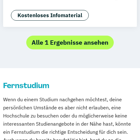
Deggendorf
Karlsruhe
Kassel
Angewandte Künstliche Intelligenz
Oberhausen
Offenbach
Saarbrücken
Angewandte Psychologie (DE/EN)
Kostenloses Infomaterial
Neu-Ulm
Graz
Innsbruck
Wien
Zürich
Applied Artificial Intelligence
Augsburg
Freising
Friedrichshafen
Artificial Intelligence (DE/EN)
Klagenfurt
Magdeburg
Münster
Trier
Aviation Management (DE/EN)
Alle 1 Ergebnisse ansehen
Würzburg
Chemnitz
Linz
Bank- und Kapitalmarktrecht
deutschlandweit
Bauingenieurwesen
Bauprojektmanagement
Betriebswirtschaftslehre
Fernstudium
Betriebswirtschaftslehre und Customer
Experience Management
Wenn du einem Studium nachgehen möchtest, deine
Betriebswirtschaftslehre und Führung
persönlichen Umstände es aber nicht erlauben, eine
Betriebswirtschaftslehre – Office
Hochschule zu besuchen oder du möglicherweise keine
Management
interessanten Studienangebote in der Nähe hast, könnte
Business Administration (DE/EN)
ein Fernstudium die richtige Entscheidung für dich sein.
Business Intelligence