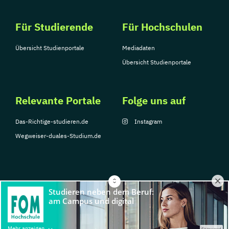
Für Studierende
Für Hochschulen
Übersicht Studienportale
Mediadaten
Übersicht Studienportale
Relevante Portale
Folge uns auf
Das-Richtige-studieren.de
Instagram
Wegweiser-duales-Studium.de
© Copyright 2026, TarGroup Media GmbH
Impressum
Über
Datenschutzerklärung
Nutzungsbedingungen
Barrier
Mehr anzeigen