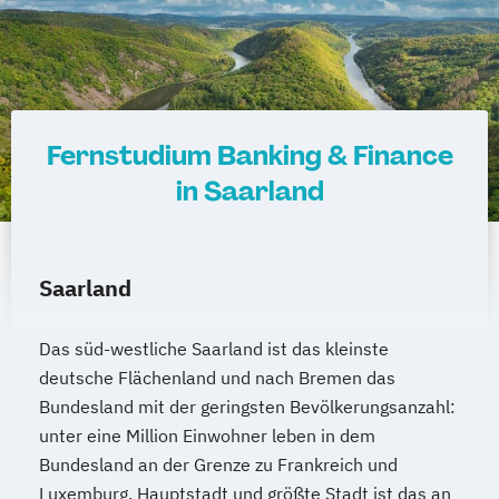
Marketingmanagement
Maschinenbau
Master of Business Administration (DE/EN)
Mechatronik
Mediendesign
Medieninformatik
Medienmanagement
Fernstudium Banking & Finance
Medizinische Informatik
Medizintechnik
in Saarland
Modemanagement
Nachhaltiges Management
New Work
Online Marketing
Saarland
Online Marketing (DE/EN)
Personalentwicklung
Das süd-westliche Saarland ist das kleinste
Personalmanagement
deutsche Flächenland und nach Bremen das
Personalmanagement (DE/EN)
Pflege
Bundesland mit der geringsten Bevölkerungsanzahl:
Pflegemanagement
Pflegepädagogik
unter eine Million Einwohner leben in dem
Physiotherapie
Bundesland an der Grenze zu Frankreich und
Product Management (DE/EN)
Luxemburg. Hauptstadt und größte Stadt ist das an