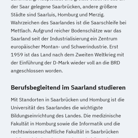
Produktdesign
der Saar gelegene Saarbrücken, andere größere
Projektmanagement (DE/EN)
Städte sind Saarluis, Homburg und Merzig.
Psychologie
Public Health
Wahrzeichen des Saarlandes ist die Saarschleife bei
Mettlach. Aufgrund reicher Bodenschätze war das
Public Management
Saarland seit der Industrialisierung ein Zentrum
Public Management für
europäischer Montan- und Schwerindustrie. Erst
Verwaltungsfachangestellte
1959 ist das Land nach dem Zweiten Weltkrieg mit
Public Relations und Kommunikation
der Einführung der D-Mark wieder voll an die BRD
Pädagogik
Pädagogik für Bildung
angeschlossen worden.
Beratung und Personalentwicklung
Pädagogik
Bildungsberatung und Leitung
Berufsbegleitend im Saarland studieren
Robotics (DE/EN)
Social Media
Mit Standorten in Saarbrücken und Homburg ist die
Softwareentwicklung (DE/EN)
Universität des Saarlandes die wichtigste
Soziale Arbeit
Bildungseinrichtung des Landes. Die medizinische
Soziale Arbeit Schwerpunkt Kinder und
Fakultät in Homburg sowie die Informatik und die
Jugendliche
rechtswissenschaftliche Fakultät in Saarbrücken
Sozialmanagement