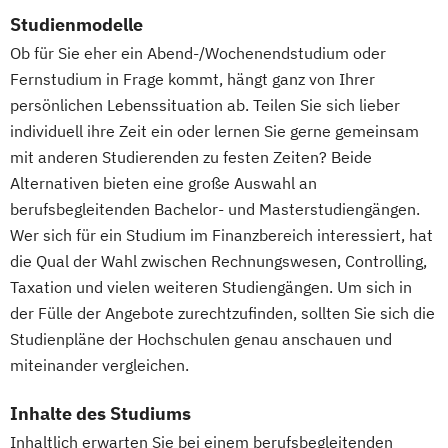
Gesundheits- und Pflegepädagogik
Studienmodelle
Gesundheitsmanagement
Ob für Sie eher ein Abend-/Wochenendstudium oder
Gesundheitspsychologie
Fernstudium in Frage kommt, hängt ganz von Ihrer
Gesundheitspädagogik
persönlichen Lebenssituation ab. Teilen Sie sich lieber
Gesundheitsökonomie
Growth Hacking
individuell ihre Zeit ein oder lernen Sie gerne gemeinsam
Growth Hacking (DE/EN)
mit anderen Studierenden zu festen Zeiten? Beide
Alternativen bieten eine große Auswahl an
Growth Hacking for Entrepreneurs (DE/EN)
berufsbegleitenden Bachelor- und Masterstudiengängen.
Heilpädagogik
Wer sich für ein Studium im Finanzbereich interessiert, hat
Heilpädagogik und Inklusion
die Qual der Wahl zwischen Rechnungswesen, Controlling,
Heilpädagogik/Inklusionspädagogik
Taxation und vielen weiteren Studiengängen. Um sich in
Hotelmanagement (DE/EN)
der Fülle der Angebote zurechtzufinden, sollten Sie sich die
IT-Management
Immobilienmanagement
Studienpläne der Hochschulen genau anschauen und
Immobilienmanagement für
miteinander vergleichen.
Immobilienkaufleute
Immobilienwirtschaft
Informatik
Inhalte des Studiums
Information Technology Management
Inhaltlich erwarten Sie bei einem berufsbegleitenden