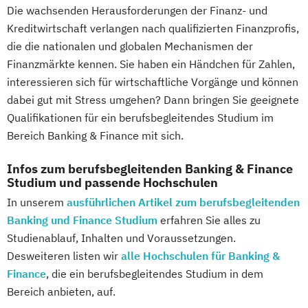
Die wachsenden Herausforderungen der Finanz- und
Digitale Betriebswirtschaftslehre
Kreditwirtschaft verlangen nach qualifizierten Finanzprofis,
Digitale Transformation
Diätetik
die die nationalen und globalen Mechanismen der
E-Beratung in der Pädagogik
Finanzmärkte kennen. Sie haben ein Händchen für Zahlen,
E-Commerce
Elektrotechnik
interessieren sich für wirtschaftliche Vorgänge und können
Engineering (DE/EN)
dabei gut mit Stress umgehen? Dann bringen Sie geeignete
Engineering Management (DE/EN)
Qualifikationen für ein berufsbegleitendes Studium im
Entrepreneurship (DE/EN)
Ergotherapie
Bereich Banking & Finance mit sich.
Ernährungswissenschaften
Eventmanagement
Facility Management
Infos zum berufsbegleitenden Banking & Finance
Studium und passende Hochschulen
Finance
In unserem
ausführlichen Artikel zum berufsbegleitenden
Accounting und Taxation (DE/EN)
Banking und Finance Studium
erfahren Sie alles zu
Finanzmanagement
Studienablauf, Inhalten und Voraussetzungen.
Finanzmanagement für Bankkaufleute
Desweiteren listen wir
alle Hochschulen für Banking &
Fintech
Fitnessökonomie
Game Design
Finance
, die ein berufsbegleitendes Studium in dem
Gartenbau
General Management
Bereich anbieten, auf.
Gerontologie