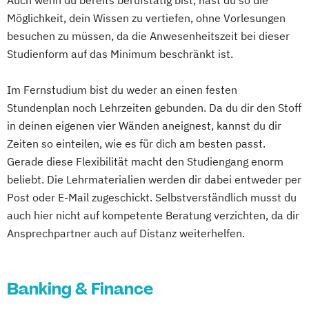
Auch wenn du bereits berufstätig bist, hast du so die
Business Intelligence (DE/EN)
Möglichkeit, dein Wissen zu vertiefen, ohne Vorlesungen
Cloud Computing
Coaching
besuchen zu müssen, da die Anwesenheitszeit bei dieser
Coaching und Supervision
Studienform auf das Minimum beschränkt ist.
Computer Science (DE/EN)
Controlling
Customer Centricity
Im Fernstudium bist du weder an einen festen
Stundenplan noch Lehrzeiten gebunden. Da du dir den Stoff
Cyber Security (DE/EN)
in deinen eigenen vier Wänden aneignest, kannst du dir
Data Management (DE/EN)
Zeiten so einteilen, wie es für dich am besten passt.
DevOps und Cloud Computing (DE/EN)
Gerade diese Flexibilität macht den Studiengang enorm
Digital Business (DE/EN)
beliebt. Die Lehrmaterialien werden dir dabei entweder per
Digital Business Management
Post oder E-Mail zugeschickt. Selbstverständlich musst du
Digital Entrepreneurship
Digital Health
auch hier nicht auf kompetente Beratung verzichten, da dir
Digital Innovation and Intrapreneurship
Ansprechpartner auch auf Distanz weiterhelfen.
(DE/EN)
Digital Product Management
Digital Transformation Management -
Banking & Finance
Gesundheitswesen