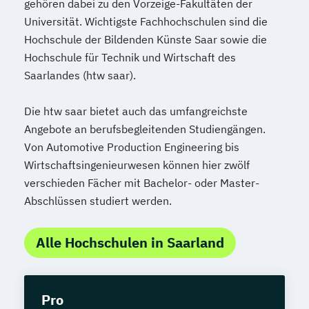
gehören dabei zu den Vorzeige-Fakultäten der
Sozialpädagogik und Inklusion
Universität. Wichtigste Fachhochschulen sind die
Sportmanagement
Hochschule der Bildenden Künste Saar sowie die
Supply Chain Management
Hochschule für Technik und Wirtschaft des
Tourismusmanagement
UX Design
Saarlandes (htw saar).
Umweltingenieurwesen
Vertragsrecht
Wirtschaftsinformatik (DE/EN)
Die htw saar bietet auch das umfangreichste
Wirtschaftsingenieurwesen
Angebote an berufsbegleitenden Studiengängen.
Wirtschaftsingenieurwesen (DE/EN)
Von Automotive Production Engineering bis
Wirtschaftsingenieurwesen können hier zwölf
Wirtschaftsingenieurwesen Medizintechnik
verschieden Fächer mit Bachelor- oder Master-
Abschlüssen studiert werden.
Wirtschaftspsychologie (DE/EN)
Wirtschaftsrecht
Alle Hochschulen in Saarland
Pro