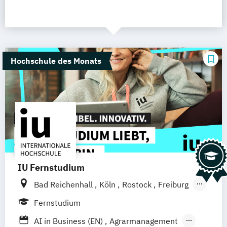
Hochschule des Monats
IU Fernstudium
Bad Reichenhall
Köln
Rostock
Freiburg
Kiel
Frankfurt am Main
Stuttgart
Fernstudium
Dresden
Aachen
Basel
Bielefeld
AI in Business (EN)
Agrarmanagement