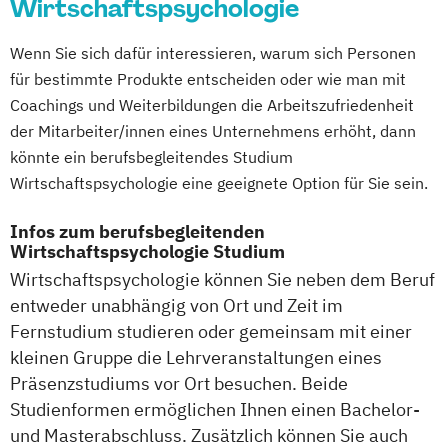
Wirtschaftspsychologie
Vertragsmanager:in (FH)
Vertriebsmanager:in (FH)
Wenn Sie sich dafür interessieren, warum sich Personen
Wirtschaftsinformatik und Digitale
für bestimmte Produkte entscheiden oder wie man mit
Coachings und Weiterbildungen die Arbeitszufriedenheit
Transformation
der Mitarbeiter/innen eines Unternehmens erhöht, dann
Wirtschaftsingenieurwesen und
könnte ein berufsbegleitendes Studium
Digitalisierung
Wirtschaftspsychologie eine geeignete Option für Sie sein.
Wirtschaftsrecht
Öffentliches Recht und Management
Infos zum berufsbegleitenden
Wirtschaftspsychologie Studium
Wirtschaftspsychologie können Sie neben dem Beruf
entweder unabhängig von Ort und Zeit im
Fernstudium studieren oder gemeinsam mit einer
kleinen Gruppe die Lehrveranstaltungen eines
Präsenzstudiums vor Ort besuchen. Beide
Studienformen ermöglichen Ihnen einen Bachelor-
und Masterabschluss. Zusätzlich können Sie auch