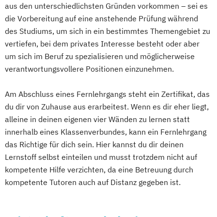
aus den unterschiedlichsten Gründen vorkommen – sei es
Maschinenbau und Management
die Vorbereitung auf eine anstehende Prüfung während
Personalmanager:in (FH) Psychologie und
des Studiums, um sich in ein bestimmtes Themengebiet zu
Recht
vertiefen, bei dem privates Interesse besteht oder aber
Pharmazieökonom:in (FH)
um sich im Beruf zu spezialisieren und möglicherweise
Produktionsmanager:in (FH) für
verantwortungsvollere Positionen einzunehmen.
Kunststofftechnik
Produktmanager:in (FH)
Am Abschluss eines Fernlehrgangs steht ein Zertifikat, das
Projektmanager:in (FH) für Werkzeug- und
du dir von Zuhause aus erarbeitest. Wenn es dir eher liegt,
alleine in deinen eigenen vier Wänden zu lernen statt
Formenbau
innerhalb eines Klassenverbundes, kann ein Fernlehrgang
Qualitätsmanager:in (FH) für Fertigungs-
das Richtige für dich sein. Hier kannst du dir deinen
und Organisationsprozesse
Lernstoff selbst einteilen und musst trotzdem nicht auf
Regulierungsmanager:in (FH)
kompetente Hilfe verzichten, da eine Betreuung durch
Steuerrecht und Steuerlehre
kompetente Tutoren auch auf Distanz gegeben ist.
Techniker*in (FH) für erneuerbare Energien
und nachwachsende Rohstoffe
Unternehmensführung