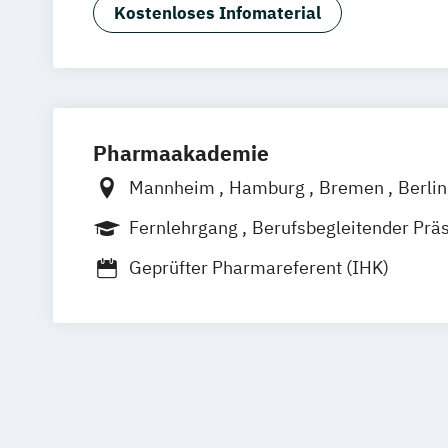
Biologie für labortechnische Fachkräfte
Kostenloses Infomaterial
biomolekularen Berufen
Biotechnologie
Branchenwissen Pharma: Marketing un
Pharmaakademie
Mannheim
Hamburg
Bremen
Berli
Köln
Nürnberg
Stuttgart
München
Fernlehrgang
Berufsbegleitender Prä
Geprüfter Pharmareferent (IHK)