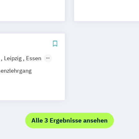
 in
d Recht
Chemie
n
Leipzig
Essen
senzlehrgang
Alle 3 Ergebnisse ansehen