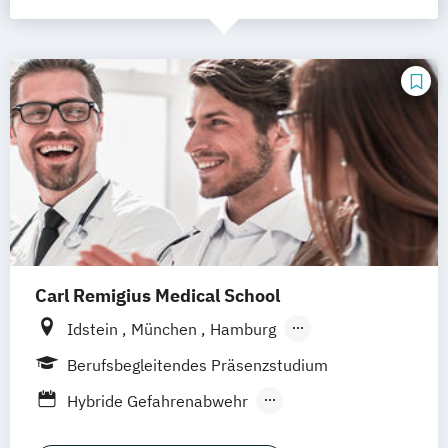
Carl Remigius Medical School
Idstein
München
Hamburg
Frankfurt am Main
Hannover
Leipzig
Berufsbegleitendes Präsenzstudium
Düsseldorf
Köln
Braunschweig
Hybride Gefahrenabwehr
Heidelberg
Interprofessionelle Gesundheitsversorgung