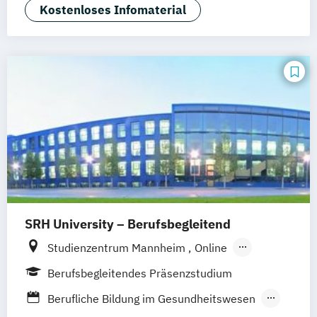
in der Pädiatrie
Kostenloses Infomaterial
Krisen- und Notfallmanagement
Medizin- und Pflegepädagogik
Naturheilkunde und komplementäre
Medizin
Physician Assistance
Physician Assistance für
Gesundheitsberufe
SRH University – Berufsbegleitend
Studienzentrum Mannheim
Online
Studienzentrum Berlin
Berufsbegleitendes Präsenzstudium
Studienzentrum Bozen
Berufliche Bildung im Gesundheitswesen
Studienzentrum Dresden