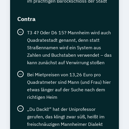
Geprüfte/r Handelsfachwirt/in (IHK)
"Akupunktur"
im prächtigen Barockschloss der Stadt
Geprüfte/r Game Developer/in mit Unity
Heilpraktiker/-in Fachrichtung
3D (SGD)
"Ernährungsberatung/-medizin"
Contra
Geprüfter Fitnesscoach
Heilpraktiker/-in Fachrichtung
Geprüfter Foto-Designer
T3 4? Oder D6 15? Mannheim wird auch
"Heilpflanzenkunde"
Quadratestadt genannt, denn statt
Geprüfter Kommunikationstrainer/in und
Heilpraktiker/-in Fachrichtung "Klassische
Straßennamen wird ein System aus
Rhetoriktrainer/in (SGD)
Homöopathie"
Zahlen und Buchstaben verwendet – das
Geprüfter Konstrukteur/in CAD
Heilpraktiker/-in Fachrichtung
kann zunächst auf Verwirrung stoßen
Geschäftsführung für Kleinbetriebe
"Psychotherapie"
Grundwissen Psychologie
Heilpraktiker/-in Fachrichtung
Bei Mietpreisen von 13,26 Euro pro
Gutes Deutsch in Beruf und Alltag
"Sportmedizin"
Quadratmeter sind Mann (und Frau) hier
Hauptschulabschluss mit Englisch
Heilpraktiker/-in für Psychotherapie
etwas länger auf der Suche nach dem
Hauptschulabschluss ohne Englisch
richtigen Heim
Heilpraktiker/-in für Psychotherapie
Haustechnik
Hauswirtschafter/in
Fachrichtung "Burnout-Prävention"
„Du Dackl!“ hat der Uniprofessor
Heilpraktiker/in – Vorbereitung auf die
Heilpraktiker/-in für Psychotherapie
gerufen, das klingt zwar süß, heißt im
amtsärztliche Überprüfung
Fachrichtung "Entspannungstherapie"
freischnäuzigen Mannheimer Dialekt