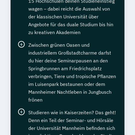
Gesundheitscoach
"Ernährung in besonderen Lebensphasen"
15 Hochschulen deinen Studieneinstieg
Wirtschaftsbezogene Qualifikationen (IHK)
Wirtschafts­ingenieur­wesen Künstliche
Geprüfte/r Python-Programmierer/in (SGD)
wagen – dabei reicht die Auswahl von
Gesundheitspädagoge/-in -
Intelligenz
der klassischen Universität über
Gesundheitsberater/-in Fachrichtung
Angebote für das duale Studium bis hin
Wirtschafts­ingenieur­wesen Lebensmittel
Geprüfte/r Qualitätsbeauftragte/r TÜV –
"Heilpflanzenkunde"
zu kreativen Akademien
Wirtschafts­ingenieur­wesen Logistik
Qualitätsmanagement
Gesundheitspädagoge/-in -
Wirtschafts­ingenieur­wesen Mechatronik
Geprüfte/r Schutz- und Sicherheitskraft
Gesundheitsberater/-in mit Fachrichtung
Zwischen grünen Oasen und
Wirtschafts­ingenieur­wesen Medizintechnik
(IHK)
"Lebensmittelunverträglichkeiten"
industriellem Großstadtcharme darfst
Geprüfte/r Software-Entwickler/in
Gewichtsmanagement
du hier deine Seminarpausen an den
Wirtschafts­ingenieur­wesen
Geprüfte/r Technische/r Fachwirt/in (IHK)
Grundlagen der Ernährungsmedizin
Springbrunnen am Friedrichsplatz
Verfahrenstechnik
Geprüfte/r Tourismusfachwirt/in (IHK)
verbringen, Tiere und tropische Pflanzen
Grundlagen der Physikalischen Therapien
Zukunftsmanagement
im Luisenpark bestaunen oder dem
Geprüfte/r Umwelt- und
Grundlagen der Phytotherapie
Mannheimer Nachtleben in Jungbusch
Klimaschutzmanager/in
Grundlagen der artgerechten Tierhaltung
frönen
Geprüfte/r Web Application Developer/in
Grundlagen der klassischen
(SGD)
Naturheilverfahren
Studieren wie in Kaiserzeiten? Das geht!
Geprüfte/r Web-Entwickler/in
Heilpflanzenkunde
Heilpraktiker/-in
Denn ein Teil der Seminar- und Hörsäle
Geprüfte/r Wirtschaftsfachwirt/in (IHK)
Heilpraktiker/-in Fachrichtung
der Universität Mannheim befinden sich