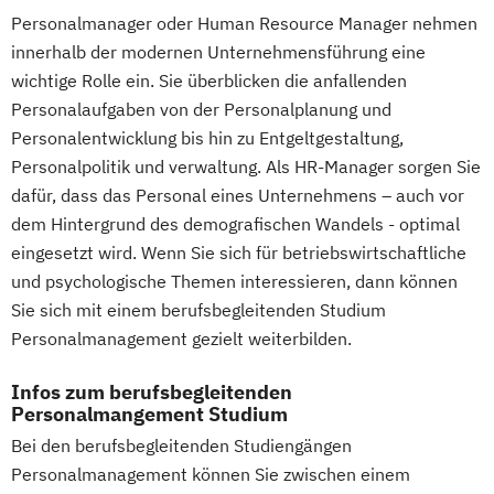
Vertriebsmanager:in (FH)
Personalmanager oder Human Resource Manager nehmen
Wirtschaftsinformatik und Digitale
innerhalb der modernen Unternehmensführung eine
wichtige Rolle ein. Sie überblicken die anfallenden
Transformation
Personalaufgaben von der Personalplanung und
Wirtschaftsingenieurwesen und
Personalentwicklung bis hin zu Entgeltgestaltung,
Digitalisierung
Personalpolitik und verwaltung. Als HR-Manager sorgen Sie
Wirtschaftsrecht
dafür, dass das Personal eines Unternehmens – auch vor
Öffentliches Recht und Management
dem Hintergrund des demografischen Wandels - optimal
eingesetzt wird. Wenn Sie sich für betriebswirtschaftliche
und psychologische Themen interessieren, dann können
Sie sich mit einem berufsbegleitenden Studium
Personalmanagement gezielt weiterbilden.
Infos zum berufsbegleitenden
Personalmangement Studium
Bei den berufsbegleitenden Studiengängen
Personalmanagement können Sie zwischen einem