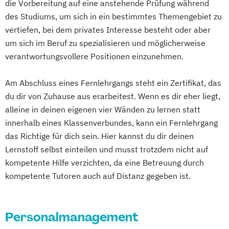
die Vorbereitung auf eine anstehende Prüfung während
Personalmanager:in (FH) Psychologie und
des Studiums, um sich in ein bestimmtes Themengebiet zu
Recht
vertiefen, bei dem privates Interesse besteht oder aber
Pharmazieökonom:in (FH)
um sich im Beruf zu spezialisieren und möglicherweise
Produktionsmanager:in (FH) für
verantwortungsvollere Positionen einzunehmen.
Kunststofftechnik
Produktmanager:in (FH)
Am Abschluss eines Fernlehrgangs steht ein Zertifikat, das
Projektmanager:in (FH) für Werkzeug- und
du dir von Zuhause aus erarbeitest. Wenn es dir eher liegt,
alleine in deinen eigenen vier Wänden zu lernen statt
Formenbau
innerhalb eines Klassenverbundes, kann ein Fernlehrgang
Qualitätsmanager:in (FH) für Fertigungs-
das Richtige für dich sein. Hier kannst du dir deinen
und Organisationsprozesse
Lernstoff selbst einteilen und musst trotzdem nicht auf
Regulierungsmanager:in (FH)
kompetente Hilfe verzichten, da eine Betreuung durch
Steuerrecht und Steuerlehre
kompetente Tutoren auch auf Distanz gegeben ist.
Techniker*in (FH) für erneuerbare Energien
und nachwachsende Rohstoffe
Unternehmensführung
Personalmanagement
Vertragsmanager:in (FH)