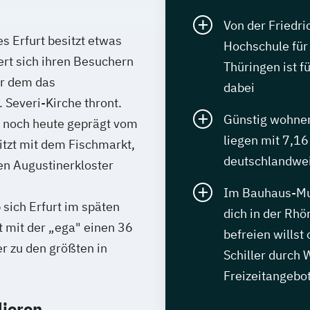
Von der Friedric
s Erfurt besitzt etwas
Hochschule für 
rt sich ihren Besuchern
Thüringen ist f
er dem das
dabei
Severi-Kirche thront.
Günstig wohnen,
d noch heute geprägt vom
liegen mit 7,1
itzt mit dem Fischmarkt,
deutschlandwei
en Augustinerkloster
Im Bauhaus-Mus
sich Erfurt im späten
dich in der Rhö
t mit der „ega" einen 36
befreien willst
r zu den größten in
Schiller durch
Freizeitangebo
dieren