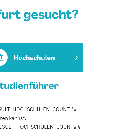
furt gesucht?
Hochschulen
Studienführer
h ##RESULT_HOCHSCHULEN_COUNT##
ren kannst.
ler ##RESULT_HOCHSCHULEN_COUNT##