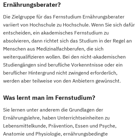
Fachrichtung "Seniorentraining"
Ernährungsberater?
Berater und Coach
Fitnesstrainer/-in B-Lizenz
Servicemanagement im Fitnessstudio
Die Zielgruppe für das Fernstudium Ernährungsberater
Gesundheitspädagoge/-in -
Sportmentaltrainer
Sporttherapeut/in
variiert von Hochschule zu Hochschule. Wenn Sie sich dafür
Gesundheitsberater/-in
entscheiden, ein akademisches Fernstudium zu
Stress- und Burnout-Coach
Gesundheitspädagoge/-in -
absolvieren, dann richtet sich das Studium in der Regel an
Studioleitung Fitness & Sport
Gesundheitsberater/-in Fachrichtung
Menschen aus Medizinalfachberufen, die sich
Triathlon Trainer/in
"Burnout-Prävention"
weiterqualifizieren wollen. Bei den nicht-akademischen
Vertriebs- und Servicemanagement für
Gesundheitspädagoge/-in -
Studiengängen sind berufliche Vorkenntnisse oder ein
Fitnessstudios
Gesundheitsberater/-in Fachrichtung
beruflicher Hintergrund nicht zwingend erforderlich,
Wellness und Spa Management
"Ernährung in besonderen Lebensphasen"
werden aber teilweise von den Anbietern gewünscht.
Wirtschaftsbezogene Qualifikationen (IHK)
Gesundheitspädagoge/-in -
Was lernt man im Fernstudium?
Gesundheitsberater/-in Fachrichtung
"Heilpflanzenkunde"
Sie lernen unter anderem die Grundlagen der
Gesundheitspädagoge/-in -
Ernährungslehre, haben Unterrichtseinheiten zu
Gesundheitsberater/-in mit Fachrichtung
Lebensmittelkunde, Prävention, Essen und Psyche,
"Lebensmittelunverträglichkeiten"
Anatomie und Physiologie, ernährungsbedingte