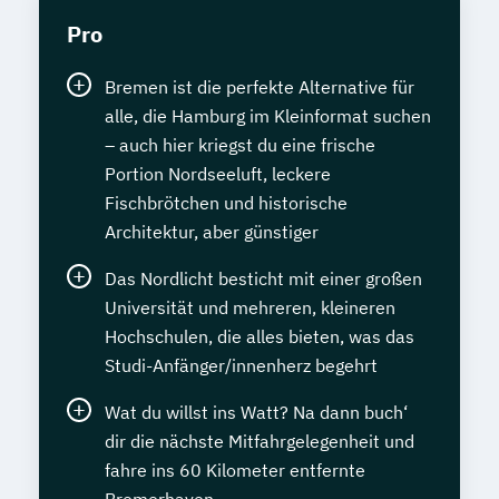
Tierheilpraktiker
Pro
Tierheilpraktiker + Grundlagen der
artgerechten Tierhaltung
Bremen ist die perfekte Alternative für
Tierheilpraktiker + Klassische Veterinär-
alle, die Hamburg im Kleinformat suchen
Homöopathie
– auch hier kriegst du eine frische
Tierheilpraktiker + Veterinär-Akupunktur
Portion Nordseeluft, leckere
für Kleintiere
Fischbrötchen und historische
Tierheilpraktiker + Veterinär-Akupunktur
Architektur, aber günstiger
für Pferde
Das Nordlicht besticht mit einer großen
Tierheilpraktiker + Veterinär-
Universität und mehreren, kleineren
Heilpflanzenkunde
Hochschulen, die alles bieten, was das
Tierheilpraktiker/-in mit zusätzlicher
Studi-Anfänger/innenherz begehrt
Fachrichtung "Tierernährungsberater"
Wat du willst ins Watt? Na dann buch‘
Traumafachberater/-in
dir die nächste Mitfahrgelegenheit und
Veterinärakupunktur für Kleintiere
fahre ins 60 Kilometer entfernte
Veterinärakupunktur für Kleintiere und
Bremerhaven