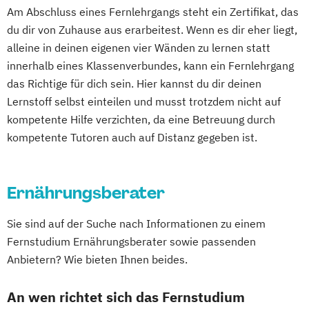
Erziehungsberater/in
Am Abschluss eines Fernlehrgangs steht ein Zertifikat, das
Kinder-Entspannungstrainer Ausbildung
Kindersport Trainer
Erziehungsberater/in Fachrichtung
du dir von Zuhause aus erarbeitest. Wenn es dir eher liegt,
Kinderyoga Trainer Ausbildung
Kommunikationstrainer/in
Entspannungspädagogik
alleine in deinen eigenen vier Wänden zu lernen statt
Kinesiologisches Taping Ausbildung
Krankheitsbilder im Gesundheitssport
Erziehungsberater/in Fachrichtung
innerhalb eines Klassenverbundes, kann ein Fernlehrgang
Lauftrainer Ausbildung
Life Coach
Lauftrainer
Life Coach
Entwicklungsberatung
das Richtige für dich sein. Hier kannst du dir deinen
Life Coach Ausbildung Online
Marketing für Fitnessstudios
Lernstoff selbst einteilen und musst trotzdem nicht auf
Erziehungsberater/in Fachrichtung
Massage Ausbildung
Marketingmanagement für Fitnessstudios
kompetente Hilfe verzichten, da eine Betreuung durch
Lernberatung
Mentaltrainer Ausbildung
Mentaltrainer
kompetente Tutoren auch auf Distanz gegeben ist.
Erziehungsberater/in Fachrichtung
Nordic Walking Trainer Ausbildung
Personal Trainer/in A-Lizenz
systemische Beratung
Personal Trainer B-Lizenz
Personal Trainer/in B-Lizenz
Fachkraft für Osteoporose-Prophylaxe
Pilates Trainer Ausbildung
Reha Trainer
Ernährungsberater
Qualitätsmanagement für Fitnessstudios
Fitness 65+ (Seniorentrainer/in)
Selbständig als Personal Trainer
Regenerations- und Sportmasseur
Fitnesstrainer/-in A-Lizenz
Sie sind auf der Suche nach Informationen zu einem
Seniorentrainer Ausbildung
Richtige Kommunikation für Trainer
Fitnesstrainer/-in B- und A-Lizenz
Fernstudium Ernährungsberater sowie passenden
Sportmassage Ausbildung
Berater und Coaches
Fitnesstrainer/-in B- und A-Lizenz
Anbietern? Wie bieten Ihnen beides.
Wirbelsäulengymnastik Trainer Ausbildung
Sales Manager für Fitnessstudios
Fachrichtung "Ernährungsberatung"
Yoga Trainer Ausbildung
Schlingentraining
An wen richtet sich das Fernstudium
Fitnesstrainer/-in B- und A-Lizenz
Selbstständig machen als Trainer