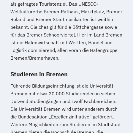
Klassische Homöopathie
als gefragtes Touristenziel. Das UNESCO-
Klassische Veterinärhomöopathie
Weltkulturerbe Bremer Rathaus, Marktplatz, Bremer
Konfliktmanager/in
Lernberater/-in
Roland und Bremer Stadtmusikanten ist weithin
bekannt. Gleiches gilt für die Böttchergasse sowie
Lernberater/-in + Entwicklungsberatung
für das Bremer Schnoorviertel. Hier im Land Bremen
NLP Tools in der psychologischen
ist die Hafenwirtschaft mit Werften, Handel und
Beratungspraxis
Logistik dominierend, allen voran die Hafengruppe
Paarberater/ -in
Bremen/Bremerhaven.
Paarberater/-in + Systemische/r Berater/-
in
Studieren in Bremen
Personal Trainer/-in
Personal Trainer/-in Fachrichtung "Fitness
Führende Bildungseinrichtung ist die Universität
Bremen mit etwa 20.000 Studierenden in sieben
65+ (Seniorentrainer/-in)"
Dutzend Studiengängen und zwölf Fachbereichen.
Personal Trainer/-in mit Fachrichtung
Die Universität Bremen wird unter anderem durch
"Lebensmittelunverträglichkeiten"
die Bundesaktion „Exzellenzinitiative“ gefördert.
Personal Trainer/-in mit Zusatzmodul
Weitere Möglichkeiten zum Studieren im Stadtstaat
"Betriebswirtschaft"
Bremen bieten die Hochschule Bremen, die