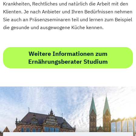
Gewichtsmanagement
Krankheiten, Rechtliches und natürlich die Arbeit mit den
Grundlagen der Ernährungsmedizin
Klienten. Je nach Anbieter und Ihren Bedürfnissen nehmen
Sie auch an Präsenzseminaren teil und lernen zum Beispiel
Grundlagen der Physikalischen Therapien
die gesunde und ausgewogene Küche kennen.
Grundlagen der Phytotherapie
Grundlagen der artgerechten Tierhaltung
Grundlagen der klassischen
Weitere Informationen zum
Naturheilverfahren
Ernährungsberater Studium
Heilpflanzenkunde
Heilpraktiker/-in
Heilpraktiker/-in Fachrichtung
"Akupunktur"
Heilpraktiker/-in Fachrichtung
"Ernährungsberatung/-medizin"
Heilpraktiker/-in Fachrichtung
"Heilpflanzenkunde"
Heilpraktiker/-in Fachrichtung "Klassische
Homöopathie"