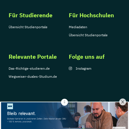
Für Studierende
Für Hochschulen
Übersicht Studienportale
Mediadaten
Übersicht Studienportale
Relevante Portale
Folge uns auf
Das-Richtige-studieren.de
Instagram
Wegweiser-duales-Studium.de
© Copyright 2026, TarGroup Media GmbH
Impressum
Über
Datenschutzerklärung
Nutzungsbedingungen
Barrier