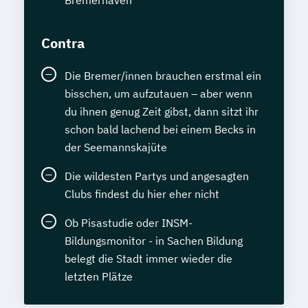
Pferde
Veterinärakupunktur für Pferde
Contra
Veterinärheilpflanzenkunde
Die Bremer/innen brauchen erstmal ein
bisschen, um aufzutauen – aber wenn
du ihnen genug Zeit gibst, dann sitzt ihr
schon bald lachend bei einem Becks in
der Seemannskajüte
Die wildesten Partys und angesagten
Clubs findest du hier eher nicht
Ob Pisastudie oder INSM-
Bildungsmonitor - in Sachen Bildung
belegt die Stadt immer wieder die
letzten Plätze