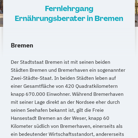
Heilpraktiker/-in Fachrichtung
Fernlehrgang
"Psychotherapie"
Ernährungsberater in Bremen
Heilpraktiker/-in Fachrichtung
"Sportmedizin"
Heilpraktiker/-in für Psychotherapie
Bremen
Heilpraktiker/-in für Psychotherapie
Fachrichtung "Burnout-Prävention"
Der Stadtstaat Bremen ist mit seinen beiden
Heilpraktiker/-in für Psychotherapie
Städten Bremen und Bremerhaven ein sogenannter
Fachrichtung "Entspannungstherapie"
Zwei-Städte-Staat. In beiden Städten leben auf
Heilpraktiker/-in für Psychotherapie
einer Gesamtfläche von 420 Quadratkilometern
Fachrichtung "Paarberatung"
knapp 670.000 Einwohner. Während Bremerhaven
Heilpraktiker/-in für Psychotherapie
mit seiner Lage direkt an der Nordsee eher durch
Fachrichtung "Psychologische/r Berater/-
seinen Seehafen bekannt ist, gilt die Freie
in"
Hansestadt Bremen an der Weser, knapp 60
Heilpraktiker/-in für Psychotherapie
Kilometer südlich von Bremerhaven, einerseits als
Fachrichtung "Systemische Beratung"
ein bedeutender Wirtschaftsstandort, andererseits