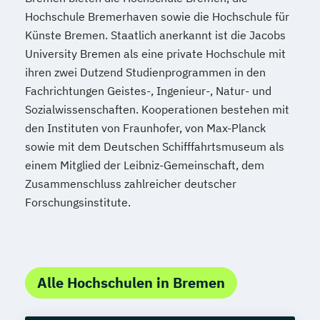
Pflanzenkunde in der Ernährung
Hochschule Bremerhaven sowie die Hochschule für
Psychologische/r Berater/-in
Künste Bremen. Staatlich anerkannt ist die Jacobs
Psychologische/r Berater/-in Fachrichtung
University Bremen als eine private Hochschule mit
"Burnout-Prävention"
ihren zwei Dutzend Studienprogrammen in den
Psychologische/r Berater/-in Fachrichtung
Fachrichtungen Geistes-, Ingenieur-, Natur- und
"Entspannungspädagogik"
Sozialwissenschaften. Kooperationen bestehen mit
Psychologische/r Berater/-in Fachrichtung
den Instituten von Fraunhofer, von Max-Planck
"Systemische Beratung"
sowie mit dem Deutschen Schifffahrtsmuseum als
einem Mitglied der Leibniz-Gemeinschaft, dem
Psychologische/r Berater/-in mit
Zusammenschluss zahlreicher deutscher
zusätzlicher Fachrichtung "Paarberatung"
Forschungsinstitute.
Sportmedizin
Stressmanagement
(Entspannungspädagoge/-in Fachrichtung
"Burnout-Prävention")
Alle Hochschulen in Bremen
Systemische/r Berater/-in
Tierernährungsberater/in