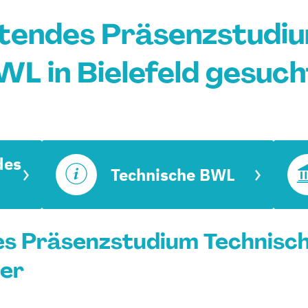
itendes Präsenzstudiu
WL in Bielefeld gesuch
des
Technische BWL
s Präsenzstudium Technische
rer