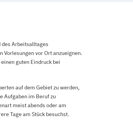
Unternehmensmanagement
iebswirtschaft
Web Science
rmatik
Wirtschaftsingenieurwesen
t
 des Arbeitsalltages
in Vorlesungen vor Ort anzueignen.
 einen guten Eindruck bei
xperten auf dem Gebiet zu werden,
re Aufgaben im Beruf zu
ienart meist abends oder am
rere Tage am Stück besuchst.