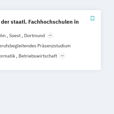
der staatl. Fachhochschulen in
ohn
Soest
Dortmund
ch
Bochum
Köln
erufsbegleitendes Präsenzstudium
ormatik
Betriebswirtschaft
ft (Studienrichtung Wirtschaftsrecht)
aft für New Public Management
Systeme
Elektrotechnik
 Projektingenieurwesen
ik
Maschinenbau
Produktions- und Servicemanagement)
ozialmanagement