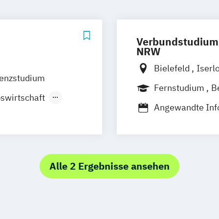
Verbundstudium 
NRW
Bielefeld
Iserl
senzstudium
Mönchengladba
Fernstudium
B
swirtschaft
Angewandte Inf
Betriebswirtscha
Betriebswirtsch
Elektronische 
Frühpädagogik
Alle 2 Ergebnisse ansehen
Internationales
Kunststofftechn
Maschinenbau (
Mechatronik
S