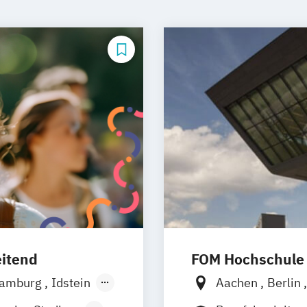
eitend
FOM Hochschule
amburg
Idstein
Aachen
Berlin
s
Osnabrück
Düsseldorf
Es