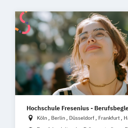
Hochschule Fresenius - Berufsbegl
Köln
Berlin
Düsseldorf
Frankfurt
H
München
Wiesbaden
Online-Campu