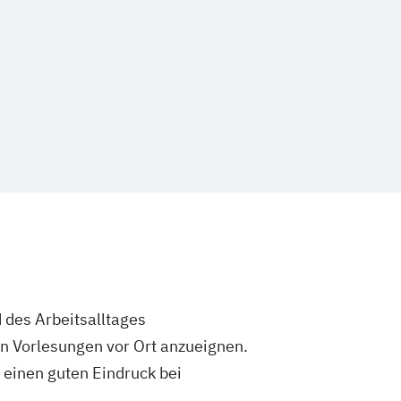
gement
Physiotherapie
Psychologie
Soziale Medizin & Beratung
ement
Soziale Arbeit & Management
ent
Steuerrecht
 Professioneller Kinder- und
Management
& Business Transformation
Taxation
k & Management
hrung & Controlling
us & Sportmarketing
anagement
Wirtschaftsinformatik
ent
enieurwesen
Wirtschaftspsychologie
mmunikation & Digitales Marketing
t
Wirtschaftsrecht Vertiefung Notariat
nagement
Wirtschaftsingenieurwesen
hologie
 des Arbeitsalltages
in Vorlesungen vor Ort anzueignen.
 einen guten Eindruck bei