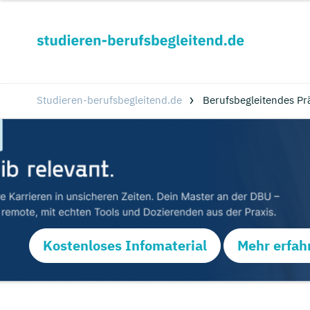
Studieren-berufsbegleitend.de
Berufsbegleitendes Pr
Kostenloses Infomaterial
Mehr erfah