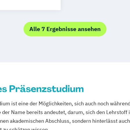
Pflege & Mana
n Arbeit
Soziale Arbeit
Rescue Manag
herapie
Sozialmanagem
Soziale Arbeit –
Supply Chain 
Jugendschutz
Alle 7 Ergebnisse ansehen
Sustainability 
Sozialpädagogi
Unternehmensfü
Sportjournalism
Wirtschaft & M
Sportmanagem
Wirtschaftsing
Strategische Ko
Wirtschaftsrech
Vegan Food Ma
Wirtschaftspsyc
es Präsenzstudium
ium ist eine der Möglichkeiten, sich auch noch während
e der Name bereits andeutet, darum, sich den Lehrstoff 
 einen akademischen Abschluss, sondern hinterlässt auch
t zu schätzen wissen.