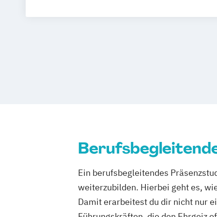
Innovationsmanagement in der Soziale
Sozialmanagement
Suchthilfe/Suchtt
Berufsbegleitend
Ein berufsbegleitendes Präsenzstud
weiterzubilden. Hierbei geht es, wi
Damit erarbeitest du dir nicht nur
Führungskräften, die den Ehrgeiz of