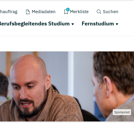
0
hauftrag
Mediadaten
Merkliste
Suchen
Berufsbegleitendes Studium
Fernstudium
Sponsored