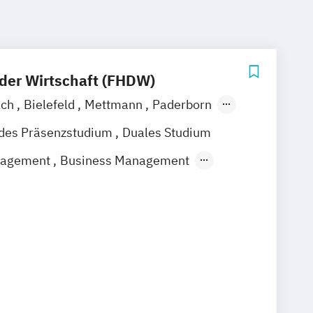
der Wirtschaft (FHDW)
ach
Bielefeld
Mettmann
Paderborn
ndes Präsenzstudium
Duales Studium
nagement
Business Management
ess Management
Controlling
Einkauf und Logistikmanagement
e Management
IT-Consulting
t
Künstliche Intelligenz & Data Science
ement
 Führung im Finanzvertrieb
ertrieb