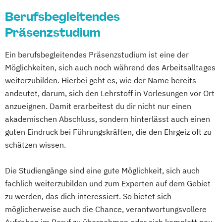
Medienmanagement und Digitales
Berufsbegleitendes
Cyber Security Management
Marketing
Digitalisierung & Management
Präsenzstudium
Neurorehabilitation für Therapeuten
Eventmanagement und -technik
Osteopathie
Ein berufsbegleitendes Präsenzstudium ist eine der
Finance & Accounting
Finance & Banking
Pharmazeutische Biotechnologie
Möglichkeiten, sich auch noch während des Arbeitsalltages
Future Management
Pharmceutical Medicine
weiterzubilden. Hierbei geht es, wie der Name bereits
Gesundheitspsychologie und
Projektmanagement
Psychologie
andeutet, darum, sich den Lehrstoff in Vorlesungen vor Ort
Medizinpädagogik
Soziale Arbeit
Sportmanagement
anzueignen. Damit erarbeitest du dir nicht nur einen
Human Resource Management
Sportphysiotherapie
akademischen Abschluss, sondern hinterlässt auch einen
IT Management
guten Eindruck bei Führungskräften, die den Ehrgeiz oft zu
Therapiewissenschaften
Tourismus-
Industrial Data Analytics & Künstliche
schätzen wissen.
Hotel- und Eventmanagement
Intelligenz
Wirtschaftschemie
Informatik
International Management
Die Studiengänge sind eine gute Möglichkeit, sich auch
Wirtschaftschemie M.Sc.
KI & Business Analytics
Leadership
fachlich weiterzubilden und zum Experten auf dem Gebiet
Wirtschaftsforensik
Management & Digitalisierung
zu werden, das dich interessiert. So bietet sich
Wirtschaftspsychologie
Management im Gesundheitswesen
möglicherweise auch die Chance, verantwortungsvollere
Aufgaben im Beruf zu übernehmen oder sich komplett neu
Management in der Gefahrenabwehr