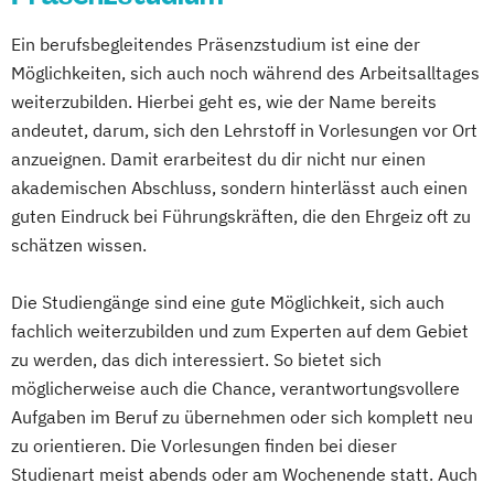
Branding
Maschinenbau & Digitale Technologien
Ein berufsbegleitendes Präsenzstudium ist eine der
Media Studies
Medienmanagement
Medical Care
Medizinmanagement
Möglichkeiten, sich auch noch während des Arbeitsalltages
Medienpsychologie
Nachhaltiges Innovations- und
weiterzubilden. Hierbei geht es, wie der Name bereits
Mgmt. mit Branchenfokus Digital
Technologiemanagement
andeutet, darum, sich den Lehrstoff in Vorlesungen vor Ort
Transformation Management
Nachhaltigkeitsmanagement
anzueignen. Damit erarbeitest du dir nicht nur einen
Mgmt. mit Branchenfokus
Personalmanagement
akademischen Abschluss, sondern hinterlässt auch einen
Fashionmanagement & Global Brands
Pflegemanagement
guten Eindruck bei Führungskräften, die den Ehrgeiz oft zu
Mgmt. mit Branchenfokus
Primary Care Management
schätzen wissen.
Handelsmanagement & E-Commerce
Psychologie & Künstliche Intelligenz
Mgmt. mit Branchenfokus Human Resource
Public Health
Real Estate Management
Die Studiengänge sind eine gute Möglichkeit, sich auch
Management
fachlich weiterzubilden und zum Experten auf dem Gebiet
Recht & Management
Mgmt. mit Branchenfokus
zu werden, das dich interessiert. So bietet sich
Risk Management & Treasury
Immobilienwirtschaft
möglicherweise auch die Chance, verantwortungsvollere
Sales Management
Soziale Arbeit
Aufgaben im Beruf zu übernehmen oder sich komplett neu
Mgmt. mit Schwerpunkt Advanced Finance
Soziale Medizin & Beratung
zu orientieren. Die Vorlesungen finden bei dieser
and Accounting
Sozialmanagement
Steuerrecht
Studienart meist abends oder am Wochenende statt. Auch
Mgmt. mit Schwerpunkt International
Supply Chain Management