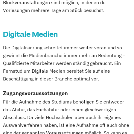
Blockveranstaltungen sind möglich, in denen du
Management
Sustainability & Business Transformation
Vorlesungen mehrere Tage am Stück besuchst.
Musikproduktion
Outdoor Studies
Taxation
Psychologie der Lebenswelten
Unternehmensführung & Controlling
Social Media Studies
Wirtschaft & Management
Digitale Medien
Software Design & User Experience
Wirtschaftsinformatik
Software Development
Die Digitalisierung schreitet immer weiter voran und so
Wirtschaftsingenieurwesen
Sportjournalismus
Sportmanagement
gewinnt die Medienbranche immer mehr an Bedeutung –
Wirtschaftspsychologie
Wirtschaftsrecht
Sportmanagement - Fußballmanagement
Qualifizierte Mitarbeiter werden ständig gebraucht. Ein
Wirtschaftsrecht Vertiefung Notariat
Fernstudium Digitale Medien bereitet Sie auf eine
Sportmanagement - eSports Management
Beschäftigung in dieser Branche optimal vor.
Sportmanangement - Fußballmanagement
Zugangsvoraussetzungen
Wirtschaftsinformatik
Für die Aufnahme des Studiums benötigen Sie entweder
Wirtschaftsinformatik - Cyber Security
das Abitur, das Fachabitur oder einen gleichwertigen
Wirtschaftsingenieurwesen
Abschluss. Da viele Hochschulen aber auch ihr eigenes
Wirtschaftsingenieurwesen
Auswahlverfahren haben, ist eine Aufnahme oft auch ohne
Baumanagement für Bauingenieure
eine der genannten Voraussetzungen möglich. So kann es