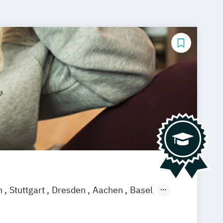
n
Stuttgart
Dresden
Aachen
Basel
ch
Saarbrücken
Neu-Ulm
Graz
agenfurt
Magdeburg
Münster
Trier