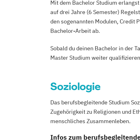
Mit dem Bachelor Studium erlangst 
Fitnessöko
auf drei Jahre (6 Semester) Regel
Gesundheits
den sogenannten Modulen, Credit P
Gesundheit
Growth Hack
Bachelor-Arbeit ab.
Heilpädagog
Immobilie
Sobald du deinen Bachelor in der T
Informatik
Master Studium weiter qualifizieren
Internation
Internation
Kindheitspä
Soziologie
Kultur- und
Managemen
Das berufsbegleitende Studium Sozi
Maschinen
Zugehörigkeit zu Religionen und Et
Medieninfo
menschliches Zusammenleben.
Nachhaltig
Personalen
Infos zum berufsbegleitend