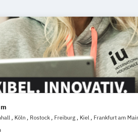
um
nhall
Köln
Rostock
Freiburg
Kiel
Frankfurt am Mai
eggendorf
Karlsruhe
Kassel
Oberhausen
Offenba
m
Wien
Zürich
Augsburg
Freising
Friedrichshafen
Kl