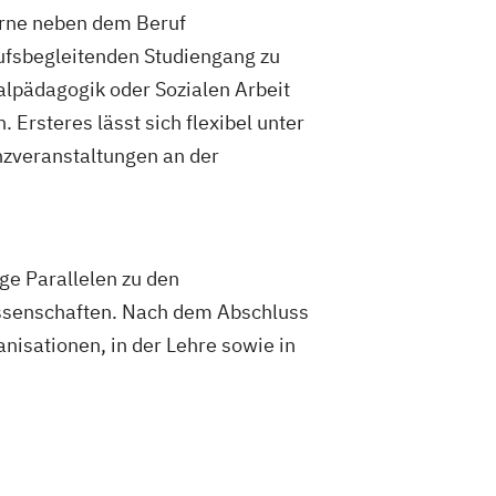
anagement (DE/EN)
Produktdesign
gerne neben dem Beruf
 Management
ufsbegleitenden Studiengang zu
ions und Kommunikation
Pädagogik
ialpädagogik oder Sozialen Arbeit
ogik
Bildungsberatung und Leitung
Ersteres lässt sich flexibel unter
ziale Arbeit
zveranstaltungen an der
ement
Sozialpädagogik und Inklusion
ement
UX Design
E/EN)
Wirtschaftsingenieurwesen
edizintechnik
ige Parallelen zu den
issenschaften. Nach dem Abschluss
nisationen, in der Lehre sowie in