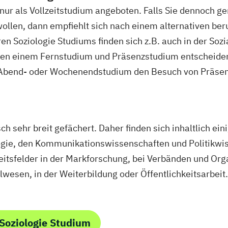
agement
Pflegepädagogik
Physiotherapie
Product M
s nur als Vollzeitstudium angeboten. Falls Sie dennoch 
agement (DE/EN)
Psychologie
Public Health
Public
ollen, dann empfiehlt sich nach einem alternativen ber
gement für Verwaltungsfachangestellte
Public Relat
n Soziologie Studiums finden sich z.B. auch in der Soz
ür Bildung
Beratung und Personalentwicklung
Pädag
hen einem Fernstudium und Präsenzstudium entscheiden. 
DE/EN)
Social Media
Softwareentwicklung (DE/EN)
So
n Abend- oder Wochenendstudium den Besuch von Präsen
eit Schwerpunkt Kinder und Jugendliche
Sozialmanag
gement
Supply Chain Management
Tourismusmanag
nieurwesen
Vertragsrecht
Wirtschaftsinformatik (D
ingenieurwesen (DE/EN)
Wirtschaftsingenieurwesen M
h sehr breit gefächert. Daher finden sich inhaltlich ein
psychologie (DE/EN)
Wirtschaftsrecht
ogie, den Kommunikationswissenschaften und Politikw
eitsfelder in der Markforschung, bei Verbänden und Orga
esen, in der Weiterbildung oder Öffentlichkeitsarbeit.
Soziologie Studium