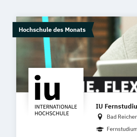
Hochschule des Monats
IU Fernstudi
Bad Reiche
Bielefeld
D
Fernstudiu
Innsbruck