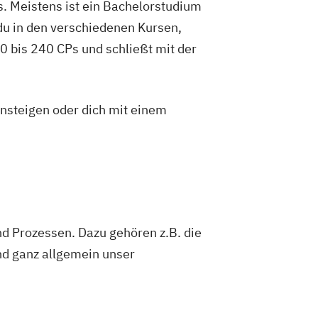
. Meistens ist ein Bachelorstudium
t
Gerontologie
du in den verschiedenen Kursen,
sundheitspsychologie
 bis 240 CPs und schließt mit der
Growth Hacking (DE/EN)
dagogik und Inklusion
IT-Management
kaufleute
Immobilienwirtschaft
insteigen oder dich mit einem
tion and Entrepreneurship (DE/EN)
nagement (DE/EN)
ion
Kindheitspädagogik
mmunikationspsychologie
Logistikmanagement
Logopädie
Marketingmanagement
nd Prozessen. Dazu gehören z.B. die
tronik
Mediendesign
und ganz allgemein unser
Medizintechnik
Modemanagement
Marketing (DE/EN)
t (DE/EN)
Pflege