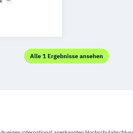
k
Mathematik
ftslehre
ftspsychologie
Alle 1 Ergebnisse ansehen
onal Development
ion kompakt
ergiesysteme
du einen international anerkannten Hochschulabschluss