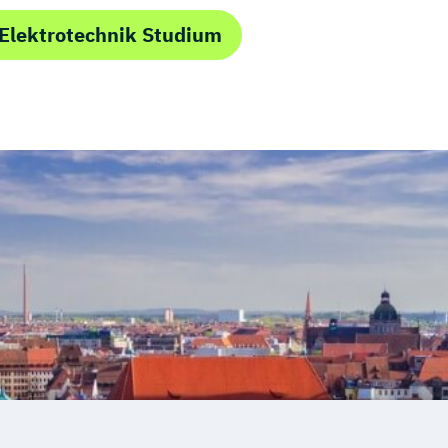
thematik
informatik
Elektrotechnik Studium
gement
hnik
re Energien
nbau
eure
Produktion
echnik
technik
Intelligenz
tel