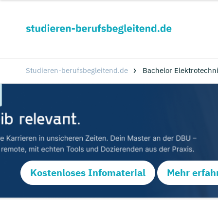
Studieren-berufsbegleitend.de
Bachelor Elektrotechn
Kostenloses Infomaterial
Mehr erfah