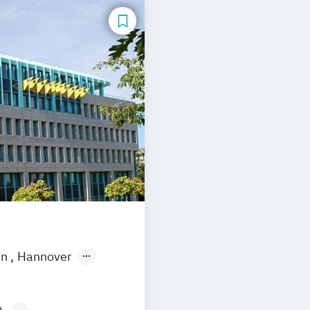
in
Hannover
Leipzig
tmund