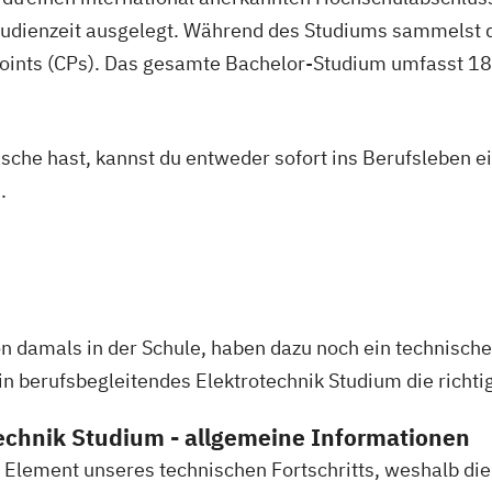
trotechnik
studienzeit ausgelegt. Während des Studiums sammelst 
oints (CPs). Das gesamte Bachelor-Studium umfasst 180
hertechnik
chnik
asche hast, kannst du entweder sofort ins Berufsleben e
.
IT-Sicherheit
rpsychologie
ment
ationsdesign
 damals in der Schule, haben dazu noch ein technische
renstechnik
 berufsbegleitendes Elektrotechnik Studium die richtig
nbau
echnik Studium - allgemeine Informationen
es Element unseres technischen Fortschritts, weshalb 