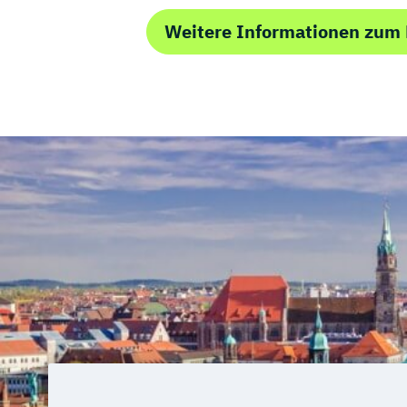
Technologiemanagement
Vorkurs Ma
Wasserstofftechnologien
Wirtschafts
Weitere Informationen zum 
Wirtschaftsingenieurwesen
Wirtschaftsingenieurwesen Baumana
Wirtschaftsingenieurwesen Elektrotec
Wirtschaftsingenieurwesen Erneuerba
Wirtschaftsingenieurwesen Maschine
Wirtschaftsingenieurwesen für Ingeni
Wirtschaftsingenieurwesen für
Wirtschaftswissenschaftler
Wirtschaftsingenieurwesen – Digitale 
Wirtschafts­ingenieur­wesen Fahrzeugt
Wirtschafts­ingenieur­wesen Informatik
Wirtschafts­ingenieur­wesen Kunststoff
Wirtschafts­ingenieur­wesen Künstliche 
Wirtschafts­ingenieur­wesen Lebensmit