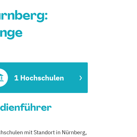
ürnberg:
änge
1 Hochschulen
udienführer
chschulen mit Standort in Nürnberg,