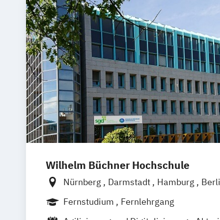
Wilhelm Büchner Hochschule
Nürnberg
Darmstadt
Hamburg
Berl
Bonn
München
Stuttgart
Göttingen
Fernstudium
Fernlehrgang
Freiburg
Wien
Zürich
Rostock
Dor