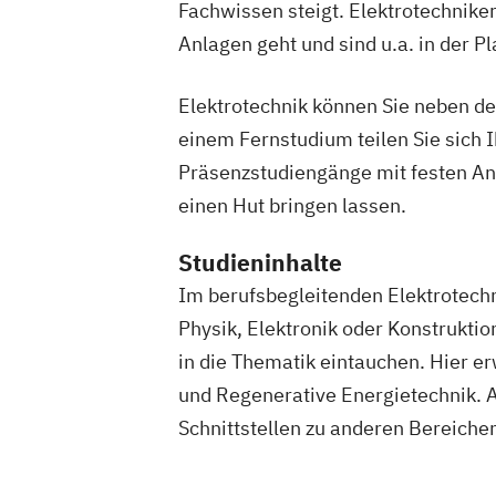
ingenieurwissenschaftlicher Fächer
Fachwissen steigt. Elektrotechnike
Mathematik für Studierende
Anlagen geht und sind u.a. in der P
wirtschaftswissenschaftlicher Fächer
Mechatronik
Mediengestaltung
Elektrotechnik können Sie neben d
Medizinische Informatik
Medizintechn
einem Fernstudium teilen Sie sich 
Mensch-Computer-Interaktion
Nachha
Präsenzstudiengänge mit festen Anw
Nachhaltigkeitsmanagement
einen Hut bringen lassen.
Nachhaltigkeitstechnologien und -ma
Nationale und internationale Zertifizie
Studieninhalte
Produktkennzeichnung
Im berufsbegleitenden Elektrotech
New Venture Management
Patentma
Physik, Elektronik oder Konstrukti
Professional Software Engineering
in die Thematik eintauchen. Hier e
Prozesssimulation in der Verfahrenste
und Regenerative Energietechnik. A
Qualitätsmanagement
Regenerative 
Schnittstellen zu anderen Bereiche
Technikfolgen­abschätzung
Technische Betriebswirtschaft
Techni