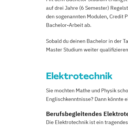
Elektro- und Informationstechnik
Elek
auf drei Jahre (6 Semester) Regel
Energieerzeugung aus Biomasse
den sogenannten Modulen, Credit P
Energieingenieurwesen
Energiespeic
Energieverfahrenstechnik
Bachelor-Arbeit ab.
Energiewirtschaft und -management
Engineering Management
Fahrzeugte
Sobald du deinen Bachelor in der T
Game Design
Game Development
Master Studium weiter qualifizieren
Gestaltung interaktiver Systeme
Grundlagen des Software Engineering
Industriedesign
Informatik
Ingenieu
Elektrotechnik
Innovations- und Technologiemanage
KI und maschinelles Lernen
Kommunik
Sie mochten Mathe und Physik schon
Kunststofftechnik
Lebensmittelverfah
Englischkenntnisse? Dann könnte ein
Leit- und Sicherungstechnik
Maschine
Materials Science
Berufsbegleitendes Elektrot
Mathematik für Studierende
Die Elektrotechnik ist ein tragend