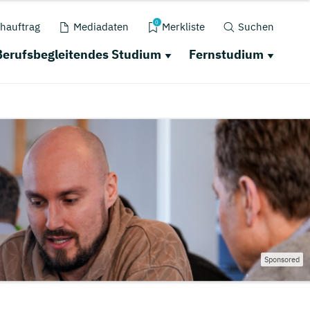
0
hauftrag
Mediadaten
Merkliste
Suchen
Berufsbegleitendes Studium
Fernstudium
Sponsored