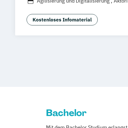
Agilisierung und Digitalisierung
Aktori
Angewandte Informatik
Angewandte 
Animation Design
App-Entwicklung
Kostenloses Infomaterial
Bauingenieurwesen
Betriebswirtscha
Betriebswirtschaftslehre und Wirtscha
Big Data and Data Science
Chemische Verfahrenstechnik
Computational Chemistry
Digital Transformation and Organizati
Digitale Medien
Digitale Transformat
Digitales Energiemanagement und En
Digitalisierung und Transformation
Einführung in die Elektrotechnik
Bachelor
Einführung in die IT-Sicherheit
Elektrische und hybride Antriebe
Mit dem Bachelor Studium erlangst 