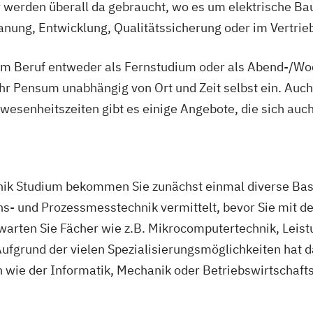
r werden überall da gebraucht, wo es um elektrische Ba
lanung, Entwicklung, Qualitätssicherung oder im Vertrieb
em Beruf entweder als Fernstudium oder als Abend-/Wo
ik
Ihr Pensum unabhängig von Ort und Zeit selbst ein. Auch
ltiges Design
esenheitszeiten gibt es einige Angebote, die sich auch
nagement
rung und
nik Studium bekommen Sie zunächst einmal diverse Bas
nagement
ons- und Prozessmesstechnik vermittelt, bevor Sie mit d
rwarten Sie Fächer wie z.B. Mikrocomputertechnik, Leist
chnik
ufgrund der vielen Spezialisierungsmöglichkeiten hat 
Energietechnik
n wie der Informatik, Mechanik oder Betriebswirtschafts
sche Informatik