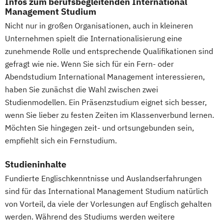
Infos zum berufsbegleitenden International
Finance & Management
Finanzrecht
Management Studium
General Management
Nicht nur in großen Organisationen, auch in kleineren
Gesundheitsmanagement
Unternehmen spielt die Internationalisierung eine
Grundlagenwissen für
zunehmende Rolle und entsprechende Qualifikationen sind
Personalmanager/innen
gefragt wie nie. Wenn Sie sich für ein Fern- oder
Grundlagenwissen für
Abendstudium International Management interessieren,
Projektmanager/innen
haben Sie zunächst die Wahl zwischen zwei
Human Resource Management
Studienmodellen. Ein Präsenzstudium eignet sich besser,
IT-Management
IT-Projektmanagement
wenn Sie lieber zu festen Zeiten im Klassenverbund lernen.
Informatik
Intercultural Management
Möchten Sie hingegen zeit- und ortsungebunden sein,
Intercultural Management - in English
empfiehlt sich ein Fernstudium.
Interkulturelle Psychologie
Studieninhalte
International Business Administration
Fundierte Englischkenntnisse und Auslandserfahrungen
Internationales Wirtschaftsrecht
sind für das International Management Studium natürlich
Investition & Finanzierung
von Vorteil, da viele der Vorlesungen auf Englisch gehalten
Kindheits- und Jugendpädagogik
werden. Während des Studiums werden weitere