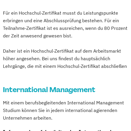
Betriebswirtschaftslehre (Abendstudium)
Bildungs- und Kulturmanagement
Für ein Hochschul-Zertifikat musst du Leistungspunkte
Business Coaching & Change Management
erbringen und eine Abschlussprüfung bestehen. Für ein
Teilnahme-Zertifikat ist es ausreichen, wenn du 80 Prozent
Business Development
der Zeit anwesend gewesen bist.
Cambridge Advanced
Change Management
Controlling
Daher ist ein Hochschul-Zertifikat auf dem Arbeitsmarkt
Digital Business Management
höher angesehen. Bei uns findest du hauptsächlich
Lehrgänge, die mit einem Hochschul-Zertifikat abschließen
Digital Business Management (Kurzversion)
Digitale Arbeit
International Management
Englische Handels- und
Betriebswirtschaftslehre
Mit einem berufsbegleitenden International Management
English for Business
Studium können Sie in jedem international agierenden
Ernährungswissenschaften
Unternehmen arbeiten.
Familie im Wandel