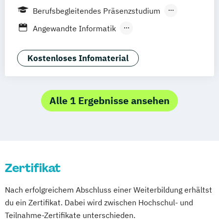
Göttingen
Frankfurt am Main
Leipzig
Berufsbegleitendes Präsenzstudium
München
Nürnberg
Stuttgart
Fernstudium
Fernlehrgang
Angewandte Informatik
Angewandte Sozialwissenschaften
Arbeitsrecht
Kostenloses Infomaterial
BWL & Tourismusmanagement
Betriebliches Bildungs- und
Kompetenzmanagement
Alle 1 Ergebnisse ansehen
Betriebliches Informations- und
Wissensmanagement
Betriebswirtschaft & Management
Betriebswirtschaft &
Zertifikat
Wirtschaftspsychologie
Betriebswirtschaft &
Nach erfolgreichem Abschluss einer Weiterbildung erhältst
Wirtschaftspsychologie (Abendstudium)
du ein Zertifikat. Dabei wird zwischen Hochschul- und
Betriebswirtschaftslehre
Teilnahme-Zertifikate unterschieden.