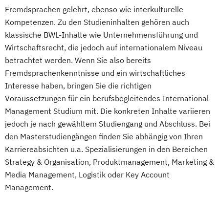
Logistik & Supply Chain Management
Fremdsprachen gelehrt, ebenso wie interkulturelle
Logistik: Grundlagen
Kompetenzen. Zu den Studieninhalten gehören auch
Systeme Technologien
klassische BWL-Inhalte wie Unternehmensführung und
Logistikmanagement
Wirtschaftsrecht, die jedoch auf internationalem Niveau
Logistische Funktionsbereiche
betrachtet werden. Wenn Sie also bereits
Managing Diversity
Marketing
Fremdsprachenkenntnisse und ein wirtschaftliches
Marketing & Sales Management
Interesse haben, bringen Sie die richtigen
Markt- und Werbepsychologie
Voraussetzungen für ein berufsbegleitendes International
Materialflusssysteme - Technologien
Management Studium mit. Die konkreten Inhalte variieren
jedoch je nach gewähltem Studiengang und Abschluss. Bei
Planung und Steuerung
den Masterstudiengängen finden Sie abhängig von Ihren
Mergers & Acquisitions
Karriereabsichten u.a. Spezialisierungen in den Bereichen
Nachhaltigkeitsmanagement
Strategy & Organisation, Produktmanagement, Marketing &
Personal & Organisation
Media Management, Logistik oder Key Account
Personalmanagement & Corporate
Management.
Learning
Pflege
Pflegemanagement