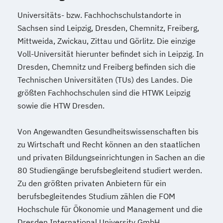
Strategy & Leadership
Universitäts- bzw. Fachhochschulstandorte in
Supply Chain Management (SCM)
Sachsen sind Leipzig, Dresden, Chemnitz, Freiberg,
Taxation
Accounting
Finance
Mittweida, Zwickau, Zittau und Görlitz. Die einzige
Transport- und Logistikrecht
Voll-Universität hierunter befindet sich in Leipzig. In
Transportsysteme
Dresden, Chemnitz und Freiberg befinden sich die
UX Design & Management
Technischen Universitäten (TUs) des Landes. Die
Unternehmensführung
größten Fachhochschulen sind die HTWK Leipzig
Unternehmensrecht
sowie die HTW Dresden.
Verhaltensökonomik - Psychologisches
Praxiswissen für den Finanzbereich
Von Angewandten Gesundheitswissenschaften bis
Vertriebs- und Handelsmanagement
zu Wirtschaft und Recht können an den staatlichen
Wirtschaftsbeziehungen & internationale
und privaten Bildungseinrichtungen in Sachen an die
Politik
80 Studiengänge berufsbegleitend studiert werden.
Wirtschaftspsychologie
Wirtschaftsrecht
Zu den größten privaten Anbietern für ein
berufsbegleitendes Studium zählen die FOM
Wirtschaftsspanisch
Hochschule für Ökonomie und Management und die
Dresden International University GmbH.