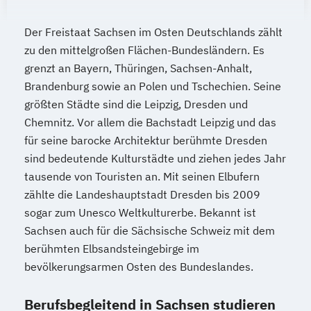
Pädagogische Psychologie
Psychologische/r Berater/in / Personal
Der Freistaat Sachsen im Osten Deutschlands zählt
Coach/in
zu den mittelgroßen Flächen-Bundesländern. Es
Rechnungswesen für das Management
grenzt an Bayern, Thüringen, Sachsen-Anhalt,
Sales & Management
Brandenburg sowie an Polen und Tschechien. Seine
Sanierungs und & Insolvenzmanagement
größten Städte sind die Leipzig, Dresden und
Service Leadership Certificate - Lufthansa
Chemnitz. Vor allem die Bachstadt Leipzig und das
Social-Media- und E-Marketing-Manager/in
für seine barocke Architektur berühmte Dresden
sind bedeutende Kulturstädte und ziehen jedes Jahr
tausende von Touristen an. Mit seinen Elbufern
Soziale Arbeit
Sozialmanagement
zählte die Landeshauptstadt Dresden bis 2009
Spanisch - Diploma de Español (Nivel
sogar zum Unesco Weltkulturerbe. Bekannt ist
Intermedio)
Sachsen auch für die Sächsische Schweiz mit dem
Strategische Unternehmensplanung &
berühmten Elbsandsteingebirge im
Financial Modeling
bevölkerungsarmen Osten des Bundeslandes.
Strategisches
Geschäftsprozessmanagement
Berufsbegleitend in Sachsen studieren