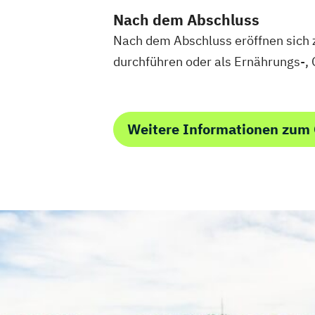
Sales Manager für Fitnessstudios
Schl
Nach dem Abschluss
Selbstständig machen als Trainer
Bera
Nach dem Abschluss eröffnen sich 
Servicemanagement im Fitnessstudio
durchführen oder als Ernährungs-, G
Sportmentaltrainer
Sporttherapeut/in
Stress- und Burnout-Coach
Studioleitung Fitness & Sport
Triathlon
Weitere Informationen zum
Vertriebs- und Servicemanagement für 
Wellness und Spa Management
Wirtschaftsbezogene Qualifikationen (