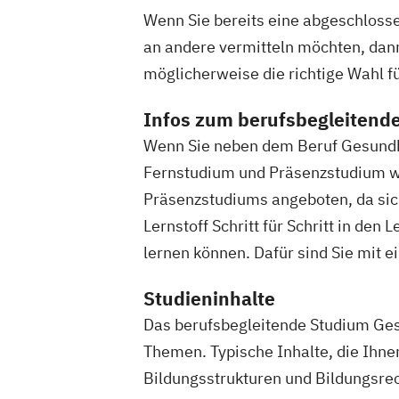
Business Management (CCI)
Wenn Sie bereits eine abgeschloss
Geprüfter Fachwirt für Prävention und
an andere vermitteln möchten, dan
Gesundheitsförderung (IHK)
möglicherweise die richtige Wahl fü
Geprüfter Fitnessfachwirt (IHK)
Geprüfter Wirtschaftsfachwirt (IHK)
Infos zum berufsbegleitend
Gesundheitscoach
Homöopathie im S
Wenn Sie neben dem Beruf Gesundhe
Kindersport Trainer
Kommunikationstr
Fernstudium und Präsenzstudium wä
Krankheitsbilder im Gesundheitssport
Präsenzstudiums angeboten, da sich 
Life Coach
Marketing für Fitnessstudi
Lernstoff Schritt für Schritt in d
Marketingmanagement für Fitnessstud
lernen können. Dafür sind Sie mit 
Mentaltrainer
Personal Trainer/in A-L
Personal Trainer/in B-Lizenz
Studieninhalte
Qualitätsmanagement für Fitnessstudi
Das berufsbegleitende Studium Ges
Regenerations- und Sportmasseur
Themen. Typische Inhalte, die Ihne
Richtige Kommunikation für Trainer
Bildungsstrukturen und Bildungsre
Berater und Coaches