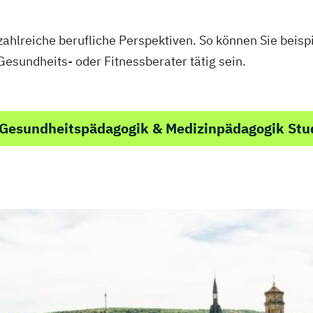
ingentraining
ter und Coach
zahlreiche berufliche Perspektiven. So können Sie bei
esundheits- oder Fitnessberater tätig sein.
 Trainer/in
 Gesundheitspädagogik & Medizinpädagogik St
Fitnessstudios
IHK)