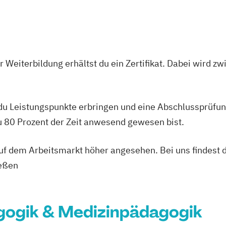
Darmstadt
ftsport
ürzburg
Fürth
 Weiterbildung erhältst du ein Zertifikat. Dabei wird 
eltraining
 du Leistungspunkte erbringen und eine Abschlussprüfun
g
du 80 Prozent der Zeit anwesend gewesen bist.
esen (IHK)
heitsförderung
 auf dem Arbeitsmarkt höher angesehen. Bei uns findest 
ießen
ner/in B-Lizenz
ogik & Medizinpädagogik
rofessional in