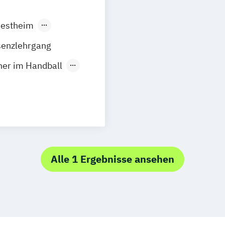
estheim
burg
senzlehrgang
en
Frechen
iner im Handball
Hannover
ndingen
sgburg
t
ortmund
rt am Main
dheitssport
Mannheim
ertal
Alle 1 Ergebnisse ansehen
Kinder
itz
Kiel
feld
Lübeck
smittel
Kassel
Hagen
otsdam
itsmanagement
n
Osnabrück