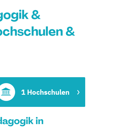
gogik &
ochschulen &
1 Hochschulen
agogik in