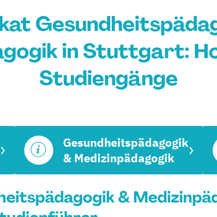
ikat Gesundheitspäda
gogik in Stuttgart: H
Studiengänge
Gesundheitspädagogik
& Medizinpädagogik
heitspädagogik & Medizinpäd