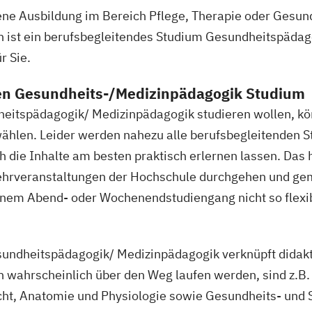
ene Ausbildung im Bereich Pflege, Therapie oder Gesun
n ist ein berufsbegleitendes Studium Gesundheitspädag
r Sie.
en Gesundheits-/Medizinpädagogik Studium
port
itspädagogik/ Medizinpädagogik studieren wollen, kö
ainer/in
hlen. Leider werden nahezu alle berufsbegleitenden S
Lauftrainer
die Inhalte am besten praktisch erlernen lassen. Das h
os
en Lehrveranstaltungen der Hochschule durchgehen und 
ios
einem Abend- oder Wochenendstudiengang nicht so flexi
izenz
os
undheitspädagogik/ Medizinpädagogik verknüpft didakt
n wahrscheinlich über den Weg laufen werden, sind z.B
cht, Anatomie und Physiologie sowie Gesundheits- und 