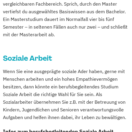
Kindheits- und Sozialwissenschaften
vergleichbaren Fachbereich. Sprich, durch den Master
Gerontologie
Medizinalfachberufe
Leadership
Logistikmanagement
vertiefst du ausgewähltes Basiswissen aus dem Bachelor.
Gesundheits- und Pflegepädagogik
Naturheilkunde und komplementäre
Marketingmanagement
Maschinenbau
Ein Masterstudium dauert im Normalfall vier bis fünf
Gesundheitsmanagement
Heilverfahren
Mechatronik
Produktionsmanagement
Semester – in seltenen Fällen auch nur zwei – und schließt
Gesundheitspsychologie
Osteopathie i.V.
mit der Masterarbeit ab.
Pädagogik der Frühen Kindheit
Gesundheitspädagogik
Pharmamanagement und
Robotik und Künstliche Intelligenz
Gesundheitsökonomie
Growth Hacking
Pharmaproduktion
Software Engineering
Soziale Arbeit
Growth Hacking (DE/EN)
Physician Assistant
Physiotherapie
Soziale Arbeit (BASA-online)
Growth Hacking for Entrepreneurs (DE/EN)
Prozess- und Produktdesign
Psychologie
Soziale Arbeit (MAPS)
Wenn Sie eine ausgeprägte soziale Ader haben, gerne mit
Heilpädagogik
Psychologie mit Schwerpunkt Klinische
Soziale Arbeit (SA-P)
Sportmanagement
Menschen arbeiten und ein hohes Empathievermögen
Heilpädagogik und Inklusion
Psychologie und Psychologisches
Unternehmensführung/
besitzen, dann könnte ein berufsbegleitendes Studium
Heilpädagogik/Inklusionspädagogik
Empowerment
Finanzmanagement
Soziale Arbeit die richtige Wahl für Sie sein. Als
Hotelmanagement (DE/EN)
Psychosoziale Beratung in Sozialer Arbeit
Wirtschaftsmathematik
Sozialarbeiter übernehmen Sie z.B. mit der Betreuung von
IT-Management
Immobilienmanagement
Sicherheitsmanagement
Soziale Arbeit
Kindern, Jugendlichen und Senioren verantwortungsvolle
Immobilienmanagement für
Sozialmanagement
Aufgaben und helfen ihnen dabei, ihr Leben zu bewältigen.
Immobilienkaufleute
Tourismusmanagement
UX-Design
Infos zum berufsbegleitenden Soziale Arbeit
Immobilienwirtschaft
Informatik
Wirtschaftsinformatik