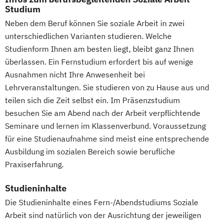
Studium
Information Technology Management
Wirtschaftsingenieurwesen (Teilzeit und
Neben dem Beruf können Sie soziale Arbeit in zwei
(DE/EN)
Vollzeit)
unterschiedlichen Varianten studieren. Welche
Innovation and Entrepreneurship (DE/EN)
Wirtschaftsingenieurwesen mit
Studienform Ihnen am besten liegt, bleibt ganz Ihnen
International Healthcare Management
Schwerpunkt Nachhaltigkeit
überlassen. Ein Fernstudium erfordert bis auf wenige
(DE/EN)
Wirtschaftspsychologie
Ausnahmen nicht Ihre Anwesenheit bei
International Management (DE/EN)
Wirtschaftspsychologie mit Schwerpunkt
Lehrveranstaltungen. Sie studieren von zu Hause aus und
Internationales Marketing
Digitalisierung
teilen sich die Zeit selbst ein. Im Präsenzstudium
Journalismus und digitale Kommunikation
Wirtschaftsrecht
besuchen Sie am Abend nach der Arbeit verpflichtende
Kindheitspädagogik
Wirtschaftsrecht mit internationalen
Seminare und lernen im Klassenverbund. Voraussetzung
Kindheitspädagogik für Erzieher:innen
Aspekten
für eine Studienaufnahme sind meist eine entsprechende
Kommunikationsdesign
Ausbildung im sozialen Bereich sowie berufliche
Praxiserfahrung.
Kommunikationspsychologie
Kultur- und Medienpädagogik
Studieninhalte
Leitungshandeln in der Pädagogik
Die Studieninhalte eines Fern-/Abendstudiums Soziale
Logistikmanagement
Logopädie
Arbeit sind natürlich von der Ausrichtung der jeweiligen
Management (DE/EN)
Marketing