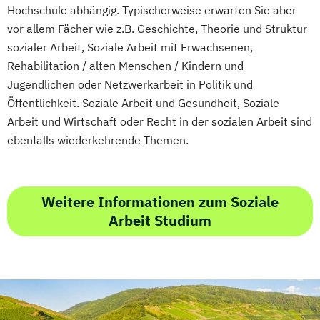
Hochschule abhängig. Typischerweise erwarten Sie aber
Marketing und digitale Medien
vor allem Fächer wie z.B. Geschichte, Theorie und Struktur
Marketingmanagement
Maschinenbau
sozialer Arbeit, Soziale Arbeit mit Erwachsenen,
Master of Business Administration (DE/EN)
Rehabilitation / alten Menschen / Kindern und
Jugendlichen oder Netzwerkarbeit in Politik und
Mechatronik
Mediendesign
Öffentlichkeit. Soziale Arbeit und Gesundheit, Soziale
Medieninformatik
Medienmanagement
Arbeit und Wirtschaft oder Recht in der sozialen Arbeit sind
Medizinische Informatik
Medizintechnik
ebenfalls wiederkehrende Themen.
Modemanagement
Nachhaltiges Management
New Work
Online Marketing
Weitere Informationen zum Soziale
Arbeit Studium
Online Marketing (DE/EN)
Personalentwicklung
Personalmanagement
Personalmanagement (DE/EN)
Pflege
Pflegemanagement
Pflegepädagogik
Physiotherapie