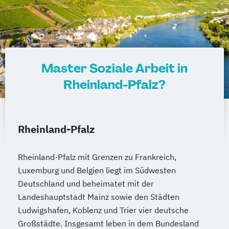
Product Management (DE/EN)
Produktdesign
Projektmanagement (DE/EN)
Psychologie
Public Health
Master Soziale Arbeit in
Public Management
Rheinland-Pfalz?
Public Management für
Verwaltungsfachangestellte
Public Relations und Kommunikation
Rheinland-Pfalz
Pädagogik
Pädagogik für Bildung
Beratung und Personalentwicklung
Pädagogik
Bildungsberatung und Leitung
Rheinland-Pfalz mit Grenzen zu Frankreich,
Luxemburg und Belgien liegt im Südwesten
Robotics (DE/EN)
Social Media
Deutschland und beheimatet mit der
Softwareentwicklung (DE/EN)
Landeshauptstadt Mainz sowie den Städten
Soziale Arbeit
Ludwigshafen, Koblenz und Trier vier deutsche
Soziale Arbeit Schwerpunkt Kinder und
Großstädte. Insgesamt leben in dem Bundesland
Jugendliche