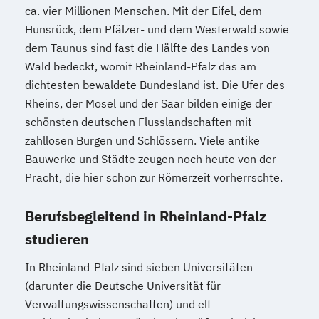
ca. vier Millionen Menschen. Mit der Eifel, dem
Sozialmanagement
Hunsrück, dem Pfälzer- und dem Westerwald sowie
Sozialpädagogik und Inklusion
dem Taunus sind fast die Hälfte des Landes von
Sportmanagement
Wald bedeckt, womit Rheinland-Pfalz das am
Supply Chain Management
dichtesten bewaldete Bundesland ist. Die Ufer des
Tourismusmanagement
UX Design
Rheins, der Mosel und der Saar bilden einige der
Umweltingenieurwesen
Vertragsrecht
schönsten deutschen Flusslandschaften mit
Wirtschaftsinformatik (DE/EN)
zahllosen Burgen und Schlössern. Viele antike
Wirtschaftsingenieurwesen
Bauwerke und Städte zeugen noch heute von der
Pracht, die hier schon zur Römerzeit vorherrschte.
Wirtschaftsingenieurwesen (DE/EN)
Wirtschaftsingenieurwesen Medizintechnik
Berufsbegleitend in Rheinland-Pfalz
studieren
Wirtschaftspsychologie (DE/EN)
Wirtschaftsrecht
In Rheinland-Pfalz sind sieben Universitäten
(darunter die Deutsche Universität für
Verwaltungswissenschaften) und elf