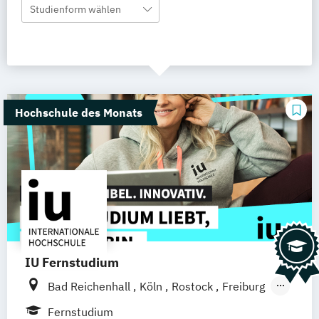
Studienform wählen
Hochschule des Monats
IU Fernstudium
Bad Reichenhall
Köln
Rostock
Freiburg
Kiel
Frankfurt am Main
Stuttgart
Fernstudium