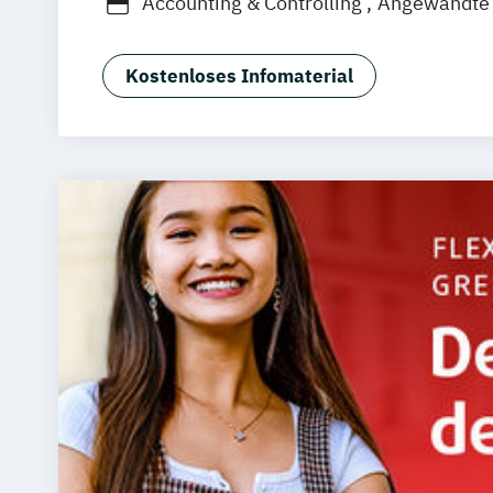
Accounting & Controlling
Angewandte 
Bautenschutz
Betriebswirtschaft
Business Consulting
Digital Business
Kostenloses Infomaterial
Digital Commerce
Marketing & Psych
Digitale Öffentliche Verwaltung
Energietechnik und Management
Facility Management
General Manag
Gesundheitsmanagement
Human Resource Management
IT Sicherheit und Forensik
IT-Forensi
IT-Management & Consulting
Immobilienmanagement
Informationstechnik & Management
Integrative StadtLand-Entwicklung
Le
Lighting Design (EN)
Management
Digitalisierung und Nachhaltigkeit
Mar