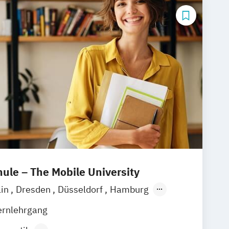
le – The Mobile University
lin
Dresden
Düsseldorf
Hamburg
München
Stuttgart
Ellwangen
Zell
ernlehrgang
eim
Wertheim
Wien