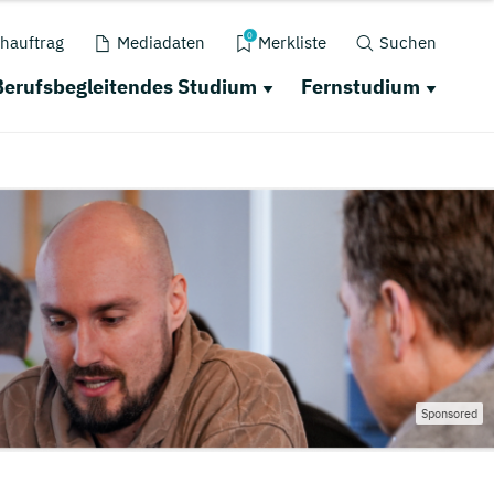
0
hauftrag
Mediadaten
Merkliste
Suchen
Berufsbegleitendes Studium
Fernstudium
Sponsored