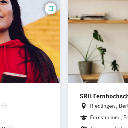
SRH Fernhochschu
Riedlingen
Ber
Düsseldorf
Hannover
Köln
Fernstudium
F
Leipzig
Mannh