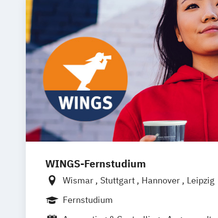
WINGS-Fernstudium
Wismar
Stuttgart
Hannover
Leipzig
Frankfurt am Main
Berlin
Hamburg
Fernstudium
München
Dortmund
Bonn
Nürnberg