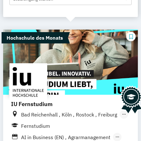
Hochschule des Monats
IU Fernstudium
Bad Reichenhall
Köln
Rostock
Freiburg
Kiel
Frankfurt am Main
Stuttgart
Fernstudium
Dresden
Aachen
Basel
Bielefeld
AI in Business (EN)
Agrarmanagement