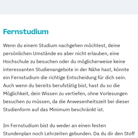
Fahrzeugtechnik
Game Design
Handwerksmanagement
Produktdesign
Wildau
Game Development
Hebammenwissenschaft
Projektmanagement (DE/EN)
Gestaltung interaktiver Systeme
Heil- und Inklusionspädagogik
Psychologie
Public Health
Grundlagen des Software Engineering
Human Resource Management
Fernstudium
Public Management
IT-Sicherheit
Industriedesign
Marketingmanagement
Public Management für
Informatik
Ingenieurpsychologie
Wenn du einem Studium nachgehen möchtest, deine
Medienkommunikation & Journalismus
Verwaltungsfachangestellte
persönlichen Umstände es aber nicht erlauben, eine
Innovations- und Technologiemanagement
Mikronährstoff & Regularmedizin
Public Relations und Kommunikation
Hochschule zu besuchen oder du möglicherweise keine
Nachhaltigkeits- und Klimamanagement
Pädagogik
Pädagogik für Bildung
interessanten Studienangebote in der Nähe hast, könnte
KI und maschinelles Lernen
Online Marketing & Digital Commerce
Beratung und Personalentwicklung
ein Fernstudium die richtige Entscheidung für dich sein.
Kommunikationsdesign
Personal- und Kommunikationspsychologie
Pädagogik
Bildungsberatung und Leitung
Auch wenn du bereits berufstätig bist, hast du so die
Kunststofftechnik
Robotics (DE/EN)
Social Media
Möglichkeit, dein Wissen zu vertiefen, ohne Vorlesungen
Lebensmittelverfahrenstechnik
Pflege & Management
Physiotherapie
Softwareentwicklung (DE/EN)
besuchen zu müssen, da die Anwesenheitszeit bei dieser
Leit- und Sicherungstechnik
Psychologie
Rescue Management
Soziale Arbeit
Studienform auf das Minimum beschränkt ist.
Maschinenbau
Materials Science
Soziale Arbeit & Management
Soziale Arbeit Schwerpunkt Kinder und
Mathematik für Studierende
Soziale Arbeit – Professioneller Kinder- und
Im Fernstudium bist du weder an einen festen
Jugendliche
ingenieurwissenschaftlicher Fächer
Jugendschutz
Stundenplan noch Lehrzeiten gebunden. Da du dir den Stoff
Sozialmanagement