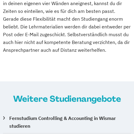
Mathematik für Studierende
in deinen eigenen vier Wänden aneignest, kannst du dir
Sozialpädagogik & Management
Sozialpädagogik und Inklusion
wirtschaftswissenschaftlicher Fächer
Zeiten so einteilen, wie es für dich am besten passt.
Sportjournalismus & Sportmarketing
Sportmanagement
Mechatronik
Mediengestaltung
Gerade diese Flexibilität macht den Studiengang enorm
Sportmanagement
Supply Chain Management
beliebt. Die Lehrmaterialien werden dir dabei entweder per
Medizinische Informatik
Medizintechnik
Strategische Kommunikation & Digitales
Tourismusmanagement
UX Design
Post oder E-Mail zugeschickt. Selbstverständlich musst du
Mensch-Computer-Interaktion
Marketing
Umweltingenieurwesen
Vertragsrecht
auch hier nicht auf kompetente Beratung verzichten, da dir
Nachhaltiges Design
Vegan Food Management
Wirtschaftsinformatik (DE/EN)
Ansprechpartner auch auf Distanz weiterhelfen.
Nachhaltigkeitsmanagement
Wirtschaftsingenieurwesen
Wirtschaftsingenieurwesen
Nachhaltigkeitstechnologien und -
Wirtschaftspsychologie
Wirtschaftsingenieurwesen (DE/EN)
management
Wirtschaftsingenieurwesen Medizintechnik
Nationale und internationale Zertifizierung
und Produktkennzeichnung
Wirtschaftspsychologie (DE/EN)
New Venture Management
Weitere Studienangebote
Wirtschaftsrecht
Patentmanagement
Professional Software Engineering
Fernstudium Controlling & Accounting in Wismar
Prozesssimulation in der
studieren
Verfahrenstechnik