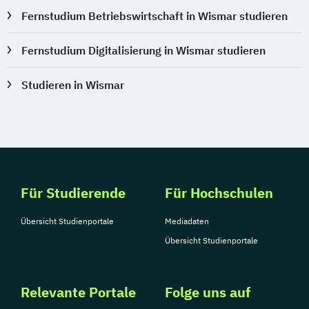
Qualitätsmanagement
Fernstudium Betriebswirtschaft in Wismar studieren
Regenerative Energietechnik
Technikfolgen­abschätzung
Fernstudium Digitalisierung in Wismar studieren
Technische Betriebswirtschaft
Technische Informatik
Studieren in Wismar
Technologiemanagement
Vorkurs Mathematik
Wasserstofftechnologien
Wirtschaftsinformatik
Wirtschaftsingenieurwesen
Für Studierende
Für Hochschulen
Wirtschaftsingenieurwesen
Baumanagement
Übersicht Studienportale
Mediadaten
Wirtschaftsingenieurwesen Elektrotechnik
Übersicht Studienportale
Wirtschaftsingenieurwesen Erneuerbare
Energien
Relevante Portale
Folge uns auf
Wirtschaftsingenieurwesen Maschinenbau