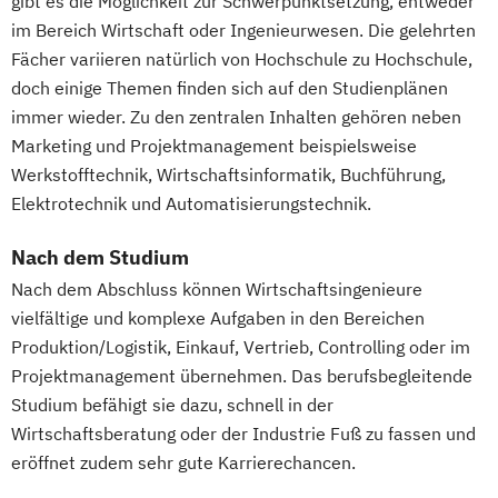
gibt es die Möglichkeit zur Schwerpunktsetzung, entweder
Wirtschaftsingenieurwesen Erneuerbare
Management
im Bereich Wirtschaft oder Ingenieurwesen. Die gelehrten
Energien
Pflege
Fächer variieren natürlich von Hochschule zu Hochschule,
Wirtschaftsingenieurwesen Maschinenbau
Pharmamanagement und -technologie
doch einige Themen finden sich auf den Studienplänen
Wirtschaftsingenieurwesen für Ingenieure
Praxis- und Versorgungsmanagement
immer wieder. Zu den zentralen Inhalten gehören neben
Wirtschaftsingenieurwesen für
Prozess- und Projektmanagement
Marketing und Projektmanagement beispielsweise
Wirtschaftswissenschaftler
Werkstofftechnik, Wirtschaftsinformatik, Buchführung,
Psychologie
Pädagogik
Wirtschaftsingenieurwesen – Digitale
Elektrotechnik und Automatisierungstechnik.
Sales Management & Strategy
Produktion
Soziale Arbeit
Nach dem Studium
Wirtschafts­ingenieur­wesen
Soziale Arbeit im Online-Abendstudium
Nach dem Abschluss können Wirtschaftsingenieure
Fahrzeugtechnik
Sozialmanagement
Sozialwissenschaften
vielfältige und komplexe Aufgaben in den Bereichen
Wirtschafts­ingenieur­wesen Informatik
Sustainability Management
Produktion/Logistik, Einkauf, Vertrieb, Controlling oder im
Wirtschafts­ingenieur­wesen
Therapiewissenschaften - Ergotherapie
Projektmanagement übernehmen. Das berufsbegleitende
Kunststofftechnik
Therapiewissenschaften - Logopädie
Studium befähigt sie dazu, schnell in der
Wirtschafts­ingenieur­wesen Künstliche
Therapiewissenschaften - Physiotherapie
Wirtschaftsberatung oder der Industrie Fuß zu fassen und
Intelligenz
UX & Service Design
UX-Design
eröffnet zudem sehr gute Karrierechancen.
Wirtschafts­ingenieur­wesen Lebensmittel
Wirtschaftsingenieurwesen