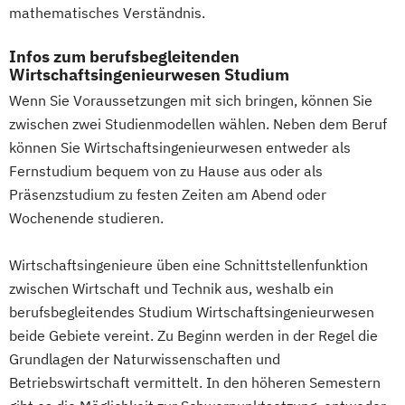
Professional Software Engineering
mathematisches Verständnis.
Integrative Lerntherapie
Wirtschaftspsychologie
Prozesssimulation in der
Kommunikation und Content Creation
Wirtschaftspsychologie mit Schwerpunkt
Infos zum berufsbegleitenden
Verfahrenstechnik
Kommunikation und Medienmanagement
Digitalisierung
Wirtschaftsingenieurwesen Studium
Qualitätsmanagement
Kommunikationsdesign
Wirtschaftsrecht
Wenn Sie Voraussetzungen mit sich bringen, können Sie
Regenerative Energietechnik
Lebensmittelmanagement und -
Wirtschaftsrecht mit internationalen
zwischen zwei Studienmodellen wählen. Neben dem Beruf
Technikfolgen­abschätzung
technologie
Aspekten
können Sie Wirtschaftsingenieurwesen entweder als
Technische Betriebswirtschaft
Lernpsychologie und integrative
Fernstudium bequem von zu Hause aus oder als
Technische Informatik
Lerntherapie
Präsenzstudium zu festen Zeiten am Abend oder
Technologiemanagement
Wochenende studieren.
Management
Vorkurs Mathematik
Management im Gesundheitswesen
Wasserstofftechnologien
Wirtschaftsingenieure üben eine Schnittstellenfunktion
Medien- und Kommunikationsmanagement
Wirtschaftsinformatik
zwischen Wirtschaft und Technik aus, weshalb ein
Wirtschaftsingenieurwesen
berufsbegleitendes Studium Wirtschaftsingenieurwesen
Mediendesign
beide Gebiete vereint. Zu Beginn werden in der Regel die
Wirtschaftsingenieurwesen
Nachhaltigkeitsmanagement
Grundlagen der Naturwissenschaften und
Baumanagement
Online Marketing
Betriebswirtschaft vermittelt. In den höheren Semestern
Wirtschaftsingenieurwesen Elektrotechnik
Personalpsychologie und Human Resource