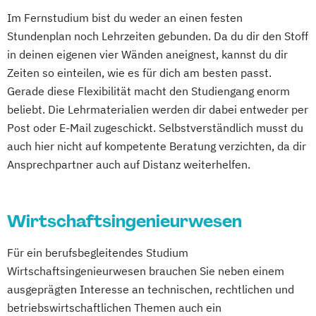
Maschinenbau
Materials Science
Data Science und Analytics
Pharmamanagement und
Im Fernstudium bist du weder an einen festen
Mathematik für Studierende
Design Management
Pharmaproduktion
Stundenplan noch Lehrzeiten gebunden. Da du dir den Stoff
ingenieurwissenschaftlicher Fächer
Digital Business Management
in deinen eigenen vier Wänden aneignest, kannst du dir
Physician Assistant
Physiotherapie
Mathematik für Studierende
Digital Health Management
Zeiten so einteilen, wie es für dich am besten passt.
Prozess- und Produktdesign
Psychologie
wirtschaftswissenschaftlicher Fächer
Gerade diese Flexibilität macht den Studiengang enorm
Digital Marketing
Psychologie mit Schwerpunkt Klinische
Mechatronik
Mediengestaltung
beliebt. Die Lehrmaterialien werden dir dabei entweder per
Ernährungswissenschaften
Psychologie und Psychologisches
Medizinische Informatik
Medizintechnik
Post oder E-Mail zugeschickt. Selbstverständlich musst du
Erwachsenenbildung und Digitalisierung
Empowerment
Mensch-Computer-Interaktion
auch hier nicht auf kompetente Beratung verzichten, da dir
Executive MBA für Ärztinnen und Ärzte
Psychosoziale Beratung in Sozialer Arbeit
Nachhaltiges Design
Ansprechpartner auch auf Distanz weiterhelfen.
Finance
Accounting
Sicherheitsmanagement
Soziale Arbeit
Nachhaltigkeitsmanagement
Controlling & Taxation
Sozialmanagement
Nachhaltigkeitstechnologien und -
Gesundheitspsychologie
Tourismusmanagement
UX-Design
Wirtschaftsingenieurwesen
management
Gesundheitspsychologie im Online-
Wirtschaftsinformatik
Nationale und internationale Zertifizierung
Abendstudium
Für ein berufsbegleitendes Studium
Wirtschaftsingenieurwesen (Teilzeit und
und Produktkennzeichnung
Global Business Administration (EN)
Wirtschaftsingenieurwesen brauchen Sie neben einem
Vollzeit)
New Venture Management
Inklusion und Teilhabe
ausgeprägten Interesse an technischen, rechtlichen und
Wirtschaftsingenieurwesen mit
Patentmanagement
betriebswirtschaftlichen Themen auch ein
Innovation und Zukunftsforschung
Schwerpunkt Nachhaltigkeit