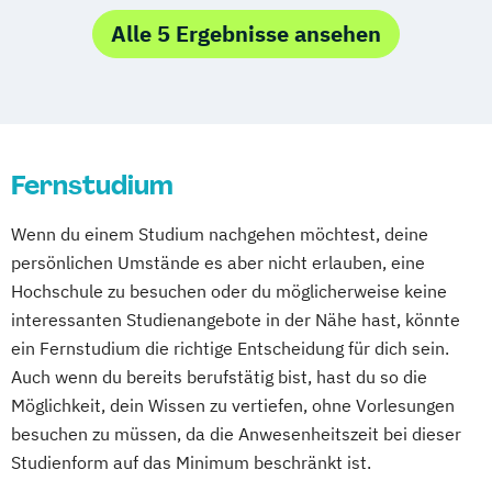
Energieverfahrenstechnik
Betriebswirtschaft
Gesundheitsmanagement
Wirtschaftsrecht
Alle 5 Ergebnisse ansehen
Energiewirtschaft und -management
Betriebswirtschaft und Digitalisierung
Heil­pädagogik und Inklusive Pädagogik
Engineering Management
Betriebswirtschaft und
Informationsdesign – Fachkommunikation
Fahrzeugtechnik
Game Design
Gesundheitsmanagement
für technische Produkte und Prozesse
Game Development
Betriebswirtschaft und Hotelmanagement
Kindheitspädagogik
Gestaltung interaktiver Systeme
Betriebswirtschaft und Interkulturelle
Kommunikationsdesign
Fernstudium
Grundlagen des Software Engineering
Kommunikation
Komplementäre Heilverfahren in der
IT-Sicherheit
Industriedesign
Wenn du einem Studium nachgehen möchtest, deine
Betriebswirtschaft und
Schmerztherapie
Informatik
Ingenieurpsychologie
persönlichen Umstände es aber nicht erlauben, eine
Personalmanagement
Krisenmanagement im Be­völ­kerungsschutz
Innovations- und Technologiemanagement
Hochschule zu besuchen oder du möglicherweise keine
Betriebswirtschaft und Sozialmanagement
i.V.
interessanten Studienangebote in der Nähe hast, könnte
Logopädie
Mechatronik
KI und maschinelles Lernen
ein Fernstudium die richtige Entscheidung für dich sein.
Betriebswirtschaft und Sportmanagement
Medical Fitness & Athletic Management
Auch wenn du bereits berufstätig bist, hast du so die
Kommunikationsdesign
Business Administration
Medizinalfachberufe
Möglichkeit, dein Wissen zu vertiefen, ohne Vorlesungen
Kunststofftechnik
Business Management (EN)
Naturheilkunde und komplementäre
besuchen zu müssen, da die Anwesenheitszeit bei dieser
Lebensmittelverfahrenstechnik
Business and Organizational Development
Heilverfahren
Studienform auf das Minimum beschränkt ist.
Leit- und Sicherungstechnik
Corporate Brand Management
Osteopathie i.V.