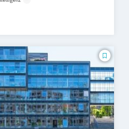
rtificial Intelligence (DE/EN)
ngenieurwesen
Betriebswirtschaftslehre und Führung
ration (DE/EN)
Business Intelligence
ing und Supervision
r Security (DE/EN)
Digital Business (DE/EN)
ealth
 Management
 Betriebswirtschaftslehre
-Commerce
Elektrotechnik
neurship (DE/EN)
Ergotherapie
ment
Finance
agement für Bankkaufleute
Fintech
t
Gerontologie