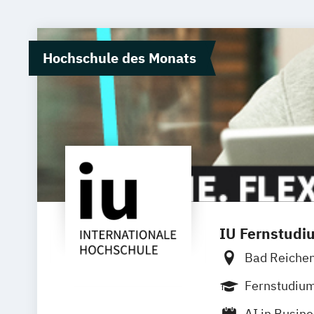
Hochschule des Monats
IU Fernstudi
Bad Reiche
Bielefeld
D
Fernstudiu
Innsbruck
AI in Busin