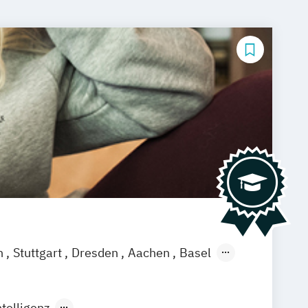
n
Stuttgart
Dresden
Aachen
Basel
ch
Saarbrücken
Neu-Ulm
Graz
agenfurt
Magdeburg
Münster
Trier
telligenz