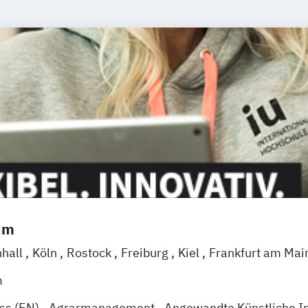
um
nhall
Köln
Rostock
Freiburg
Kiel
Frankfurt am Mai
eggendorf
Karlsruhe
Kassel
Oberhausen
Offenba
m
Wien
Zürich
Augsburg
Freising
Friedrichshafen
Kl
ess (EN)
Agrarmanagement
Angewandte Künstliche In