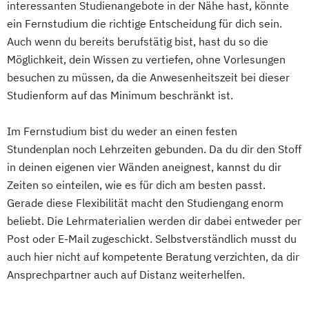
interessanten Studienangebote in der Nähe hast, könnte
Medienmanagement
Gesundheitswesen
ein Fernstudium die richtige Entscheidung für dich sein.
Online Marketing und Social Media
Digitale Betriebswirtschaftslehre
Auch wenn du bereits berufstätig bist, hast du so die
Psychologie
Digitale Transformation
Diätetik
Möglichkeit, dein Wissen zu vertiefen, ohne Vorlesungen
Psychologie des Kindes- und Jugendalters
E-Beratung in der Pädagogik
besuchen zu müssen, da die Anwesenheitszeit bei dieser
Soziale Arbeit (einphasig) (B.A.)
Studienform auf das Minimum beschränkt ist.
E-Commerce
Elektrotechnik
Soziale Arbeit (zweiphasig)
Engineering (DE/EN)
Sozialmanagement
Im Fernstudium bist du weder an einen festen
Engineering Management (DE/EN)
Stundenplan noch Lehrzeiten gebunden. Da du dir den Stoff
Sozialpädagogik (einphasig) (B.A.)
Entrepreneurship (DE/EN)
Ergotherapie
in deinen eigenen vier Wänden aneignest, kannst du dir
Sozialpädagogik (zweiphasig) (B.A.)
Ernährungswissenschaften
Zeiten so einteilen, wie es für dich am besten passt.
Tourismus- und Eventmanagement
Eventmanagement
Facility Management
Gerade diese Flexibilität macht den Studiengang enorm
UX Design
Unternehmensrecht
Finance
beliebt. Die Lehrmaterialien werden dir dabei entweder per
Vertriebspsychologie
Accounting und Taxation (DE/EN)
Post oder E-Mail zugeschickt. Selbstverständlich musst du
Wirtschaftsinformatik
Finanzmanagement
auch hier nicht auf kompetente Beratung verzichten, da dir
Wirtschaftsingenieur
Finanzmanagement für Bankkaufleute
Ansprechpartner auch auf Distanz weiterhelfen.
Wirtschaftspsychologie
Wirtschaftsrecht
Fintech
Fitnessökonomie
Game Design
Gartenbau
General Management