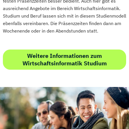
festen Präsenzzeiten besser bedient. Auch hier gibt es
Marketing und digitale Medien
ausreichend Angebote im Bereich Wirtschaftsinformatik.
Studium und Beruf lassen sich mit in diesem Studienmodell
Marketingmanagement
Maschinenbau
ebenfalls vereinbaren. Die Präsenzzeiten finden dann am
Master of Business Administration (DE/EN)
Wochenende oder in den Abendstunden statt.
Mechatronik
Mediendesign
Medieninformatik
Medienmanagement
Weitere Informationen zum
Medizinische Informatik
Medizintechnik
Wirtschaftsinformatik Studium
Modemanagement
Nachhaltiges Management
New Work
Online Marketing
Online Marketing (DE/EN)
Personalentwicklung
Personalmanagement
Personalmanagement (DE/EN)
Pflege
Pflegemanagement
Pflegepädagogik
Physiotherapie