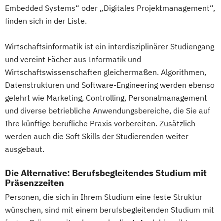
Embedded Systems“ oder „Digitales Projektmanagement“,
Information Technology Management
finden sich in der Liste.
(DE/EN)
Innovation and Entrepreneurship (DE/EN)
Wirtschaftsinformatik ist ein interdisziplinärer Studiengang
International Healthcare Management
und vereint Fächer aus Informatik und
(DE/EN)
Wirtschaftswissenschaften gleichermaßen. Algorithmen,
International Management (DE/EN)
Datenstrukturen und Software-Engineering werden ebenso
Internationales Marketing
gelehrt wie Marketing, Controlling, Personalmanagement
Journalismus und digitale Kommunikation
und diverse betriebliche Anwendungsbereiche, die Sie auf
Ihre künftige berufliche Praxis vorbereiten. Zusätzlich
Kindheitspädagogik
werden auch die Soft Skills der Studierenden weiter
Kindheitspädagogik für Erzieher:innen
ausgebaut.
Kommunikationsdesign
Kommunikationspsychologie
Die Alternative: Berufsbegleitendes Studium mit
Kultur- und Medienpädagogik
Präsenzzeiten
Leitungshandeln in der Pädagogik
Personen, die sich in Ihrem Studium eine feste Struktur
Logistikmanagement
Logopädie
wünschen, sind mit einem berufsbegleitenden Studium mit
Management (DE/EN)
Marketing