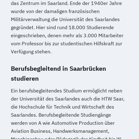
das Zentrum im Saarland. Ende der 1940er Jahre
Sozialmanagement
wurde von der damaligen französischen
Sozialpädagogik und Inklusion
Militärverwaltung die Universität des Saarlandes
Sportmanagement
gegründet. Hier sind rund 18.000 Studierende
Supply Chain Management
eingeschrieben, denen mehr als 3.000 Mitarbeiter
Tourismusmanagement
UX Design
vom Professor bis zur studentischen Hilfskraft zur
Verfügung stehen.
Umweltingenieurwesen
Vertragsrecht
Wirtschaftsinformatik (DE/EN)
Berufsbegleitend in Saarbrücken
Wirtschaftsingenieurwesen
studieren
Wirtschaftsingenieurwesen (DE/EN)
Wirtschaftsingenieurwesen Medizintechnik
Ein berufsbegleitendes Studium ermöglicht neben
der Universität des Saarlandes auch die HTW Saar,
Wirtschaftspsychologie (DE/EN)
die Hochschule für Technik und Wirtschaft des
Wirtschaftsrecht
Saarlandes. Berufsbegleitende Studiengänge
werden von A wie Automotive Production über
Aviation Business, Handwerksmanagement,
Maschinenbau oder Pädagogik der Kindheit bis W