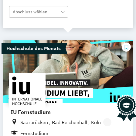
Abschluss wählen
Hochschule des Monats
IU Fernstudium
Saarbrücken
Bad Reichenhall
Köln
Rostock
Freiburg
Kiel
Fernstudium