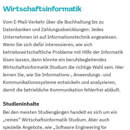
Wirtschaftsinformatik
Gerontologie
Gesundheits- und Pflegepädagogik
Vom E-Mail-Verkehr über die Buchhaltung bis zu
Gesundheitsmanagement
Datenbanken und Zahlungsabwicklungen: Jedes
Gesundheitspsychologie
Unternehmen ist auf Informationstechnik angewiesen.
Gesundheitspädagogik
Wenn Sie sich dafür interessieren, wie sich
Gesundheitsökonomie
Growth Hacking
betriebswirtschaftliche Probleme mit Hilfe der Informatik
Growth Hacking (DE/EN)
lösen lassen, dann könnte ein berufsbegleitendes
Growth Hacking for Entrepreneurs (DE/EN)
Wirtschaftsinformatik Studium die richtige Wahl sein. Hier
Heilpädagogik
lernen Sie, wie Sie Informations-, Anwendungs- und
Heilpädagogik und Inklusion
Kommunikationssysteme entwickeln und analysieren,
Heilpädagogik/Inklusionspädagogik
damit die betriebliche Kommunikation fehlerfrei abläuft.
Hotelmanagement (DE/EN)
Studieninhalte
IT-Management
Immobilienmanagement
Bei den meisten Studiengängen handelt es sich um ein
Immobilienmanagement für
„reines“ Wirtschaftsinformatik Studium. Aber auch
Immobilienkaufleute
spezielle Angebote, wie „Software Engineering for
Immobilienwirtschaft
Informatik