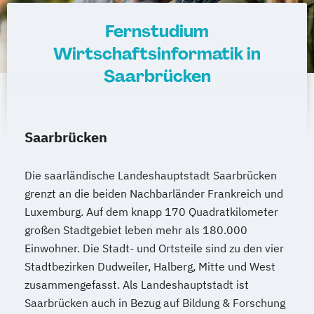
Product Management (DE/EN)
Fernstudium
Produktdesign
Wirtschaftsinformatik in
Projektmanagement (DE/EN)
Saarbrücken
Psychologie
Public Health
Public Management
Public Management für
Saarbrücken
Verwaltungsfachangestellte
Public Relations und Kommunikation
Die saarländische Landeshauptstadt Saarbrücken
Pädagogik
Pädagogik für Bildung
grenzt an die beiden Nachbarländer Frankreich und
Beratung und Personalentwicklung
Luxemburg. Auf dem knapp 170 Quadratkilometer
Pädagogik
Bildungsberatung und Leitung
großen Stadtgebiet leben mehr als 180.000
Robotics (DE/EN)
Social Media
Einwohner. Die Stadt- und Ortsteile sind zu den vier
Softwareentwicklung (DE/EN)
Stadtbezirken Dudweiler, Halberg, Mitte und West
Soziale Arbeit
zusammengefasst. Als Landeshauptstadt ist
Soziale Arbeit Schwerpunkt Kinder und
Saarbrücken auch in Bezug auf Bildung & Forschung
Jugendliche