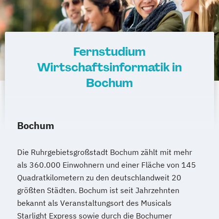
Wirtschafts­ingenieur­wesen Mechatronik
Wirtschafts­ingenieur­wesen Medizintechnik
Wirtschafts­ingenieur­wesen
Fernstudium
Verfahrenstechnik
Wirtschaftsinformatik in
Zukunftsmanagement
Bochum
Bochum
Die Ruhrgebietsgroßstadt Bochum zählt mit mehr
als 360.000 Einwohnern und einer Fläche von 145
Quadratkilometern zu den deutschlandweit 20
größten Städten. Bochum ist seit Jahrzehnten
bekannt als Veranstaltungsort des Musicals
Starlight Express sowie durch die Bochumer