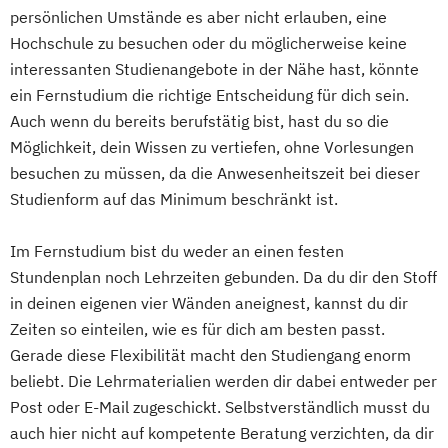
Stelle an der FernUniversität („externe
Energiewirtschaft und -management
persönlichen Umstände es aber nicht erlauben, eine
Promotion“).
Engineering Management
Hochschule zu besuchen oder du möglicherweise keine
Geschichte Europas – Epochen
Fahrzeugtechnik
Game Design
interessanten Studienangebote in der Nähe hast, könnte
Umbrüche
Verflechtungen
Game Development
ein Fernstudium die richtige Entscheidung für dich sein.
Grundlagen Kulturwissenschaftliche
Gestaltung interaktiver Systeme
Auch wenn du bereits berufstätig bist, hast du so die
Literaturwissenschaft
Möglichkeit, dein Wissen zu vertiefen, ohne Vorlesungen
Grundlagen des Software Engineering
Informatik
Kulturwissenschaft
besuchen zu müssen, da die Anwesenheitszeit bei dieser
IT-Sicherheit
Industriedesign
Mathematik
Studienform auf das Minimum beschränkt ist.
Informatik
Ingenieurpsychologie
Mathematisch-technische
Innovations- und Technologiemanagement
Im Fernstudium bist du weder an einen festen
Softwareentwicklung
Stundenplan noch Lehrzeiten gebunden. Da du dir den Stoff
Mathematische und informatische
KI und maschinelles Lernen
in deinen eigenen vier Wänden aneignest, kannst du dir
Grundlagen
Kommunikationsdesign
Zeiten so einteilen, wie es für dich am besten passt.
Neuere deutsche Literatur im
Kunststofftechnik
Gerade diese Flexibilität macht den Studiengang enorm
medienkulturellen Kontext
Lebensmittelverfahrenstechnik
beliebt. Die Lehrmaterialien werden dir dabei entweder per
Philosophie im europäischen Kontext
Leit- und Sicherungstechnik
Post oder E-Mail zugeschickt. Selbstverständlich musst du
Philosophie – Philosophie im europäischen
Maschinenbau
Materials Science
auch hier nicht auf kompetente Beratung verzichten, da dir