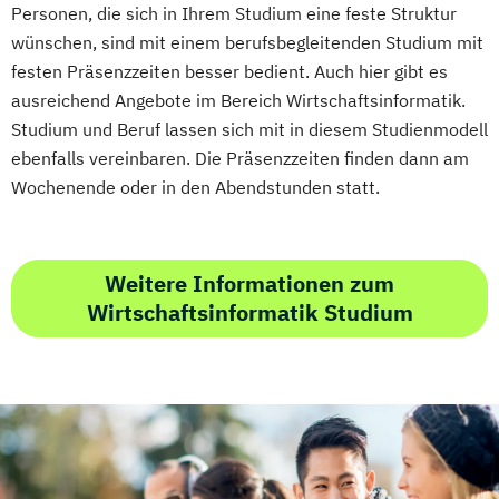
im Bachelor Wirtschaftswissenschaft
Energien
Personen, die sich in Ihrem Studium eine feste Struktur
im Master Rechtswissenschaft
Wirtschaftsingenieurwesen Maschinenbau
wünschen, sind mit einem berufsbegleitenden Studium mit
im Master Wirtschaftswissenschaft
festen Präsenzzeiten besser bedient. Auch hier gibt es
Wirtschaftsingenieurwesen für Ingenieure
im Studiengang Rechtswissenschaft (Erste
ausreichend Angebote im Bereich Wirtschaftsinformatik.
Wirtschaftsingenieurwesen für
juristische Prüfung)
Studium und Beruf lassen sich mit in diesem Studienmodell
Wirtschaftswissenschaftler
ebenfalls vereinbaren. Die Präsenzzeiten finden dann am
Wirtschaftsingenieurwesen – Digitale
Wochenende oder in den Abendstunden statt.
Produktion
Wirtschafts­ingenieur­wesen
Fahrzeugtechnik
Weitere Informationen zum
Wirtschafts­ingenieur­wesen Informatik
Wirtschaftsinformatik Studium
Wirtschafts­ingenieur­wesen
Kunststofftechnik
Wirtschafts­ingenieur­wesen Künstliche
Intelligenz
Wirtschafts­ingenieur­wesen Lebensmittel
Wirtschafts­ingenieur­wesen Logistik