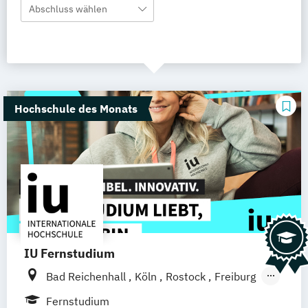
Abschluss wählen
Hochschule des Monats
IU Fernstudium
Bad Reichenhall
Köln
Rostock
Freiburg
Kiel
Frankfurt am Main
Stuttgart
Fernstudium