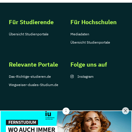
Für Studierende
Für Hochschulen
Übersicht Studienportale
Mediadaten
Übersicht Studienportale
Relevante Portale
Folge uns auf
Das-Richtige-studieren.de
Instagram
Wegweiser-duales-Studium.de
© Copyright 2026, TarGroup Media GmbH
Impressum
Über
Datenschutzerklärung
Nutzungsbedingungen
Barrier