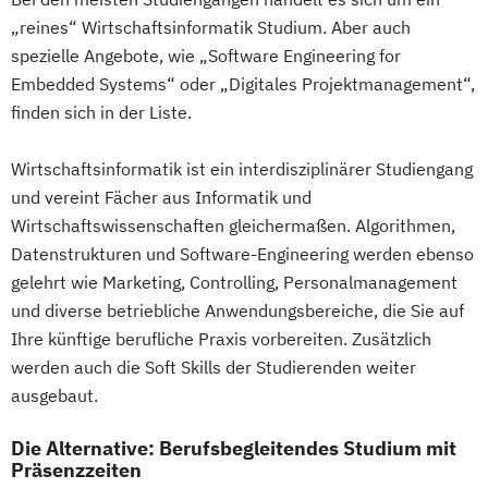
Wirtschaftspsychologie
Prozesssimulation in der
„reines“ Wirtschaftsinformatik Studium. Aber auch
Wirtschaftswissenschaft
Verfahrenstechnik
spezielle Angebote, wie „Software Engineering for
Wirtschaftswissenschaft Studienrichtung
Qualitätsmanagement
Embedded Systems“ oder „Digitales Projektmanagement“,
Digitalisierungsmanagement
Regenerative Energietechnik
finden sich in der Liste.
Wirtschaftswissenschaft Studienrichtung
Technikfolgen­abschätzung
Finanzwirtschaft und Bewertung
Technische Betriebswirtschaft
Wirtschaftsinformatik ist ein interdisziplinärer Studiengang
Wirtschaftswissenschaft Studienrichtung
Technische Informatik
und vereint Fächer aus Informatik und
Rechnungslegung
Technologiemanagement
Wirtschaftswissenschaften gleichermaßen. Algorithmen,
Steuern und Wirtschaftsprüfung
Vorkurs Mathematik
Datenstrukturen und Software-Engineering werden ebenso
Wirtschaftswissenschaft Studienrichtung
gelehrt wie Marketing, Controlling, Personalmanagement
Wasserstofftechnologien
Risikomanagement
und diverse betriebliche Anwendungsbereiche, die Sie auf
Wirtschaftsinformatik
Wirtschaftswissenschaft Studienrichtung
Ihre künftige berufliche Praxis vorbereiten. Zusätzlich
Wirtschaftsingenieurwesen
werden auch die Soft Skills der Studierenden weiter
Unternehmenssteuerung
Wirtschaftsingenieurwesen
ausgebaut.
Wirtschaftswissenschaft für Ingenieur/-
Baumanagement
innen und Naturwissenschaftler/innen
Wirtschaftsingenieurwesen Elektrotechnik
Die Alternative: Berufsbegleitendes Studium mit
im Bachelor Rechtswissenschaft
Wirtschaftsingenieurwesen Erneuerbare
Präsenzzeiten