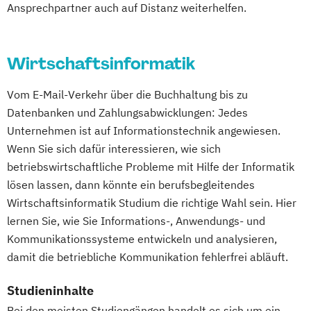
Kontext
Mathematik für Studierende
Ansprechpartner auch auf Distanz weiterhelfen.
Politikwissenschaft – Regieren und
ingenieurwissenschaftlicher Fächer
Partizipation
Mathematik für Studierende
Politikwissenschaft
Wirtschaftsinformatik
wirtschaftswissenschaftlicher Fächer
Verwaltungswissenschaft
Soziologie
Mechatronik
Mediengestaltung
Vom E-Mail-Verkehr über die Buchhaltung bis zu
Praktische Informatik
Psychologie
Medizinische Informatik
Medizintechnik
Datenbanken und Zahlungsabwicklungen: Jedes
Psychologie: Entwicklung und Bildung
Mensch-Computer-Interaktion
Unternehmen ist auf Informationstechnik angewiesen.
Psychologie: Entwicklung und Gesundheit
Nachhaltiges Design
Wenn Sie sich dafür interessieren, wie sich
Psychologie: Soziale Prozesse und
Nachhaltigkeitsmanagement
betriebswirtschaftliche Probleme mit Hilfe der Informatik
Arbeitswelt
Nachhaltigkeitstechnologien und -
lösen lassen, dann könnte ein berufsbegleitendes
Psychologie: Soziale Prozesse
management
Wirtschaftsinformatik Studium die richtige Wahl sein. Hier
Diversität und Intervention
Nationale und internationale Zertifizierung
lernen Sie, wie Sie Informations-, Anwendungs- und
Rechtswissenschaft
Kommunikationssysteme entwickeln und analysieren,
und Produktkennzeichnung
Soziologie – Zugänge zur
damit die betriebliche Kommunikation fehlerfrei abläuft.
New Venture Management
Gegenwartsgesellschaft
Patentmanagement
Studieninhalte
Volkswirtschaft
Wirtschaftsinformatik
Professional Software Engineering
Bei den meisten Studiengängen handelt es sich um ein