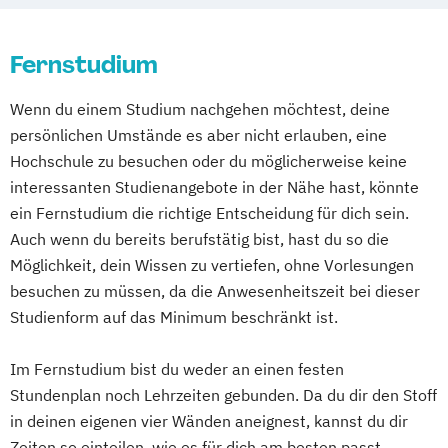
Business Administration für Betriebswirte
Inklusion im Kontext von Qualität und
Forschungs- und Innovationsmanagement
Schule
Fernstudium
Gesundheits- und Sozialmanagement
Inklusion und Schule
Gesundheits- und Sozialwirtschaft
Wenn du einem Studium nachgehen möchtest, deine
Konventionelle und Regenerative
Hochleistungswerkstoffe: Glas und
persönlichen Umstände es aber nicht erlauben, eine
Energieerzeugung
Keramik
Hochschule zu besuchen oder du möglicherweise keine
Master of Business Administration
Human Resource Management
interessanten Studienangebote in der Nähe hast, könnte
Organisationales Lernen
Kinder- und Jugendhilfe
ein Fernstudium die richtige Entscheidung für dich sein.
Organisationsgestaltung
Kindheits- und Sozialwissenschaften
Auch wenn du bereits berufstätig bist, hast du so die
Personal und Organisation
Leadership
Logistikmanagement
Möglichkeit, dein Wissen zu vertiefen, ohne Vorlesungen
Personalführung und -entwicklung
Marketingmanagement
Maschinenbau
besuchen zu müssen, da die Anwesenheitszeit bei dieser
Psychologische Diagnostik
Mechatronik
Produktionsmanagement
Studienform auf das Minimum beschränkt ist.
Evaluation und Beratung
Pädagogik der Frühen Kindheit
Im Fernstudium bist du weder an einen festen
Robotik und Künstliche Intelligenz
Stundenplan noch Lehrzeiten gebunden. Da du dir den Stoff
Software Engineering
in deinen eigenen vier Wänden aneignest, kannst du dir
Soziale Arbeit (BASA-online)
Zeiten so einteilen, wie es für dich am besten passt.