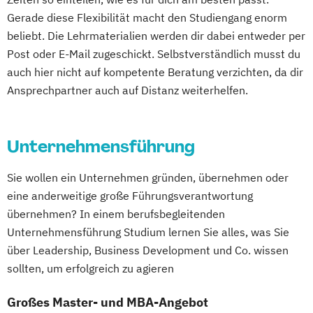
Soziale Arbeit (MAPS)
Gerade diese Flexibilität macht den Studiengang enorm
Soziale Arbeit (SA-P)
Sportmanagement
beliebt. Die Lehrmaterialien werden dir dabei entweder per
Unternehmensführung/
Post oder E-Mail zugeschickt. Selbstverständlich musst du
Finanzmanagement
auch hier nicht auf kompetente Beratung verzichten, da dir
Wirtschaftsmathematik
Ansprechpartner auch auf Distanz weiterhelfen.
Unternehmensführung
Sie wollen ein Unternehmen gründen, übernehmen oder
eine anderweitige große Führungsverantwortung
übernehmen? In einem berufsbegleitenden
Unternehmensführung Studium lernen Sie alles, was Sie
über Leadership, Business Development und Co. wissen
sollten, um erfolgreich zu agieren
Großes Master- und MBA-Angebot