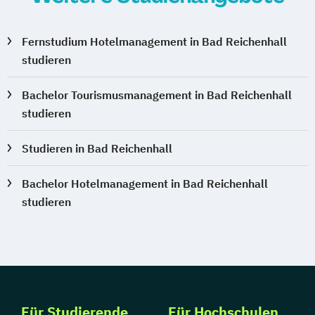
Leitungshandeln in der Pädagogik
Logistikmanagement
Logopädie
Management (DE/EN)
Marketing
Fernstudium Hotelmanagement in Bad Reichenhall
studieren
Marketing und digitale Medien
Marketingmanagement
Maschinenbau
Bachelor Tourismusmanagement in Bad Reichenhall
Master of Business Administration (DE/EN)
studieren
Mechatronik
Mediendesign
Studieren in Bad Reichenhall
Medieninformatik
Medienmanagement
Medizinische Informatik
Medizintechnik
Bachelor Hotelmanagement in Bad Reichenhall
Modemanagement
studieren
Nachhaltiges Management
New Work
Online Marketing
Online Marketing (DE/EN)
Personalentwicklung
Personalmanagement
Für Studierende
Für Hochschulen