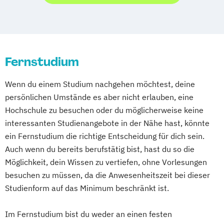
Betriebswirtschaftslehre – Office
Management
Business Administration (DE/EN)
Business Intelligence
Business Intelligence (DE/EN)
Fernstudium
Cloud Computing
Coaching
Wenn du einem Studium nachgehen möchtest, deine
Coaching und Supervision
persönlichen Umstände es aber nicht erlauben, eine
Computer Science (DE/EN)
Controlling
Hochschule zu besuchen oder du möglicherweise keine
Customer Centricity
interessanten Studienangebote in der Nähe hast, könnte
Cyber Security (DE/EN)
ein Fernstudium die richtige Entscheidung für dich sein.
Data Management (DE/EN)
Auch wenn du bereits berufstätig bist, hast du so die
DevOps und Cloud Computing (DE/EN)
Möglichkeit, dein Wissen zu vertiefen, ohne Vorlesungen
Digital Business (DE/EN)
besuchen zu müssen, da die Anwesenheitszeit bei dieser
Digital Business Management
Studienform auf das Minimum beschränkt ist.
Digital Entrepreneurship
Digital Health
Digital Innovation and Intrapreneurship
Im Fernstudium bist du weder an einen festen