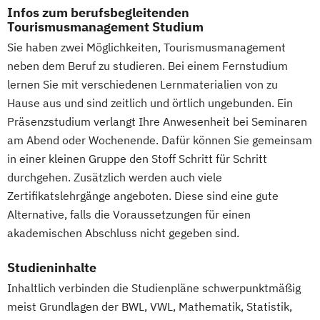
Finanzmanagement für Bankkaufleute
Infos zum berufsbegleitenden
Fintech
Fitnessökonomie
Game Design
Tourismusmanagement Studium
Gartenbau
General Management
Sie haben zwei Möglichkeiten, Tourismusmanagement
Gerontologie
neben dem Beruf zu studieren. Bei einem Fernstudium
Gesundheits- und Pflegepädagogik
lernen Sie mit verschiedenen Lernmaterialien von zu
Gesundheitsmanagement
Hause aus und sind zeitlich und örtlich ungebunden. Ein
Gesundheitspsychologie
Präsenzstudium verlangt Ihre Anwesenheit bei Seminaren
am Abend oder Wochenende. Dafür können Sie gemeinsam
Gesundheitspädagogik
in einer kleinen Gruppe den Stoff Schritt für Schritt
Gesundheitsökonomie
Growth Hacking
durchgehen. Zusätzlich werden auch viele
Growth Hacking (DE/EN)
Zertifikatslehrgänge angeboten. Diese sind eine gute
Growth Hacking for Entrepreneurs (DE/EN)
Alternative, falls die Voraussetzungen für einen
Heilpädagogik
akademischen Abschluss nicht gegeben sind.
Heilpädagogik und Inklusion
Heilpädagogik/Inklusionspädagogik
Studieninhalte
Hotelmanagement (DE/EN)
Inhaltlich verbinden die Studienpläne schwerpunktmäßig
IT-Management
Immobilienmanagement
meist Grundlagen der BWL, VWL, Mathematik, Statistik,