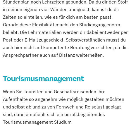
(DE/EN)
Stundenplan noch Lehrzeiten gebunden. Da du dir den Stoff
Digital Product Management
in deinen eigenen vier Wänden aneignest, kannst du dir
Digital Transformation Management -
Zeiten so einteilen, wie es für dich am besten passt.
Gerade diese Flexibilität macht den Studiengang enorm
Gesundheitswesen
beliebt. Die Lehrmaterialien werden dir dabei entweder per
Digitale Betriebswirtschaftslehre
Post oder E-Mail zugeschickt. Selbstverständlich musst du
Digitale Transformation
Diätetik
auch hier nicht auf kompetente Beratung verzichten, da dir
E-Beratung in der Pädagogik
Ansprechpartner auch auf Distanz weiterhelfen.
E-Commerce
Elektrotechnik
Engineering (DE/EN)
Engineering Management (DE/EN)
Tourismusmanagement
Entrepreneurship (DE/EN)
Ergotherapie
Ernährungswissenschaften
Wenn Sie Touristen und Geschäftsreisenden ihre
Eventmanagement
Facility Management
Aufenthalte so angenehm wie möglich gestalten möchten
und selbst ab und zu von Fernweh und Reiselust geplagt
Finance
sind, dann empfiehlt sich ein berufsbegleitendes
Accounting und Taxation (DE/EN)
Tourismusmanagement Studium
Finanzmanagement