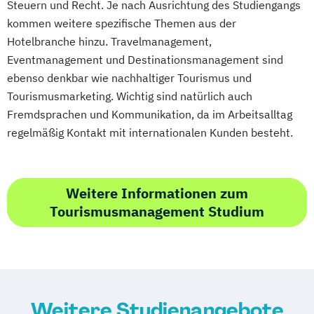
Immobilienmanagement für
Steuern und Recht. Je nach Ausrichtung des Studiengangs
Immobilienkaufleute
kommen weitere spezifische Themen aus der
Immobilienwirtschaft
Informatik
Hotelbranche hinzu. Travelmanagement,
Eventmanagement und Destinationsmanagement sind
Information Technology Management
ebenso denkbar wie nachhaltiger Tourismus und
(DE/EN)
Tourismusmarketing. Wichtig sind natürlich auch
Innovation and Entrepreneurship (DE/EN)
Fremdsprachen und Kommunikation, da im Arbeitsalltag
International Healthcare Management
regelmäßig Kontakt mit internationalen Kunden besteht.
(DE/EN)
International Management (DE/EN)
Internationales Marketing
Weitere Informationen zum
Journalismus und digitale Kommunikation
Tourismusmanagement Studium
Kindheitspädagogik
Kindheitspädagogik für Erzieher:innen
Kommunikationsdesign
Kommunikationspsychologie
Kultur- und Medienpädagogik
Weitere Studienangebote