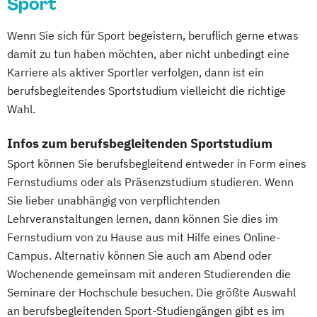
Sport
Tourism Consulting
Management
Tourismus Management
Pflege
Wenn Sie sich für Sport begeistern, beruflich gerne etwas
Tourismusökonom (FH)
Pharmamanagement und -technologie
damit zu tun haben möchten, aber nicht unbedingt eine
Trainingswissenschaft und Sporternährung
Praxis- und Versorgungsmanagement
Karriere als aktiver Sportler verfolgen, dann ist ein
Prozess- und Projektmanagement
berufsbegleitendes Sportstudium vielleicht die richtige
Veranstaltungsökonom (FH)
Psychologie
Pädagogik
Wahl.
Wirtschaftspsychologie
Sales Management & Strategy
Infos zum berufsbegleitenden Sportstudium
Soziale Arbeit
Sport können Sie berufsbegleitend entweder in Form eines
Soziale Arbeit im Online-Abendstudium
Fernstudiums oder als Präsenzstudium studieren. Wenn
Sozialmanagement
Sozialwissenschaften
Sie lieber unabhängig von verpflichtenden
Sustainability Management
Lehrveranstaltungen lernen, dann können Sie dies im
Therapiewissenschaften - Ergotherapie
Fernstudium von zu Hause aus mit Hilfe eines Online-
Therapiewissenschaften - Logopädie
Campus. Alternativ können Sie auch am Abend oder
Therapiewissenschaften - Physiotherapie
Wochenende gemeinsam mit anderen Studierenden die
UX & Service Design
UX-Design
Seminare der Hochschule besuchen. Die größte Auswahl
Wirtschaftsingenieurwesen
an berufsbegleitenden Sport-Studiengängen gibt es im