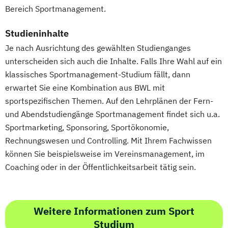
Wirtschaftsingenieurwesen und
Bereich Sportmanagement.
Maschinenbau
Studieninhalte
Wirtschaftspsychologie & Künstliche
Je nach Ausrichtung des gewählten Studienganges
Intelligenz
unterscheiden sich auch die Inhalte. Falls Ihre Wahl auf ein
Wirtschaftspsychologie & Leadership
klassisches Sportmanagement-Studium fällt, dann
Wirtschaftspsychologie (DE/EN))
erwartet Sie eine Kombination aus BWL mit
Wirtschaftspsychologie im Online-
sportspezifischen Themen. Auf den Lehrplänen der Fern-
Abendstudium
und Abendstudiengänge Sportmanagement findet sich u.a.
Wirtschaftsrecht
Sportmarketing, Sponsoring, Sportökonomie,
Wirtschaftswissenschaften
Rechnungswesen und Controlling. Mit Ihrem Fachwissen
können Sie beispielsweise im Vereinsmanagement, im
Coaching oder in der Öffentlichkeitsarbeit tätig sein.
Weitere Informationen zum Sport
Studium