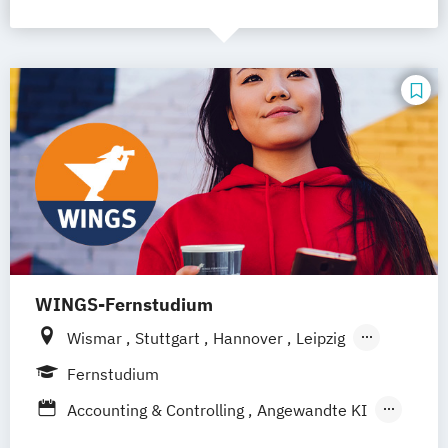
WINGS-Fernstudium
Wismar
Stuttgart
Hannover
Leipzig
Frankfurt am Main
Berlin
Hamburg
Fernstudium
Düsseldorf
München
Dortmund
Bonn
Accounting & Controlling
Angewandte KI
Nürnberg
Bautenschutz
Betriebswirtschaft