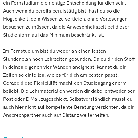
Master of Business Administration (MBA)
ein Fernstudium die richtige Entscheidung für dich sein.
Integrative Lerntherapie
Master’s Program in Exercise Science &
Auch wenn du bereits berufstätig bist, hast du so die
Kommunikation und Content Creation
Sports Nutrion (EN)
Möglichkeit, dein Wissen zu vertiefen, ohne Vorlesungen
Kommunikation und Medienmanagement
Online-Marketing & Marketingmanagement
besuchen zu müssen, da die Anwesenheitszeit bei dieser
Kommunikationsdesign
Studienform auf das Minimum beschränkt ist.
Lebensmittelmanagement und -
Online-Marketing & Marketingmanagement
technologie
Im Fernstudium bist du weder an einen festen
(dual)
Lernpsychologie und integrative
Stundenplan noch Lehrzeiten gebunden. Da du dir den Stoff
Personalmanagement
Lerntherapie
in deinen eigenen vier Wänden aneignest, kannst du dir
Prävention & Gesundheitsförderung
Management
Zeiten so einteilen, wie es für dich am besten passt.
Prävention
Management im Gesundheitswesen
Gerade diese Flexibilität macht den Studiengang enorm
Sporttherapie und
Medien- und Kommunikationsmanagement
beliebt. Die Lehrmaterialien werden dir dabei entweder per
Gesundheitsmanagement
Post oder E-Mail zugeschickt. Selbstverständlich musst du
Public Relations Hochschulzertifikat
Mediendesign
auch hier nicht auf kompetente Beratung verzichten, da dir
Revenue Management
Ansprechpartner auch auf Distanz weiterhelfen.
Nachhaltigkeitsmanagement
Sportbusiness Management
Online Marketing
Sportvermarktung
Sportökonom (FH)
Personalpsychologie und Human Resource