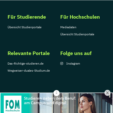
Für Studierende
Für Hochschulen
Übersicht Studienportale
Mediadaten
Übersicht Studienportale
Relevante Portale
Folge uns auf
Das-Richtige-studieren.de
Instagram
Wegweiser-duales-Studium.de
© Copyright 2026, TarGroup Media GmbH
Impressum
Über
Datenschutzerklärung
Nutzungsbedingungen
Barrier