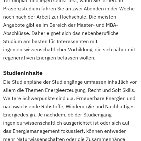
Terminplan und legen selbst fest, wann Sie lernen. Im
Mathematik für Studierende
Präsenzstudium fahren Sie an zwei Abenden in der Woche
wirtschaftswissenschaftlicher Fächer
noch nach der Arbeit zur Hochschule. Die meisten
Mechatronik
Mediengestaltung
Angebote gibt es im Bereich der Master- und MBA-
Medizinische Informatik
Medizintechnik
Abschlüsse. Daher eignet sich das nebenberufliche
Mensch-Computer-Interaktion
Studium am besten für Interessenten mit
Nachhaltiges Design
ingenieurwissenschaftlicher Vorbildung, die sich näher mit
Nachhaltigkeitsmanagement
regenerativen Energien befassen wollen.
Nachhaltigkeitstechnologien und -
management
Studieninhalte
Nationale und internationale Zertifizierung
Die Studienpläne der Studiengänge umfassen inhaltlich vor
und Produktkennzeichnung
allem die Themen Energieerzeugung, Recht und Soft Skills.
New Venture Management
Weitere Schwerpunkte sind u.a. Erneuerbare Energien und
Patentmanagement
nachwachsende Rohstoffe, Windenergie und Nachhaltiges
Energiedesign. Je nachdem, ob der Studiengang
Professional Software Engineering
ingenieurwissenschaftlich ausgerichtet ist oder sich auf
Prozesssimulation in der
das Energiemanagement fokussiert, können entweder
Verfahrenstechnik
mehr Naturwissenschaften oder die Zusammenhänge