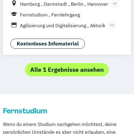
Hamburg
Darmstadt
Berlin
Hannover
Bonn
Nürnberg
München
Stuttgart
Fernstudium
Fernlehrgang
Göttingen
Leipzig
Freiburg
Wien
Agilisierung und Digitalisierung
Aktorik
Zürich
Rostock
Dortmund
Angewandte Informatik
Angewandte Mathematik
Kostenloses Infomaterial
Animation Design
App-Entwicklung
Bauingenieurwesen
Betriebswirtschaftslehre
Alle 1 Ergebnisse ansehen
Betriebswirtschaftslehre und
Wirtschaftspsychologie
Big Data and Data Science
Chemische Verfahrenstechnik
Fernstudium
Computational Chemistry
Digital Transformation and Organizational
Wenn du einem Studium nachgehen möchtest, deine
Development
persönlichen Umstände es aber nicht erlauben, eine