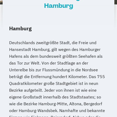
Wirtschaftsingenieurwesen für Ingenieure
Hamburg
Wirtschaftsingenieurwesen für
Wirtschaftswissenschaftler
Wirtschaftsingenieurwesen – Digitale
Hamburg
Produktion
Wirtschafts­ingenieur­wesen
Deutschlands zweitgrößte Stadt, die Freie und
Fahrzeugtechnik
Hansestadt Hamburg, gilt wegen des Hamburger
Wirtschafts­ingenieur­wesen Informatik
Hafens als dem bundesweit größten Seehafen als
Wirtschafts­ingenieur­wesen
das Tor zur Welt. Von der Stadtlage an der
Kunststofftechnik
Unterelbe bis zur Flussmündung in die Nordsee
Wirtschafts­ingenieur­wesen Künstliche
beträgt die Entfernung hundert Kilometer. Das 755
Intelligenz
Quadratkilometer große Stadtgebiet ist in neun
Wirtschafts­ingenieur­wesen Lebensmittel
Bezirke aufgeteilt. Jeder von ihnen ist wie eine
Wirtschafts­ingenieur­wesen Logistik
eigene Großstadt innerhalb des Stadtstaates; so
Wirtschafts­ingenieur­wesen Mechatronik
wie die Bezirke Hamburg-Mitte, Altona, Bergedorf
Wirtschafts­ingenieur­wesen Medizintechnik
oder Hamburg-Wandsbek. Namhafte und bekannte