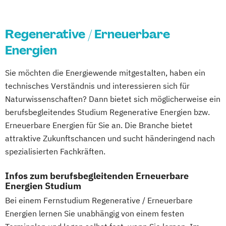
Fahrzeugtechnik
Game Design
Game Development
Gestaltung interaktiver Systeme
Regenerative / Erneuerbare
Grundlagen des Software Engineering
Energien
IT-Sicherheit
Industriedesign
Informatik
Ingenieurpsychologie
Sie möchten die Energiewende mitgestalten, haben ein
Innovations- und Technologiemanagement
technisches Verständnis und interessieren sich für
Naturwissenschaften? Dann bietet sich möglicherweise ein
berufsbegleitendes Studium Regenerative Energien bzw.
KI und maschinelles Lernen
Erneuerbare Energien für Sie an. Die Branche bietet
Kommunikationsdesign
attraktive Zukunftschancen und sucht händeringend nach
Kunststofftechnik
spezialisierten Fachkräften.
Lebensmittelverfahrenstechnik
Leit- und Sicherungstechnik
Infos zum berufsbegleitenden Erneuerbare
Maschinenbau
Materials Science
Energien Studium
Mathematik für Studierende
Bei einem Fernstudium Regenerative / Erneuerbare
ingenieurwissenschaftlicher Fächer
Energien lernen Sie unabhängig von einem festen