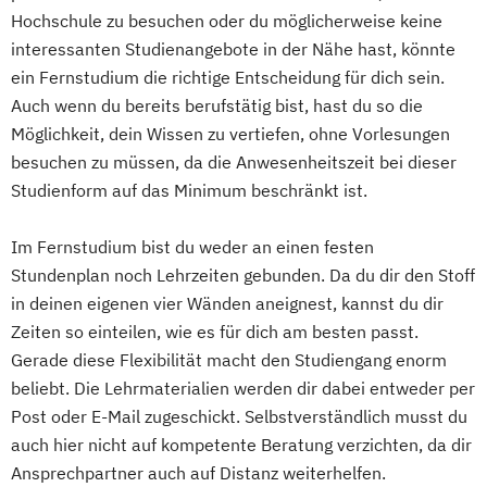
Digitale Medien
Hochschule zu besuchen oder du möglicherweise keine
Digitale Transformation kompakt
interessanten Studienangebote in der Nähe hast, könnte
Digitales Energiemanagement und
ein Fernstudium die richtige Entscheidung für dich sein.
Energiesysteme
Auch wenn du bereits berufstätig bist, hast du so die
Digitalisierung und Transformation
Möglichkeit, dein Wissen zu vertiefen, ohne Vorlesungen
Einführung in die Elektrotechnik
besuchen zu müssen, da die Anwesenheitszeit bei dieser
Einführung in die IT-Sicherheit
Studienform auf das Minimum beschränkt ist.
Elektrische und hybride Antriebe
Elektro- und Informationstechnik
Im Fernstudium bist du weder an einen festen
Stundenplan noch Lehrzeiten gebunden. Da du dir den Stoff
Elektrotechnik
in deinen eigenen vier Wänden aneignest, kannst du dir
Energieerzeugung aus Biomasse
Zeiten so einteilen, wie es für dich am besten passt.
Energieingenieurwesen
Gerade diese Flexibilität macht den Studiengang enorm
Energiespeichertechnik
beliebt. Die Lehrmaterialien werden dir dabei entweder per
Energieverfahrenstechnik
Post oder E-Mail zugeschickt. Selbstverständlich musst du
Energiewirtschaft und -management
auch hier nicht auf kompetente Beratung verzichten, da dir
Engineering Management
Ansprechpartner auch auf Distanz weiterhelfen.