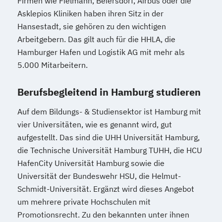
Firmen wie Fielmann, Beiersdorf, Airbus oder die
Asklepios Kliniken haben ihren Sitz in der
Wirtschafts­ingenieur­wesen
Hansestadt, sie gehören zu den wichtigen
Verfahrenstechnik
Arbeitgebern. Das gilt auch für die HHLA, die
Zukunftsmanagement
Hamburger Hafen und Logistik AG mit mehr als
5.000 Mitarbeitern.
Berufsbegleitend in Hamburg studieren
Auf dem Bildungs- & Studiensektor ist Hamburg mit
vier Universitäten, wie es genannt wird, gut
aufgestellt. Das sind die UHH Universität Hamburg,
die Technische Universität Hamburg TUHH, die HCU
HafenCity Universität Hamburg sowie die
Universität der Bundeswehr HSU, die Helmut-
Schmidt-Universität. Ergänzt wird dieses Angebot
um mehrere private Hochschulen mit
Promotionsrecht. Zu den bekannten unter ihnen