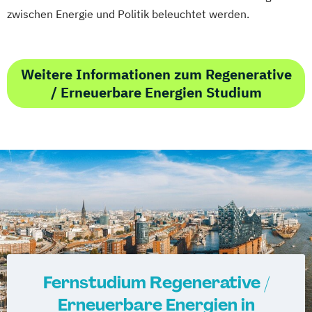
Qualitätsmanagement
zwischen Energie und Politik beleuchtet werden.
Regenerative Energietechnik
Technikfolgen­abschätzung
Technische Betriebswirtschaft
Weitere Informationen zum Regenerative
Technische Informatik
/ Erneuerbare Energien Studium
Technologiemanagement
Vorkurs Mathematik
Wasserstofftechnologien
Wirtschaftsinformatik
Wirtschaftsingenieurwesen
Wirtschaftsingenieurwesen
Baumanagement
Wirtschaftsingenieurwesen Elektrotechnik
Wirtschaftsingenieurwesen Erneuerbare
Energien
Fernstudium Regenerative /
Wirtschaftsingenieurwesen Maschinenbau
Erneuerbare Energien in