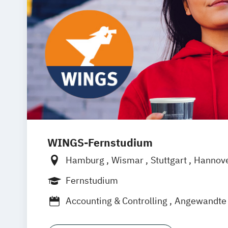
WINGS-Fernstudium
Hamburg
Wismar
Stuttgart
Hannov
Frankfurt am Main
Berlin
Düsseldorf
Fernstudium
Dortmund
Bonn
Nürnberg
Accounting & Controlling
Angewandte 
Bautenschutz
Betriebswirtschaft