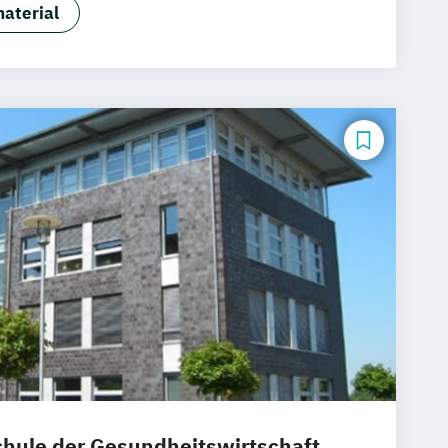
aterial
ormatik mit Schwerpunkt
rmatik
chologie mit Schwerpunkt
ogie
chologie mit Schwerpunkt
chologie
hologie mit Schwerpunkt Kinder- und
gie
hologie mit Schwerpunkt Klinische
d Beratung
chologie mit Schwerpunkt
ie
eratung & Coaching
Gesundheitsmanagement
aft
ule der Gesundheitswirtschaft