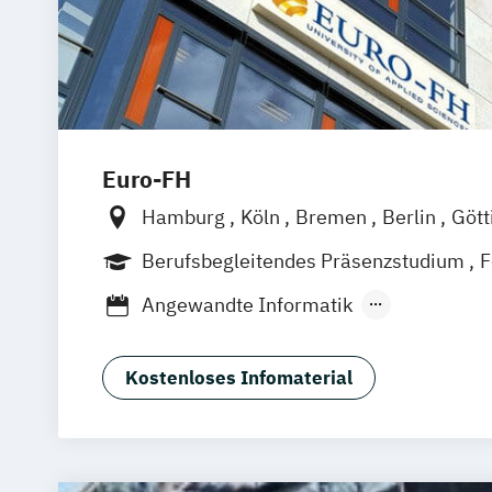
Euro-FH
Hamburg
Köln
Bremen
Berlin
Gött
Frankfurt am Main
Leipzig
München
Berufsbegleitendes Präsenzstudium
F
Stuttgart
Fernlehrgang
Angewandte Informatik
Angewandte Sozialwissenschaften
Ar
BWL & Tourismusmanagement
Kostenloses Infomaterial
Betriebliches Bildungs- und Kompet
Betriebliches Informations- und Wis
Betriebswirtschaft & Management
Betriebswirtschaft & Wirtschaftspsych