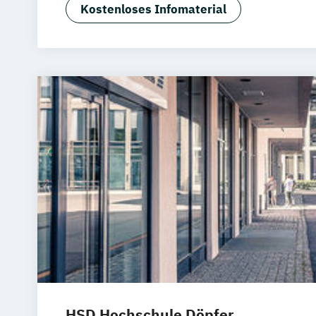
Business Consulting
Digital Business
Kostenloses Infomaterial
Digital Commerce
Marketing & Psych
Digitale Öffentliche Verwaltung
Energietechnik und Management
Facility Management
General Manag
Gesundheitsmanagement
Human Resource Management
IT Sicherheit und Forensik
IT-Forensi
IT-Management & Consulting
Immobilienmanagement
Informationstechnik & Management
Integrative StadtLand-Entwicklung
Le
Lighting Design (EN)
Management
Digitalisierung und Nachhaltigkeit
Mar
Medizintechnik & Management
Perso
Projektmanagement & Prozessmanag
HSD Hochschule Döpfer