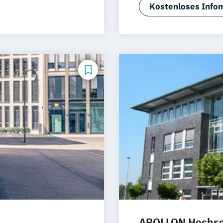
Intelligenz
Kostenloses Infom
ology
Angewandte Inf
Wirtschaftsinfo
Angewandte Psy
ement
Gerontopsychol
Angewandte Psy
Gesundheitspsy
k
Angewandte Psyc
Jugendpsycholo
Angewandte Psyc
Psychologie un
gal Tech
Angewandte Psy
Sportpsycholog
keting
Arbeitsrecht
B
nalmanagement
Betriebliches 
ement
Betriebswirtsch
APOLLON Hochsch