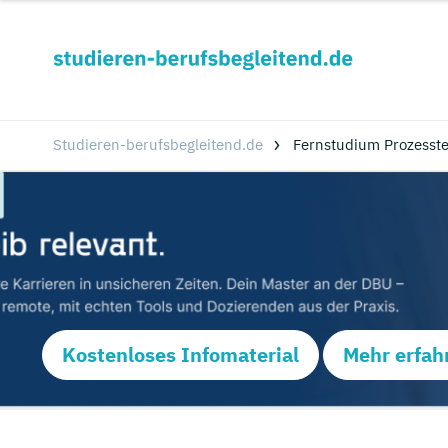
Studieren-berufsbegleitend.de
Fernstudium Prozesste
Kostenloses Infomaterial
Mehr erfah