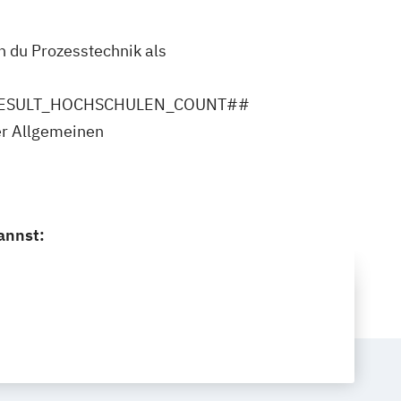
du Prozesstechnik als
ler ##RESULT_HOCHSCHULEN_COUNT##
er Allgemeinen
annst: