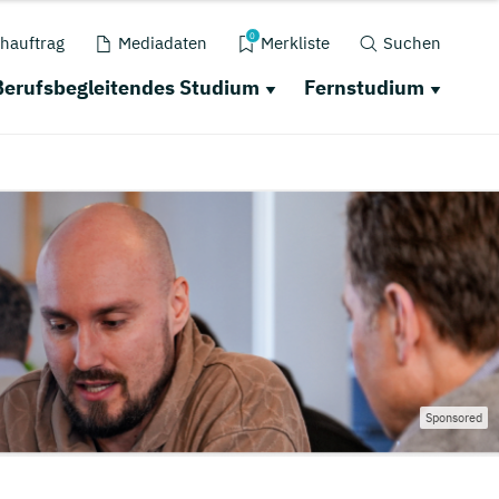
0
hauftrag
Mediadaten
Merkliste
Suchen
Berufsbegleitendes Studium
Fernstudium
Sponsored