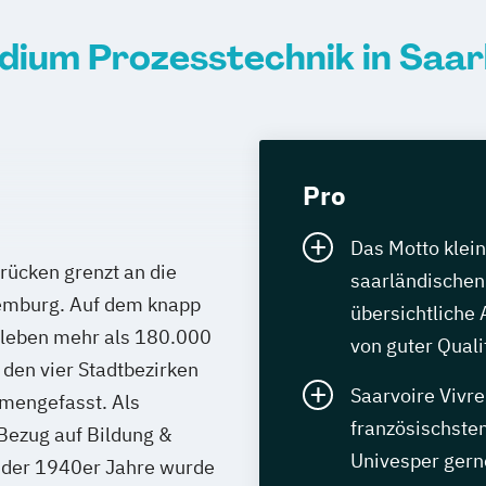
dium Prozesstechnik in Saa
Pro
Das Motto klein
rücken grenzt an die
saarländischen
emburg. Auf dem knapp
übersichtliche 
 leben mehr als 180.000
von guter Quali
 den vier Stadtbezirken
Saarvoire Vivre
mengefasst. Als
französischsten
Bezug auf Bildung &
Univesper gern
 der 1940er Jahre wurde