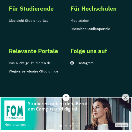
Für Studierende
Für Hochschulen
Übersicht Studienportale
Mediadaten
Übersicht Studienportale
Relevante Portale
Folge uns auf
Das-Richtige-studieren.de
Instagram
Wegweiser-duales-Studium.de
© Copyright 2026, TarGroup Media GmbH
Impressum
Über
Datenschutzerklärung
Nutzungsbedingungen
Barrier
Mehr anzeigen
Sponsored
uns