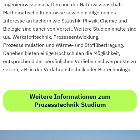
Ingenieurwissenschaften und der Naturwissenschaft.
Technische Informatik
Mathematische Kenntnisse sowie ein allgemeines
Technologiemanagement
Interesse an Fächern wie Statistik, Physik, Chemie und
Vorkurs Mathematik
Biologie sind daher von Vorteil. Weitere Studieninhalte sind
Wasserstofftechnologien
u.a. Werkstofftechnik, Prozessentwicklung,
Wirtschaftsinformatik
Prozesssimulation und Wärme- und Stoffübertragung.
Wirtschaftsingenieurwesen
Daneben bieten einige Hochschulen die Möglichkeit,
Wirtschaftsingenieurwesen
entsprechend der persönlichen Vorlieben Schwerpunkte zu
Baumanagement
setzen, z.B. in der Verfahrenstechnik oder Biotechnologie.
Wirtschaftsingenieurwesen Elektrotechnik
Wirtschaftsingenieurwesen Erneuerbare
Energien
Weitere Informationen zum
Wirtschaftsingenieurwesen Maschinenbau
Prozesstechnik Studium
Wirtschaftsingenieurwesen für Ingenieure
Wirtschaftsingenieurwesen für
Wirtschaftswissenschaftler
Wirtschaftsingenieurwesen – Digitale