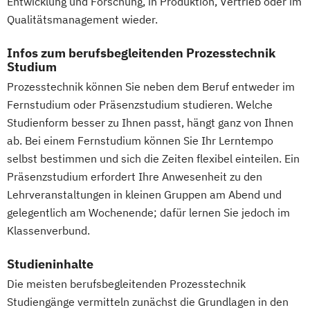
Entwicklung und Forschung, in Produktion, Vertrieb oder im
Mensch-Computer-Interaktion
Wirtschaftsingenieurwesen mit
Qualitätsmanagement wieder.
Nachhaltiges Design
Schwerpunkt Nachhaltigkeit
Nachhaltigkeitsmanagement
Infos zum berufsbegleitenden Prozesstechnik
Wirtschaftspsychologie
Studium
Nachhaltigkeitstechnologien und -
Wirtschaftspsychologie mit Schwerpunkt
Prozesstechnik können Sie neben dem Beruf entweder im
management
Digitalisierung
Fernstudium oder Präsenzstudium studieren. Welche
Nationale und internationale Zertifizierung
Wirtschaftsrecht
Studienform besser zu Ihnen passt, hängt ganz von Ihnen
und Produktkennzeichnung
Wirtschaftsrecht mit internationalen
ab. Bei einem Fernstudium können Sie Ihr Lerntempo
New Venture Management
Aspekten
selbst bestimmen und sich die Zeiten flexibel einteilen. Ein
Patentmanagement
Präsenzstudium erfordert Ihre Anwesenheit zu den
Professional Software Engineering
Lehrveranstaltungen in kleinen Gruppen am Abend und
Prozesssimulation in der
gelegentlich am Wochenende; dafür lernen Sie jedoch im
Verfahrenstechnik
Klassenverbund.
Qualitätsmanagement
Studieninhalte
Regenerative Energietechnik
Technikfolgen­abschätzung
Die meisten berufsbegleitenden Prozesstechnik
Studiengänge vermitteln zunächst die Grundlagen in den
Technische Betriebswirtschaft