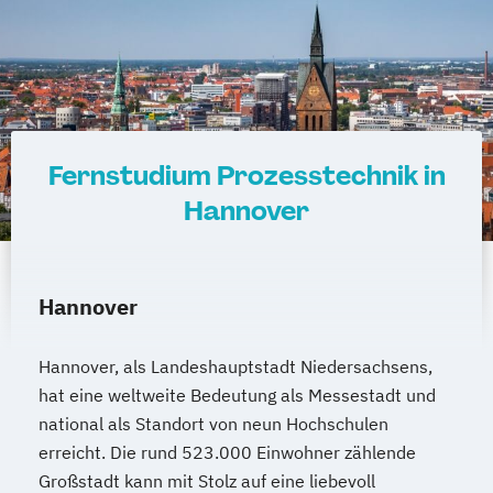
Produktion
Wirtschafts­ingenieur­wesen
Fahrzeugtechnik
Wirtschafts­ingenieur­wesen Informatik
Wirtschafts­ingenieur­wesen
Fernstudium Prozesstechnik in
Kunststofftechnik
Wirtschafts­ingenieur­wesen Künstliche
Hannover
Intelligenz
Wirtschafts­ingenieur­wesen Lebensmittel
Wirtschafts­ingenieur­wesen Logistik
Hannover
Wirtschafts­ingenieur­wesen Mechatronik
Wirtschafts­ingenieur­wesen Medizintechnik
Hannover, als Landeshauptstadt Niedersachsens,
hat eine weltweite Bedeutung als Messestadt und
Wirtschafts­ingenieur­wesen
national als Standort von neun Hochschulen
Verfahrenstechnik
erreicht. Die rund 523.000 Einwohner zählende
Zukunftsmanagement
Großstadt kann mit Stolz auf eine liebevoll