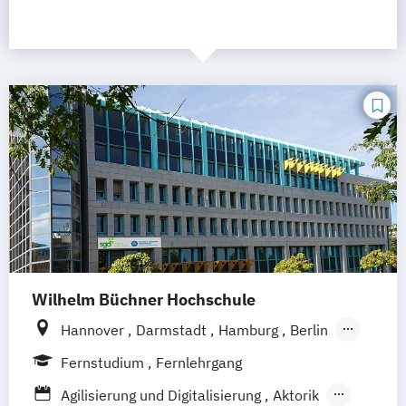
Wilhelm Büchner Hochschule
Hannover
Darmstadt
Hamburg
Berlin
Bonn
Nürnberg
München
Stuttgart
Fernstudium
Fernlehrgang
Göttingen
Leipzig
Freiburg
Wien
Agilisierung und Digitalisierung
Aktorik