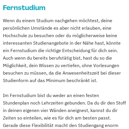
Digitalisierung und Transformation
Fernstudium
in der frühkindlichen Bildung
Einführung in die Elektrotechnik
General Management
Wenn du einem Studium nachgehen möchtest, deine
Einführung in die IT-Sicherheit
Gesundheitsmanagement
persönlichen Umstände es aber nicht erlauben, eine
Elektrische und hybride Antriebe
Heil­pädagogik und Inklusive Pädagogik
Hochschule zu besuchen oder du möglicherweise keine
Elektro- und Informationstechnik
Informationsdesign – Fachkommunikation
interessanten Studienangebote in der Nähe hast, könnte
Elektrotechnik
für technische Produkte und Prozesse
ein Fernstudium die richtige Entscheidung für dich sein.
Energieerzeugung aus Biomasse
Kindheitspädagogik
Auch wenn du bereits berufstätig bist, hast du so die
Energieingenieurwesen
Kommunikationsdesign
Möglichkeit, dein Wissen zu vertiefen, ohne Vorlesungen
Energiespeichertechnik
Komplementäre Heilverfahren in der
besuchen zu müssen, da die Anwesenheitszeit bei dieser
Energieverfahrenstechnik
Schmerztherapie
Studienform auf das Minimum beschränkt ist.
Energiewirtschaft und -management
Krisenmanagement im Be­völ­kerungsschutz
Engineering Management
Im Fernstudium bist du weder an einen festen
i.V.
Fahrzeugtechnik
Game Design
Stundenplan noch Lehrzeiten gebunden. Da du dir den Stoff
Logopädie
Mechatronik
Game Development
in deinen eigenen vier Wänden aneignest, kannst du dir
Medical Fitness & Athletic Management
Gestaltung interaktiver Systeme
Zeiten so einteilen, wie es für dich am besten passt.
Medizinalfachberufe
Gerade diese Flexibilität macht den Studiengang enorm
Grundlagen des Software Engineering
Naturheilkunde und komplementäre