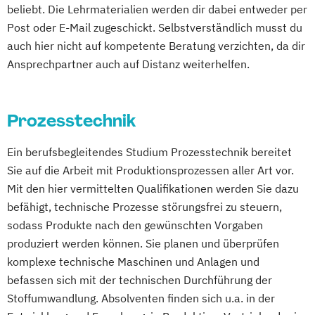
beliebt. Die Lehrmaterialien werden dir dabei entweder per
IT-Sicherheit
Industriedesign
Heilverfahren
Post oder E-Mail zugeschickt. Selbstverständlich musst du
Informatik
Ingenieurpsychologie
Osteopathie i.V.
auch hier nicht auf kompetente Beratung verzichten, da dir
Innovations- und Technologiemanagement
Pharmamanagement und
Ansprechpartner auch auf Distanz weiterhelfen.
Pharmaproduktion
KI und maschinelles Lernen
Physician Assistant
Physiotherapie
Kommunikationsdesign
Prozess- und Produktdesign
Psychologie
Prozesstechnik
Kunststofftechnik
Psychologie mit Schwerpunkt Klinische
Lebensmittelverfahrenstechnik
Ein berufsbegleitendes Studium Prozesstechnik bereitet
Psychologie und Psychologisches
Leit- und Sicherungstechnik
Sie auf die Arbeit mit Produktionsprozessen aller Art vor.
Empowerment
Mit den hier vermittelten Qualifikationen werden Sie dazu
Maschinenbau
Materials Science
Psychosoziale Beratung in Sozialer Arbeit
befähigt, technische Prozesse störungsfrei zu steuern,
Mathematik für Studierende
Sicherheitsmanagement
Soziale Arbeit
sodass Produkte nach den gewünschten Vorgaben
ingenieurwissenschaftlicher Fächer
Sozialmanagement
produziert werden können. Sie planen und überprüfen
Mathematik für Studierende
Tourismusmanagement
UX-Design
komplexe technische Maschinen und Anlagen und
wirtschaftswissenschaftlicher Fächer
Wirtschaftsinformatik
befassen sich mit der technischen Durchführung der
Mechatronik
Mediengestaltung
Wirtschaftsingenieurwesen (Teilzeit und
Stoffumwandlung. Absolventen finden sich u.a. in der
Medizinische Informatik
Medizintechnik
Vollzeit)