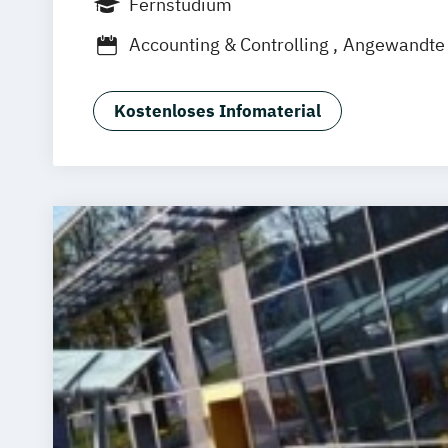
Fernstudium
München
Dortmund
Bonn
Nürnberg
Accounting & Controlling
Angewandte 
Bautenschutz
Betriebswirtschaft
Business Consulting
Digital Business
Kostenloses Infomaterial
Digital Commerce
Marketing & Psych
Digitale Öffentliche Verwaltung
Energietechnik und Management
Facility Management
General Manag
Gesundheitsmanagement
Human Resource Management
IT Sicherheit und Forensik
IT-Forensi
IT-Management & Consulting
Immobilienmanagement
Informationstechnik & Management
Integrative StadtLand-Entwicklung
Le
Lighting Design (EN)
Management