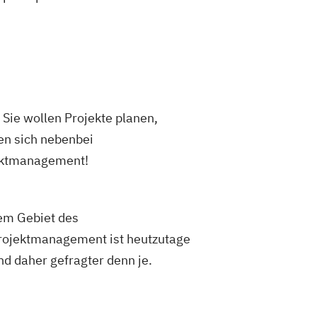
ommunikationsmanagement
Nachhaltigkeitsmanagement
ng
logie und Human Resource
management und -technologie
Sie wollen Projekte planen,
rsorgungsmanagement
en sich nebenbei
rojektmanagement
Psychologie
jektmanagement!
es Management & Strategy
Soziale Arbeit im Online-Abendstudium
ent
Sozialwissenschaften
em Gebiet des
 Management
Projektmanagement ist heutzutage
chaften - Ergotherapie
d daher gefragter denn je.
schaften - Logopädie
chaften - Physiotherapie
sign
UX-Design