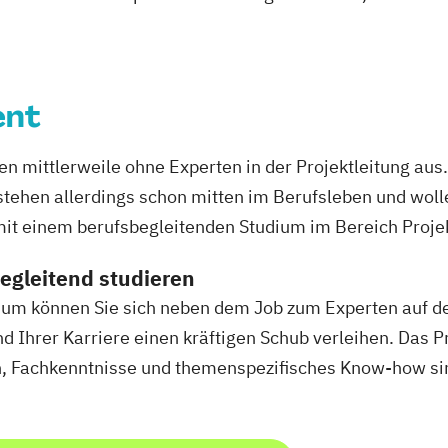
Medien- und K
Mediendesign
Online Marketi
Personalpsycho
ent
Management
Pflege
Pharma
ittlerweile ohne Experten in der Projektleitung aus. 
Praxis- und Ve
stehen allerdings schon mitten im Berufsleben und woll
Prozess- und P
 mit einem berufsbegleitenden Studium im Bereich Pro
Pädagogik
Sal
Soziale Arbeit
egleitend studieren
Sozialmanagem
ium können Sie sich neben dem Job zum Experten auf d
Sustainability
 Ihrer Karriere einen kräftigen Schub verleihen. Das 
Therapiewissens
h, Fachkenntnisse und themenspezifisches Know-how sin
Therapiewissen
Therapiewissens
UX & Service De