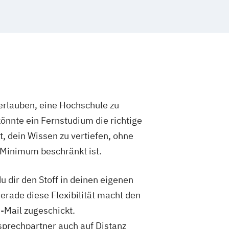
 (EN/DE)
enschaften
y - Sport & Exercise Science (EN/DE)
ung und Digitalisierung
ft - Sport & Exercise Science (EN/DE)
ür Ärztinnen und Ärzte
Finance
trolling & Taxation
chologie
chologie im Online-Abendstudium
 Administration (EN)
rlauben, eine Hochschule zu
eilhabe
önnte ein Fernstudium die richtige
Zukunftsforschung
t, dein Wissen zu vertiefen, ohne
ntherapie
 Minimum beschränkt ist.
und Content Creation
 und Medienmanagement
 dir den Stoff in deinen eigenen
sdesign
nagement und -technologie
Gerade diese Flexibilität macht den
 und integrative Lerntherapie
-Mail zugeschickt.
anagement im Gesundheitswesen
sprechpartner auch auf Distanz