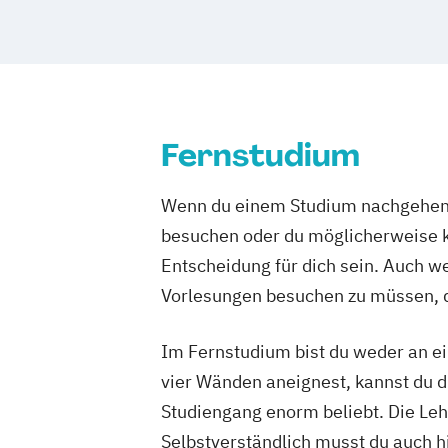
Gesundheitsmanagement
Heilpädago
Human Resource Psychologie
Kindhe
Marketing und Sales
Medienmanagem
Online Marketing und Social Media
Ps
Psychologie des Kindes- und Jugendalt
Fernstudium
Soziale Arbeit (einphasig) (B.A.)
Soziale Arbeit (zweiphasig)
Sozialma
Wenn du einem Studium nachgehen m
Sozialpädagogik (einphasig) (B.A.)
besuchen oder du möglicherweise ke
Sozialpädagogik (zweiphasig) (B.A.)
Entscheidung für dich sein. Auch wen
Tourismus- und Eventmanagement
UX
Unternehmensrecht
Vertriebspsychol
Vorlesungen besuchen zu müssen, d
Wirtschaftsinformatik
Wirtschaftsing
Wirtschaftspsychologie
Wirtschaftsre
Im Fernstudium bist du weder an ei
vier Wänden aneignest, kannst du di
Studiengang enorm beliebt. Die Leh
Selbstverständlich musst du auch h