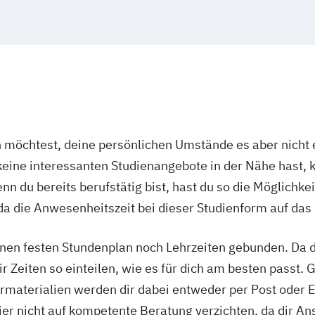
gik
Project Studies
Ernährungswiss
itspädagogik
Sport Psycholog
Erwachsenenbild
ent
Sportwissenscha
Executive MBA f
ychologie
Accounting
Con
ers
Gesundheitspsy
Gesundheitspsy
nagement
Global Business
öchtest, deine persönlichen Umstände es aber nicht e
Inklusion und T
ine interessanten Studienangebote in der Nähe hast, k
Innovation und 
n du bereits berufstätig bist, hast du so die Möglichkei
 Design
Integrative Ler
ogie
a die Anwesenheitszeit bei dieser Studienform auf das
Kommunikation 
enieur
Kommunikation
cht
nen festen Stundenplan noch Lehrzeiten gebunden. Da du
Kommunikation
Lebensmittelma
r Zeiten so einteilen, wie es für dich am besten passt. 
Lernpsychologie
rmaterialien werden dir dabei entweder per Post oder E
Management
M
ier nicht auf kompetente Beratung verzichten, da dir An