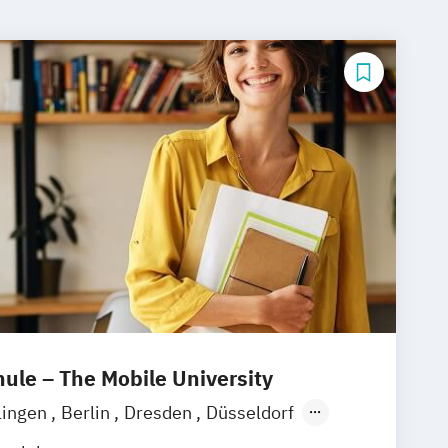
le – The Mobile University
lingen
Berlin
Dresden
Düsseldorf
München
Stuttgart
Ellwangen
Zell