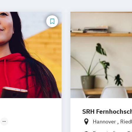
SRH Fernhochschu
Hannover
Ried
Düsseldorf
Hamburg
Köln