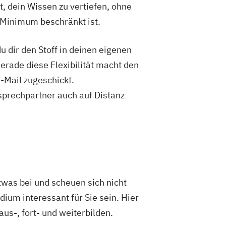
t, dein Wissen zu vertiefen, ohne
Growth Hacking (DE/EN)
dagogik und Inklusion
 Minimum beschränkt ist.
IT-Management
kaufleute
Immobilienwirtschaft
 dir den Stoff in deinen eigenen
tion and Entrepreneurship (DE/EN)
Gerade diese Flexibilität macht den
nagement (DE/EN)
-Mail zugeschickt.
ion
Kindheitspädagogik
sprechpartner auch auf Distanz
mmunikationspsychologie
Logistikmanagement
Logopädie
Marketingmanagement
tronik
Mediendesign
Medizintechnik
Modemanagement
Marketing (DE/EN)
twas bei und scheuen sich nicht
t (DE/EN)
Pflege
ium interessant für Sie sein. Hier
anagement (DE/EN)
Produktdesign
aus-, fort- und weiterbilden.
 Management