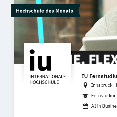
Hochschule des Monats
IU Fernstudi
Innsbruck
Aachen
Ba
Fernstudiu
Neu-Ulm
G
AI in Busin
Trier
Würz
Angewandte