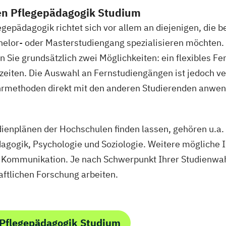
gement für Verwaltungsfachangestellte
Public Relat
en Pflegepädagogik Studium
ür Bildung
Beratung und Personalentwicklung
Pädag
epädagogik richtet sich vor allem an diejenigen, die b
DE/EN)
Social Media
Softwareentwicklung (DE/EN)
So
helor- oder Masterstudiengang spezialisieren möchten
eit Schwerpunkt Kinder und Jugendliche
Sozialmanag
n Sie grundsätzlich zwei Möglichkeiten: ein flexibles F
gement
Supply Chain Management
Tourismusmanag
zeiten. Die Auswahl an Fernstudiengängen ist jedoch v
nieurwesen
Vertragsrecht
Wirtschaftsinformatik (D
methoden direkt mit den anderen Studierenden anwen
ingenieurwesen (DE/EN)
Wirtschaftsingenieurwesen M
psychologie (DE/EN)
Wirtschaftsrecht
udienplänen der Hochschulen finden lassen, gehören u.a.
gogik, Psychologie und Soziologie. Weitere mögliche In
le Kommunikation. Je nach Schwerpunkt Ihrer Studienwah
aftlichen Forschung arbeiten.
 Pflegepädagogik Studium