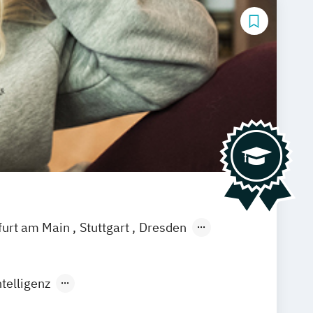
furt am Main
Stuttgart
Dresden
ausen
Offenbach
Saarbrücken
en
Klagenfurt
Magdeburg
Münster
telligenz
rtificial Intelligence (DE/EN)