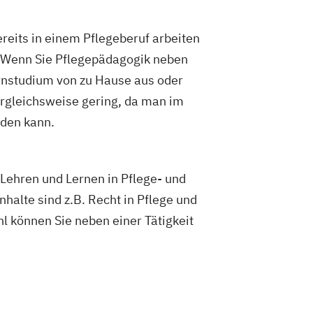
ions und Kommunikation
Pädagogik
ogik
Bildungsberatung und Leitung
ereits in einem Pflegeberuf arbeiten
ziale Arbeit
. Wenn Sie Pflegepädagogik neben
ement
Sozialpädagogik und Inklusion
ernstudium von zu Hause aus oder
ement
UX Design
ergleichsweise gering, da man im
E/EN)
Wirtschaftsingenieurwesen
den kann.
edizintechnik
 Lehren und Lernen in Pflege- und
halte sind z.B. Recht in Pflege und
l können Sie neben einer Tätigkeit