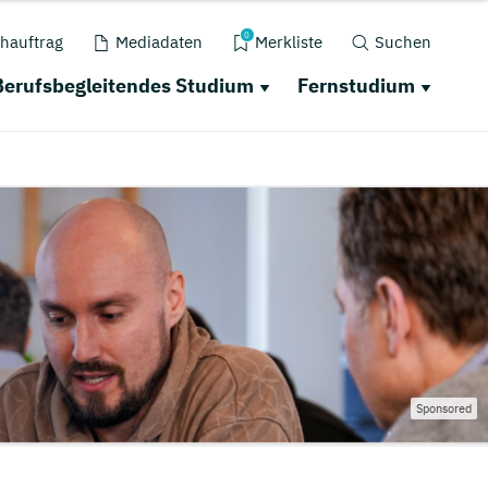
0
hauftrag
Mediadaten
Merkliste
Suchen
Berufsbegleitendes Studium
Fernstudium
Sponsored