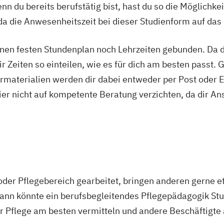
n du bereits berufstätig bist, hast du so die Möglichkei
spädagogik
Gesundheitsökonomie
Growth Hacking
ing for Entrepreneurs (DE/EN)
Heilpädagogik
Heilpä
a die Anwesenheitszeit bei dieser Studienform auf das
ik/Inklusionspädagogik
Hotelmanagement (DE/EN)
nmanagement
Immobilienmanagement für Immobilien
nen festen Stundenplan noch Lehrzeiten gebunden. Da du
Information Technology Management (DE/EN)
Innova
r Zeiten so einteilen, wie es für dich am besten passt. 
al Healthcare Management (DE/EN)
International Ma
rmaterialien werden dir dabei entweder per Post oder E
ales Marketing
Journalismus und digitale Kommunikat
ier nicht auf kompetente Beratung verzichten, da dir An
dagogik für Erzieher:innen
Kommunikationsdesign
Ko
 Medienpädagogik
Leitungshandeln in der Pädagogik
t (DE/EN)
Marketing
Marketing und digitale Medien
bau
Master of Business Administration (DE/EN)
Mecha
rmatik
Medienmanagement
Medizinische Informatik
es Management
New Work
Online Marketing
Online 
oder Pflegebereich gearbeitet, bringen anderen gerne e
twicklung
Personalmanagement
Personalmanagemen
ann könnte ein berufsbegleitendes Pflegepädagogik Stud
agement
Pflegepädagogik
Physiotherapie
Product M
der Pflege am besten vermitteln und andere Beschäftigte 
agement (DE/EN)
Psychologie
Public Health
Public