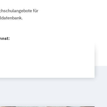
ochschulangebote für
uldatenbank.
nnst: