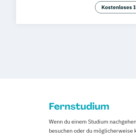
Aviation M
Kostenloses I
Bauprojek
Betriebswir
Betriebswir
Business In
Computer S
Data Manag
Digital Bu
Digital Inn
Digital Tra
Digitale Tr
Engineerin
Fernstudium
Ernährungs
Accounting 
Wenn du einem Studium nachgehen m
Fitnessöko
besuchen oder du möglicherweise ke
Gesundheits