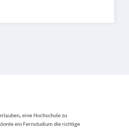
ngenieurwesen
Betriebswirtschaftslehre und Führung
ration (DE/EN)
Business Intelligence
ing und Supervision
r Security (DE/EN)
Digital Business (DE/EN)
ealth
 Management
 Betriebswirtschaftslehre
-Commerce
Elektrotechnik
neurship (DE/EN)
Ergotherapie
ment
Finance
agement für Bankkaufleute
Fintech
rlauben, eine Hochschule zu
t
Gerontologie
önnte ein Fernstudium die richtige
sundheitspsychologie