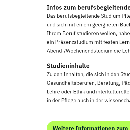
Public Mana
Infos zum berufsbegleitend
Pädagogik f
Das berufsbegleitende Studium Pfleg
Robotics (
und sich mit einem geeigneten Bac
Soziale Arb
Ihrem Beruf studieren wollen, habe
Sportmana
ein Präsenzstudium mit festen Lern
Umweltinge
Abend-/Wochenendstudium die Lehr
Wirtschafts
Wirtschafts
Studieninhalte
Zu den Inhalten, die sich in den St
Gesundheitsberufen, Beratung, Päda
Lehre oder Ethik und interkulturel
in der Pflege auch in der wissensch
Weitere Informationen zum