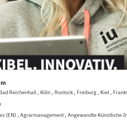
um
Bad Reichenhall
Köln
Rostock
Freiburg
Kiel
Frank
sel
Bielefeld
Deggendorf
Karlsruhe
Kassel
Oberh
m
raz
Wien
Zürich
Augsburg
Freising
Friedrichshaf
ess (EN)
Agrarmanagement
Angewandte Künstliche In
burg
Chemnitz
Linz
deutschlandweit
 Psychologie (DE/EN)
Applied Artificial Intelligence
A