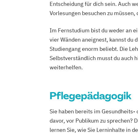
Entscheidung für dich sein. Auch wen
Gesundheit
Growth Hack
Vorlesungen besuchen zu müssen, d
Heilpädagog
Immobilie
Im Fernstudium bist du weder an ei
Informatik
vier Wänden aneignest, kannst du di
Internation
Studiengang enorm beliebt. Die Leh
Internation
Selbstverständlich musst du auch h
Kindheitspä
weiterhelfen.
Kultur- und
Managemen
Maschinen
Pflegepädagogik
Medieninfo
Nachhaltig
Sie haben bereits im Gesundheits- 
Personalen
davor, vor Publikum zu sprechen? D
Pflegeman
lernen Sie, wie Sie Lerninhalte in 
Projektman