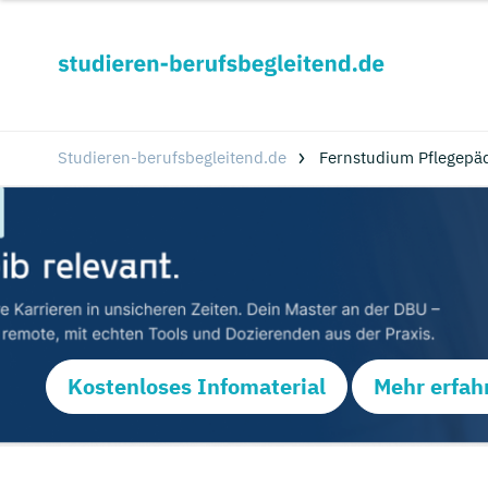
Studieren-berufsbegleitend.de
Fernstudium Pflegepäd
Kostenloses Infomaterial
Mehr erfah