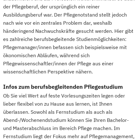
Wirtschaftsingenieurwesen mit
der Pflegeberuf, der ursprünglich ein reiner
Schwerpunkt Nachhaltigkeit
Ausbildungsberuf war. Der Pflegenotstand stellt jedoch
Wirtschaftspsychologie
nach wie vor ein zentrales Problem dar, weshalb
Wirtschaftspsychologie mit Schwerpunkt
händeringend Nachwuchskräfte gesucht werden. Hier gibt
Digitalisierung
es zahlreiche berufsbegleitende Studienmöglichkeiten:
Wirtschaftsrecht
Pflegemanager/innen befassen sich beispielsweise mit
Wirtschaftsrecht mit internationalen
ökonomischen Abläufen, während sich
Aspekten
Pflegewissenschaftler/innen der Pflege aus einer
wissenschaftlichen Perspektive nähern.
Infos zum berufsbegleitenden Pflegestudium
Ob Sie viel Wert auf feste Vorlesungszeiten legen oder
lieber flexibel von zu Hause aus lernen, ist Ihnen
überlassen. Sowohl als Fernstudium als auch als
Abend-/Wochenendstudium können Sie Ihren Bachelor-
und Masterabschluss im Bereich Pflege machen. Im
Fernstudium liegt der Fokus mehr auf Pflegemanagement,