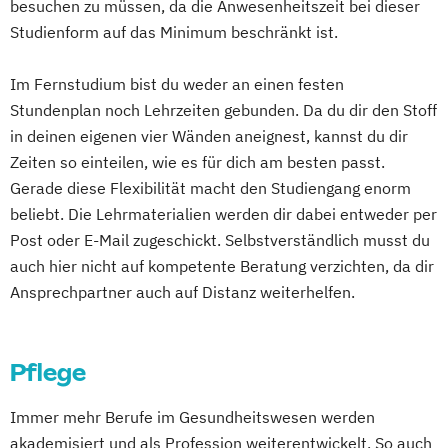
Heilverfahren
besuchen zu müssen, da die Anwesenheitszeit bei dieser
Studienform auf das Minimum beschränkt ist.
Osteopathie i.V.
Pharmamanagement und
Im Fernstudium bist du weder an einen festen
Pharmaproduktion
Stundenplan noch Lehrzeiten gebunden. Da du dir den Stoff
Physician Assistant
Physiotherapie
in deinen eigenen vier Wänden aneignest, kannst du dir
Prozess- und Produktdesign
Psychologie
Zeiten so einteilen, wie es für dich am besten passt.
Psychologie mit Schwerpunkt Klinische
Gerade diese Flexibilität macht den Studiengang enorm
Psychologie und Psychologisches
beliebt. Die Lehrmaterialien werden dir dabei entweder per
Empowerment
Post oder E-Mail zugeschickt. Selbstverständlich musst du
Psychosoziale Beratung in Sozialer Arbeit
auch hier nicht auf kompetente Beratung verzichten, da dir
Sicherheitsmanagement
Soziale Arbeit
Ansprechpartner auch auf Distanz weiterhelfen.
Sozialmanagement
Tourismusmanagement
UX-Design
Pflege
Wirtschaftsinformatik
Wirtschaftsingenieurwesen (Teilzeit und
Immer mehr Berufe im Gesundheitswesen werden
Vollzeit)
akademisiert und als Profession weiterentwickelt. So auch