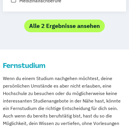
Medizinalfachberufe
in der frühkindlichen Bildung
General Management
Gesundheitsmanagement
Alle 2 Ergebnisse ansehen
Heil­pädagogik und Inklusive Pädagogik
Informationsdesign – Fachkommunikation
für technische Produkte und Prozesse
Kindheitspädagogik
Kommunikationsdesign
Fernstudium
Komplementäre Heilverfahren in der
Schmerztherapie
Wenn du einem Studium nachgehen möchtest, deine
Krisenmanagement im Be­völ­kerungsschutz
persönlichen Umstände es aber nicht erlauben, eine
i.V.
Hochschule zu besuchen oder du möglicherweise keine
Logopädie
Mechatronik
interessanten Studienangebote in der Nähe hast, könnte
Medical Fitness & Athletic Management
ein Fernstudium die richtige Entscheidung für dich sein.
Medizinalfachberufe
Auch wenn du bereits berufstätig bist, hast du so die
Naturheilkunde und komplementäre
Möglichkeit, dein Wissen zu vertiefen, ohne Vorlesungen