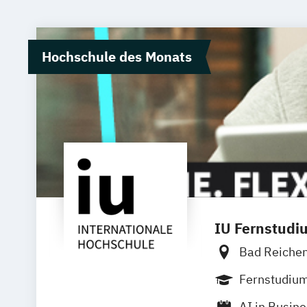
Hochschule des Monats
IU Fernstudi
Bad Reiche
Bielefeld
D
Fernstudiu
Innsbruck
AI in Busin