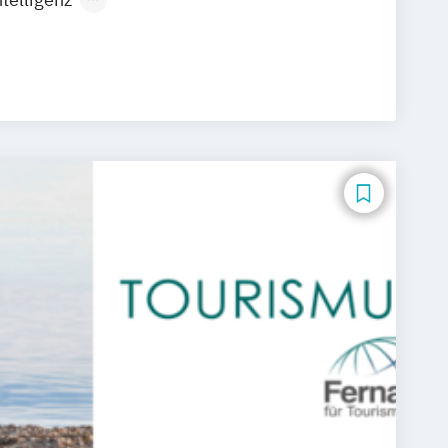
rtificial Intelligence (DE/EN)
ngenieurwesen
Betriebswirtschaftslehre und Führung
ration (DE/EN)
Business Intelligence
ing und Supervision
r Security (DE/EN)
Digital Business (DE/EN)
ealth
 Management
 Betriebswirtschaftslehre
-Commerce
Elektrotechnik
neurship (DE/EN)
Ergotherapie
ment
Finance
agement für Bankkaufleute
Fintech
t
Gerontologie