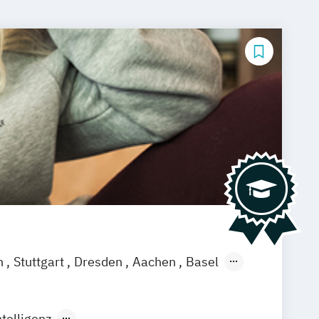
n
Stuttgart
Dresden
Aachen
Basel
ch
Saarbrücken
Neu-Ulm
Graz
agenfurt
Magdeburg
Münster
Trier
telligenz