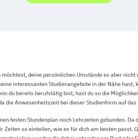
t
A)
anagement
t
management
ent
e Kommunikation
gement
ment
öchtest, deine persönlichen Umstände es aber nicht e
s
ent
ine interessanten Studienangebote in der Nähe hast, k
nagement (EN)
n du bereits berufstätig bist, hast du so die Möglichkei
nt
ment
a die Anwesenheitszeit bei dieser Studienform auf das
ogie
anagement
nen festen Stundenplan noch Lehrzeiten gebunden. Da du
Psychologie
r Zeiten so einteilen, wie es für dich am besten passt. 
 & Management
arketing