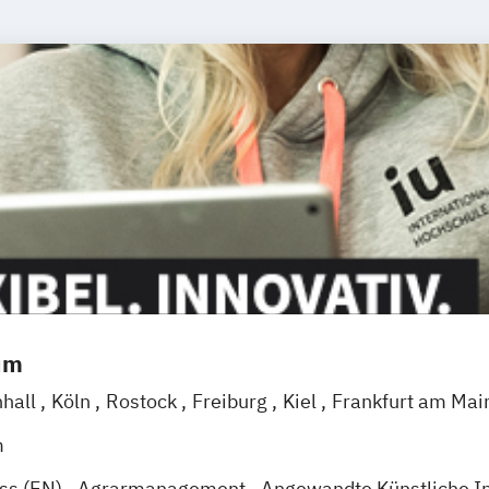
um
nhall
Köln
Rostock
Freiburg
Kiel
Frankfurt am Mai
eggendorf
Karlsruhe
Kassel
Oberhausen
Offenba
m
Wien
Zürich
Augsburg
Freising
Friedrichshafen
Kl
ess (EN)
Agrarmanagement
Angewandte Künstliche In