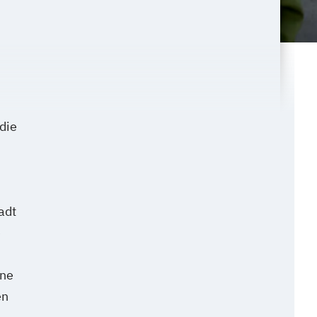
die
adt
e
ene
en