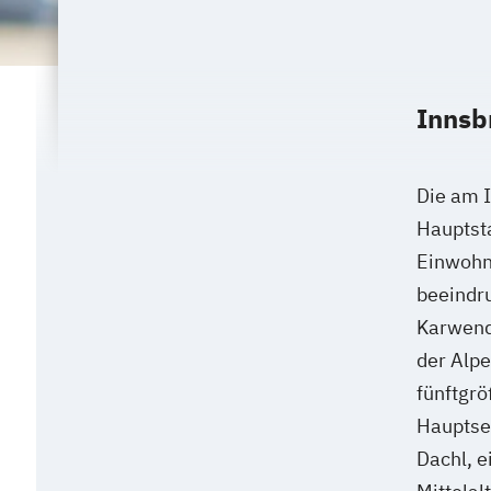
Innsb
Die am I
Hauptsta
Einwohne
beeindr
Karwende
der Alpe
fünftgrö
Hauptse
Dachl, e