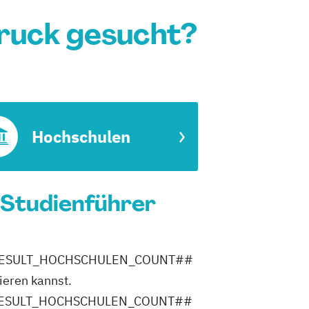
bruck gesucht?
Hochschulen
n Studienführer
ich ##RESULT_HOCHSCHULEN_COUNT##
ieren kannst.
ler ##RESULT_HOCHSCHULEN_COUNT##