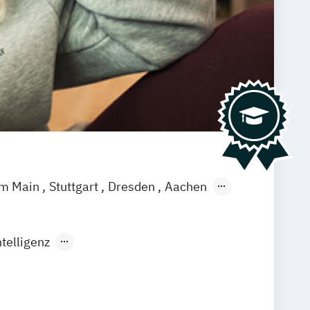
am Main
Stuttgart
Dresden
Aachen
ffenbach
Saarbrücken
Neu-Ulm
agenfurt
Magdeburg
Münster
Trier
telligenz
rtificial Intelligence (DE/EN)
ngenieurwesen