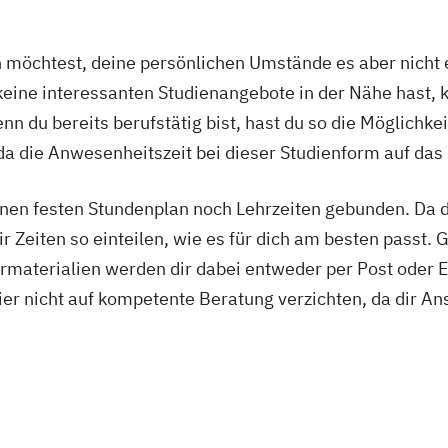
DE/EN)
Social Media
Softwareentwicklung (DE/EN)
So
eit Schwerpunkt Kinder und Jugendliche
Sozialmanag
öchtest, deine persönlichen Umstände es aber nicht e
gement
Supply Chain Management
Tourismusmanag
ine interessanten Studienangebote in der Nähe hast, k
nieurwesen
Vertragsrecht
Wirtschaftsinformatik (D
n du bereits berufstätig bist, hast du so die Möglichkei
ingenieurwesen (DE/EN)
Wirtschaftsingenieurwesen M
a die Anwesenheitszeit bei dieser Studienform auf das
psychologie (DE/EN)
Wirtschaftsrecht
nen festen Stundenplan noch Lehrzeiten gebunden. Da du
r Zeiten so einteilen, wie es für dich am besten passt. 
rmaterialien werden dir dabei entweder per Post oder E
ier nicht auf kompetente Beratung verzichten, da dir An