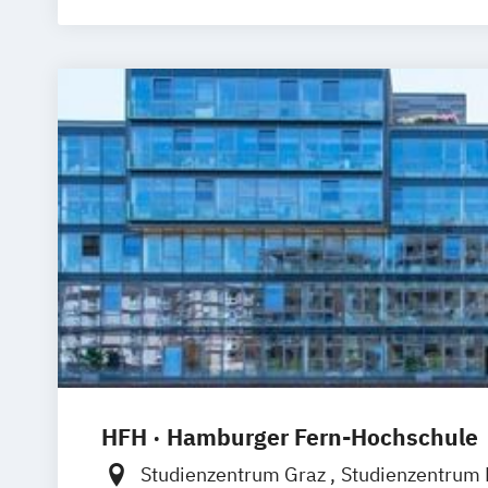
Betriebswir
Betriebswir
Business In
Computer S
Data Manag
Digital Bu
Digital Inn
Digital Tra
Digitale Tr
Engineerin
Ernährungs
Accounting 
Fitnessöko
Gesundheits
HFH · Hamburger Fern-Hochschule
Gesundheit
Growth Hack
Studienzentrum Graz
Studienzentrum 