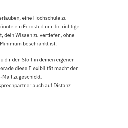
ziale Arbeit
ement
Sozialpädagogik und Inklusion
rlauben, eine Hochschule zu
ement
UX Design
önnte ein Fernstudium die richtige
E/EN)
Wirtschaftsingenieurwesen
t, dein Wissen zu vertiefen, ohne
edizintechnik
 Minimum beschränkt ist.
 dir den Stoff in deinen eigenen
Gerade diese Flexibilität macht den
-Mail zugeschickt.
sprechpartner auch auf Distanz