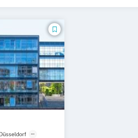
tschaftslehre und Customer Experience Management
tschaftslehre – Office Management
Business Administ
telligence (DE/EN)
Cloud Computing
Coaching
Coach
cience (DE/EN)
Controlling
Customer Centricity
Cybe
ement (DE/EN)
DevOps und Cloud Computing (DE/EN)
siness Management
Digital Entrepreneurship
Digital H
ovation and Intrapreneurship (DE/EN)
Digital Product
nsformation Management - Gesundheitswesen
Digitale
ansformation
Diätetik
E-Beratung in der Pädagogik
E
g (DE/EN)
Engineering Management (DE/EN)
Entrepre
wissenschaften
Eventmanagement
Facility Manage
und Taxation (DE/EN)
Finanzmanagement
Finanzman
nomie
Game Design
Gartenbau
General Managemen
- und Pflegepädagogik
Gesundheitsmanagement
Ge
spädagogik
Gesundheitsökonomie
Growth Hacking
ing for Entrepreneurs (DE/EN)
Heilpädagogik
Heilpä
Düsseldorf