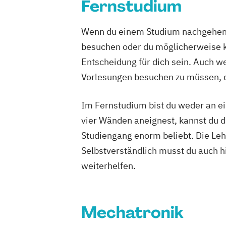
Fernstudium
Robotics (
Soziale Arb
Wenn du einem Studium nachgehen m
Sportmana
besuchen oder du möglicherweise ke
Umweltinge
Entscheidung für dich sein. Auch wen
Wirtschafts
Vorlesungen besuchen zu müssen, d
Wirtschafts
Im Fernstudium bist du weder an ei
vier Wänden aneignest, kannst du di
Studiengang enorm beliebt. Die Leh
Selbstverständlich musst du auch h
weiterhelfen.
Mechatronik