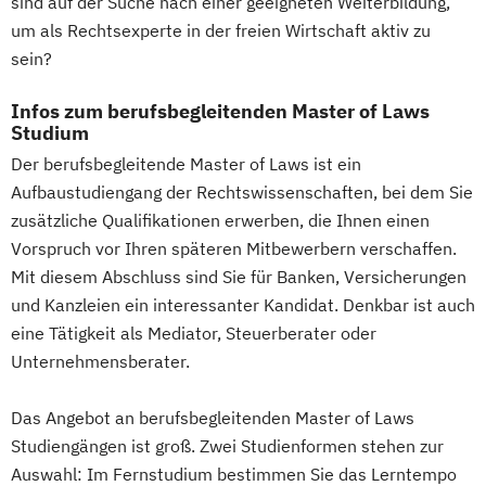
sind auf der Suche nach einer geeigneten Weiterbildung,
Psychologie: Entwicklung und Bildung
um als Rechtsexperte in der freien Wirtschaft aktiv zu
Psychologie: Entwicklung und Gesundheit
sein?
Psychologie: Soziale Prozesse und
Arbeitswelt
Infos zum berufsbegleitenden Master of Laws
Studium
Psychologie: Soziale Prozesse
Diversität und Intervention
Der berufsbegleitende Master of Laws ist ein
Aufbaustudiengang der Rechtswissenschaften, bei dem Sie
Rechtswissenschaft
zusätzliche Qualifikationen erwerben, die Ihnen einen
Soziologie – Zugänge zur
Vorspruch vor Ihren späteren Mitbewerbern verschaffen.
Gegenwartsgesellschaft
Mit diesem Abschluss sind Sie für Banken, Versicherungen
Volkswirtschaft
Wirtschaftsinformatik
und Kanzleien ein interessanter Kandidat. Denkbar ist auch
Wirtschaftspsychologie
eine Tätigkeit als Mediator, Steuerberater oder
Wirtschaftswissenschaft
Unternehmensberater.
Wirtschaftswissenschaft Studienrichtung
Digitalisierungsmanagement
Das Angebot an berufsbegleitenden Master of Laws
Wirtschaftswissenschaft Studienrichtung
Studiengängen ist groß. Zwei Studienformen stehen zur
Finanzwirtschaft und Bewertung
Auswahl: Im Fernstudium bestimmen Sie das Lerntempo