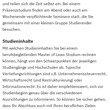
Wirtschaftswissenschaft Studienrichtung
und teilen sich die Zeit selbst ein. Bei einem
Rechnungslegung
Präsenzstudium finden am Abend oder auch am
Steuern und Wirtschaftsprüfung
Wochenende verpflichtende Seminare statt, die Sie
gemeinsam mit einer kleinen Gruppe Studierender
Wirtschaftswissenschaft Studienrichtung
besuchen.
Risikomanagement
Wirtschaftswissenschaft Studienrichtung
Studieninhalte
Unternehmenssteuerung
Mit welchen Studieninhalten Sie bei einem
Wirtschaftswissenschaft für Ingenieur/-
berufsbegleitenden Master of Laws Studium rechnen
innen und Naturwissenschaftler/innen
können, hängt von den Schwerpunkten der jeweiligen
im Bachelor Rechtswissenschaft
Studiengänge und Hochschulen ab. Typische
im Bachelor Wirtschaftswissenschaft
Vertiefungsrichtungen sind z.B. Unternehmenssteuerrecht,
im Master Rechtswissenschaft
Wirtschaftsrecht (und Restrukturierung) oder
im Master Wirtschaftswissenschaft
Informationsrecht. Es ist daher empfehlenswert, sich vor
im Studiengang Rechtswissenschaft (Erste
Studienbeginn genau über die verschiedenen
juristische Prüfung)
Ausrichtungen zu informieren. So können Sie sicher gehen,
dass Ihr Abschluss auch mit Ihren beruflichen Zielen