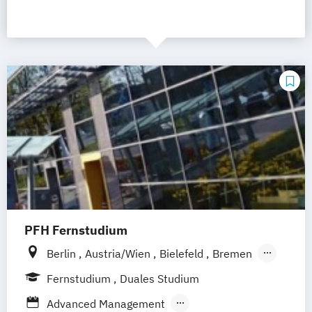
PFH Fernstudium
Berlin
Austria/Wien
Bielefeld
Bremen
Dortmund
Düsseldorf/Ratingen
Erfurt
Fernstudium
Duales Studium
Freiburg
Friedrichshafen
Göttingen
Advanced Management