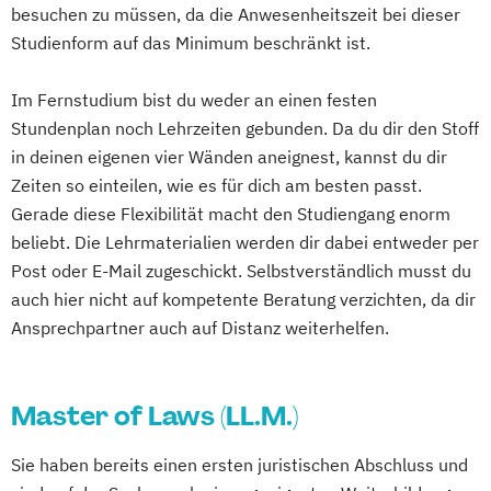
Informatik
Kulturwissenschaft
besuchen zu müssen, da die Anwesenheitszeit bei dieser
Mathematik
Studienform auf das Minimum beschränkt ist.
Mathematisch-technische
Im Fernstudium bist du weder an einen festen
Softwareentwicklung
Stundenplan noch Lehrzeiten gebunden. Da du dir den Stoff
Mathematische und informatische
in deinen eigenen vier Wänden aneignest, kannst du dir
Grundlagen
Zeiten so einteilen, wie es für dich am besten passt.
Neuere deutsche Literatur im
Gerade diese Flexibilität macht den Studiengang enorm
medienkulturellen Kontext
beliebt. Die Lehrmaterialien werden dir dabei entweder per
Philosophie im europäischen Kontext
Post oder E-Mail zugeschickt. Selbstverständlich musst du
Philosophie – Philosophie im europäischen
auch hier nicht auf kompetente Beratung verzichten, da dir
Kontext
Ansprechpartner auch auf Distanz weiterhelfen.
Politikwissenschaft – Regieren und
Partizipation
Politikwissenschaft
Master of Laws (LL.M.)
Verwaltungswissenschaft
Soziologie
Sie haben bereits einen ersten juristischen Abschluss und
Praktische Informatik
Psychologie