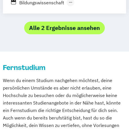
Bildungswissenschaft
Psychologie
Stuttgart
Nürnberg
Bonn
Bildungswissenschaft mit Schwerpunkt
Psychologie des Kindes- und Jugendalters
Digitale Medien oder
Soziale Arbeit (einphasig) (B.A.)
Erwachsenen-/Weiterbildung
Alle 2 Ergebnisse ansehen
Soziale Arbeit (zweiphasig)
Data Science
Sozialmanagement
Die FernUniversität bietet ein attraktives
Sozialpädagogik (einphasig) (B.A.)
Umfeld für die Promotion – entweder
Sozialpädagogik (zweiphasig) (B.A.)
verbunden mit einer beruflichen Tätigkeit in
Tourismus- und Eventmanagement
Fernstudium
der akademischen Lehre und Forschung
UX Design
Unternehmensrecht
(„interne Promotion“) oder ohne eine
Vertriebspsychologie
Wenn du einem Studium nachgehen möchtest, deine
Stelle an der FernUniversität („externe
Wirtschaftsinformatik
persönlichen Umstände es aber nicht erlauben, eine
Promotion“).
Wirtschaftsingenieur
Hochschule zu besuchen oder du möglicherweise keine
Geschichte Europas – Epochen
Wirtschaftspsychologie
Wirtschaftsrecht
interessanten Studienangebote in der Nähe hast, könnte
Umbrüche
Verflechtungen
ein Fernstudium die richtige Entscheidung für dich sein.
Grundlagen Kulturwissenschaftliche
Auch wenn du bereits berufstätig bist, hast du so die
Literaturwissenschaft
Möglichkeit, dein Wissen zu vertiefen, ohne Vorlesungen