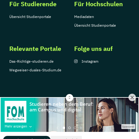
Für Studierende
Für Hochschulen
Übersicht Studienportale
Mediadaten
Übersicht Studienportale
Relevante Portale
Folge uns auf
Das-Richtige-studieren.de
Instagram
Wegweiser-duales-Studium.de
© Copyright 2026, TarGroup Media GmbH
Impressum
Über
Datenschutzerklärung
Nutzungsbedingungen
Barrier
Mehr anzeigen
Sponsored
uns