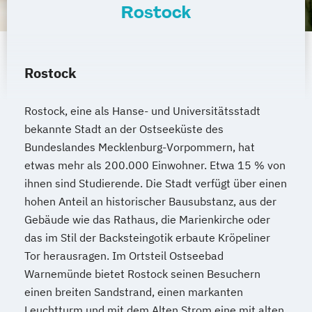
Rostock
Sozialpädagogik und Inklusion
Sportmanagement
Supply Chain Management
Tourismusmanagement
UX Design
Rostock
Umweltingenieurwesen
Vertragsrecht
Wirtschaftsinformatik (DE/EN)
Rostock, eine als Hanse- und Universitätsstadt
Wirtschaftsingenieurwesen
bekannte Stadt an der Ostseeküste des
Bundeslandes Mecklenburg-Vorpommern, hat
Wirtschaftsingenieurwesen (DE/EN)
etwas mehr als 200.000 Einwohner. Etwa 15 % von
Wirtschaftsingenieurwesen Medizintechnik
ihnen sind Studierende. Die Stadt verfügt über einen
hohen Anteil an historischer Bausubstanz, aus der
Wirtschaftspsychologie (DE/EN)
Gebäude wie das Rathaus, die Marienkirche oder
Wirtschaftsrecht
das im Stil der Backsteingotik erbaute Kröpeliner
Tor herausragen. Im Ortsteil Ostseebad
Warnemünde bietet Rostock seinen Besuchern
einen breiten Sandstrand, einen markanten
Leuchtturm und mit dem Alten Strom eine mit alten