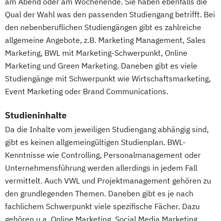
am Abend oder am Wochenende. Sie haben ebenfalls die
Marketingmanagement
Maschinenbau
Qual der Wahl was den passenden Studiengang betrifft. Bei
Master of Business Administration (DE/EN)
den nebenberuflichen Studiengängen gibt es zahlreiche
allgemeine Angebote, z.B. Marketing Management, Sales
Mechatronik
Mediendesign
Marketing, BWL mit Marketing-Schwerpunkt, Online
Medieninformatik
Medienmanagement
Marketing und Green Marketing. Daneben gibt es viele
Medizinische Informatik
Medizintechnik
Studiengänge mit Schwerpunkt wie Wirtschaftsmarketing,
Modemanagement
Event Marketing oder Brand Communications.
Nachhaltiges Management
New Work
Studieninhalte
Online Marketing
Da die Inhalte vom jeweiligen Studiengang abhängig sind,
Online Marketing (DE/EN)
gibt es keinen allgemeingültigen Studienplan. BWL-
Personalentwicklung
Kenntnisse wie Controlling, Personalmanagement oder
Personalmanagement
Unternehmensführung werden allerdings in jedem Fall
Personalmanagement (DE/EN)
Pflege
vermittelt. Auch VWL und Projektmanagement gehören zu
Pflegemanagement
Pflegepädagogik
den grundlegenden Themen. Daneben gibt es je nach
Physiotherapie
fachlichem Schwerpunkt viele spezifische Fächer. Dazu
Product Management (DE/EN)
gehören u.a. Online Marketing, Social Media Marketing,