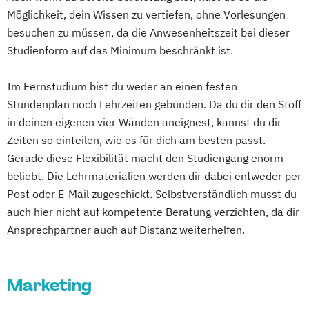
Human Resource Management
Gesundheits- und Pflegepädagogik
Möglichkeit, dein Wissen zu vertiefen, ohne Vorlesungen
Marketingmanagement
Gesundheitsmanagement
besuchen zu müssen, da die Anwesenheitszeit bei dieser
Medienkommunikation & Journalismus
Gesundheitspsychologie
Studienform auf das Minimum beschränkt ist.
Mikronährstoff & Regularmedizin
Gesundheitspädagogik
Im Fernstudium bist du weder an einen festen
Nachhaltigkeits- und Klimamanagement
Gesundheitsökonomie
Growth Hacking
Stundenplan noch Lehrzeiten gebunden. Da du dir den Stoff
Online Marketing & Digital Commerce
Growth Hacking (DE/EN)
in deinen eigenen vier Wänden aneignest, kannst du dir
Personal- und Kommunikationspsychologie
Growth Hacking for Entrepreneurs (DE/EN)
Zeiten so einteilen, wie es für dich am besten passt.
Heilpädagogik
Gerade diese Flexibilität macht den Studiengang enorm
Pflege & Management
Physiotherapie
Heilpädagogik und Inklusion
beliebt. Die Lehrmaterialien werden dir dabei entweder per
Psychologie
Rescue Management
Heilpädagogik/Inklusionspädagogik
Post oder E-Mail zugeschickt. Selbstverständlich musst du
Soziale Arbeit & Management
Hotelmanagement (DE/EN)
auch hier nicht auf kompetente Beratung verzichten, da dir
Soziale Arbeit – Professioneller Kinder- und
IT-Management
Immobilienmanagement
Ansprechpartner auch auf Distanz weiterhelfen.
Jugendschutz
Immobilienmanagement für
Sozialpädagogik & Management
Immobilienkaufleute
Sportjournalismus & Sportmarketing
Marketing
Immobilienwirtschaft
Informatik
Sportmanagement
Information Technology Management