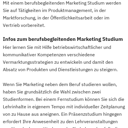
Mit einem berufsbegleitenden Marketing Studium werden
Strategische Kommunikation & Digitales
(DE/EN)
Sie auf Tätigkeiten im Produktmanagement, in der
Marketing
Innovation and Entrepreneurship (DE/EN)
Marktforschung, in der Öffentlichkeitsarbeit oder im
Vegan Food Management
International Healthcare Management
Vertrieb vorbereitet.
Wirtschaftsingenieurwesen
(DE/EN)
Wirtschaftspsychologie
International Management (DE/EN)
Infos zum berufsbegleitenden Marketing Studium
Internationales Marketing
Hier lernen Sie mit Hilfe betriebswirtschaftlicher und
Journalismus und digitale Kommunikation
kommunikativer Kompetenzen verschiedene
Kindheitspädagogik
Vermarktungsstrategien zu entwickeln und damit den
Kindheitspädagogik für Erzieher:innen
Absatz von Produkten und Dienstleistungen zu steigern.
Kommunikationsdesign
Wenn Sie Marketing neben dem Beruf studieren wollen,
Kommunikationspsychologie
haben Sie grundsätzlich die Wahl zwischen zwei
Kultur- und Medienpädagogik
Studienformen. Bei einem Fernstudium können Sie sich die
Leitungshandeln in der Pädagogik
Lehrinhalte in eigenem Tempo mit individueller Zeitplanung
Logistikmanagement
Logopädie
von zu Hause aus aneignen. Ein Präsenzstudium hingegen
Management (DE/EN)
Marketing
erfordert Ihre Anwesenheit zu den Lehrveranstaltungen
Marketing und digitale Medien