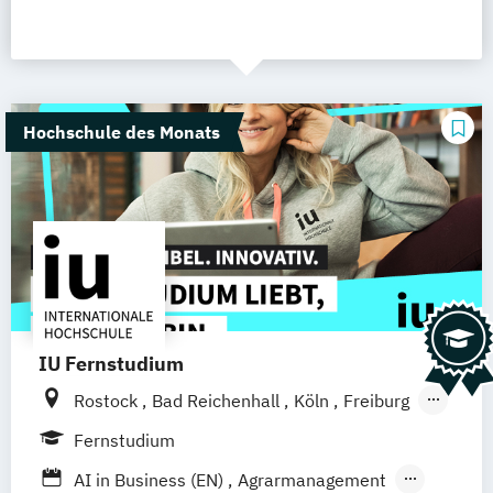
Hochschule des Monats
IU Fernstudium
Rostock
Bad Reichenhall
Köln
Freiburg
Kiel
Frankfurt am Main
Stuttgart
Fernstudium
Dresden
Aachen
Basel
Bielefeld
AI in Business (EN)
Agrarmanagement