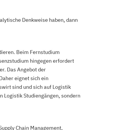
ik
Lebensmittelverfahrenstechnik
rungstechnik
Maschinenbau
ce
nalytische Denkweise haben, dann
Studierende
schaftlicher Fächer
Studierende
enschaftlicher Fächer
udieren. Beim Fernstudium
ediengestaltung
senzstudium hingegen erfordert
formatik
Medizintechnik
er. Das Angebot der
r-Interaktion
Nachhaltiges Design
Daher eignet sich ein
tsmanagement
irt sind und sich auf Logistik
stechnologien und -management
nen Logistik Studiengängen, sondern
ternationale Zertifizierung und
chnung
anagement
Patentmanagement
ftware Engineering
. Supply Chain Management,