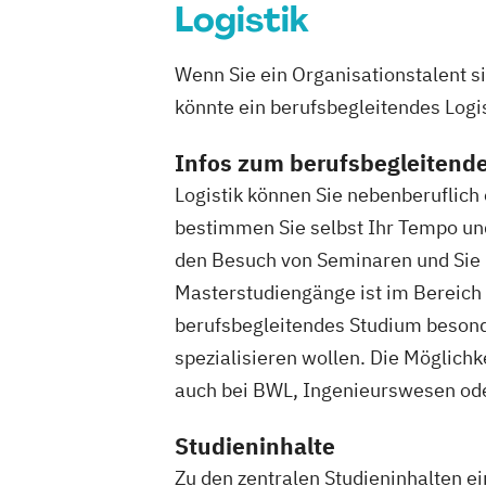
Organisations- und Wirtschaftspsychol
Logistik
Psychologie mit Schwerpunkt Gesundh
Psychologie mit Schwerpunkt Klinische
Wenn Sie ein Organisationstalent 
Psychologische Beratung
könnte ein berufsbegleitendes Logi
Psychologie mit Schwerpunkt Psycholo
Diagnostik und Evaluation
Infos zum berufsbegleitende
Psychologie mit Schwerpunkt Pädagog
Logistik können Sie nebenberuflic
Psychologie
bestimmen Sie selbst Ihr Tempo un
Psychologische/r Berater/in / Personal
den Besuch von Seminaren und Sie 
Rechnungswesen für das Management
Masterstudiengänge ist im Bereich L
Sales & Management
berufsbegleitendes Studium besonder
Sanierungs und & Insolvenzmanageme
spezialisieren wollen. Die Möglichk
Service Leadership Certificate - Luftha
auch bei BWL, Ingenieurswesen ode
Social-Media- und E-Marketing-Manag
Soziale Arbeit
Sozialmanagement
Studieninhalte
Spanisch - Diploma de Español (Nivel 
Zu den zentralen Studieninhalten e