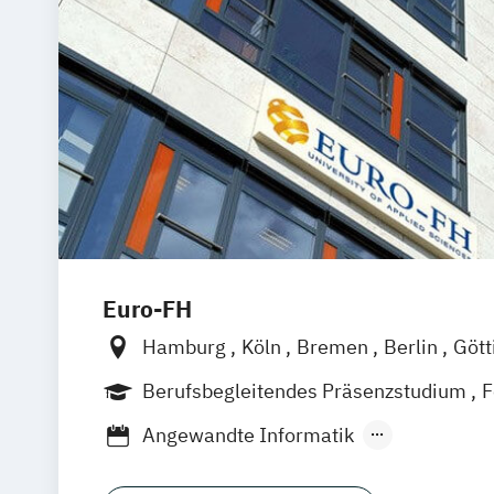
Euro-FH
Hamburg
Köln
Bremen
Berlin
Gött
Frankfurt am Main
Leipzig
München
Berufsbegleitendes Präsenzstudium
F
Stuttgart
Fernlehrgang
Angewandte Informatik
Angewandte Sozialwissenschaften
Ar