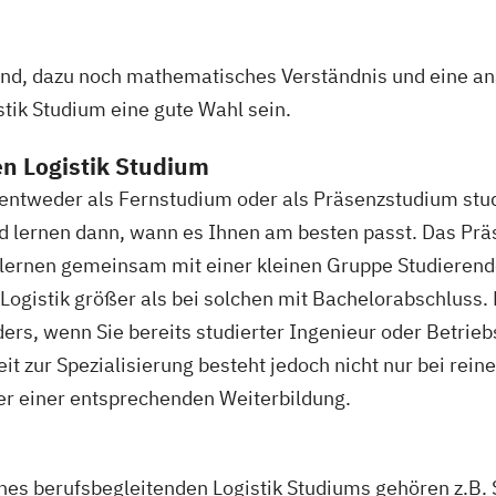
Kunststofftechn
ogie
Leit- und Siche
eitspsychologie
Materials Scien
 Psychologie &
sind, dazu noch mathematisches Verständnis und eine a
Mathematik für 
stik Studium eine gute Wahl sein.
ingenieurwissen
gische
Mathematik für 
n Logistik Studium
wirtschaftswiss
ische
h entweder als Fernstudium oder als Präsenzstudium st
Mechatronik
M
d lernen dann, wann es Ihnen am besten passt. Das Prä
Medizinische In
 Coach/in
lernen gemeinsam mit einer kleinen Gruppe Studierend
Mensch-Compute
ogistik größer als bei solchen mit Bachelorabschluss. 
Nachhaltigkei
s, wenn Sie bereits studierter Ingenieur oder Betriebsw
Nachhaltigkeit
nt
eit zur Spezialisierung besteht jedoch nicht nur bei rei
Nationale und in
nsa
r einer entsprechenden Weiterbildung.
Produktkennzei
er/in
New Venture M
Professional So
Intermedio)
ines berufsbegleitenden Logistik Studiums gehören z.B