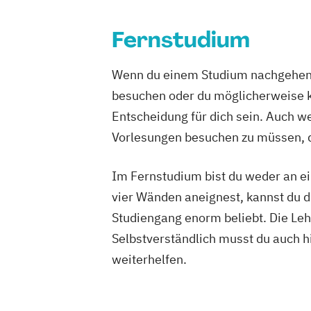
Online Marketing und Social Media
Ps
Logistik & Supply Chain Management
Psychologie des Kindes- und Jugendalt
Logistik: Grundlagen
Systeme Techno
Fernstudium
Soziale Arbeit (einphasig) (B.A.)
Logistikmanagement
Logistische Fun
Soziale Arbeit (zweiphasig)
Sozialma
Managing Diversity
Marketing
Wenn du einem Studium nachgehen m
Sozialpädagogik (einphasig) (B.A.)
Marketing & Sales Management
besuchen oder du möglicherweise ke
Sozialpädagogik (zweiphasig) (B.A.)
Markt- und Werbepsychologie
Entscheidung für dich sein. Auch wen
Tourismus- und Eventmanagement
UX
Materialflusssysteme - Technologien
Unternehmensrecht
Vertriebspsychol
Vorlesungen besuchen zu müssen, d
Planung und Steuerung
Mergers & Acq
Wirtschaftsinformatik
Wirtschaftsing
Nachhaltigkeitsmanagement
Personal
Wirtschaftspsychologie
Wirtschaftsre
Im Fernstudium bist du weder an ei
Personalmanagement & Corporate Lea
Pflegemanagement
Planung logistis
vier Wänden aneignest, kannst du di
Politikwissenschaft & Management
Studiengang enorm beliebt. Die Leh
Process Management Consulting
Selbstverständlich musst du auch h
Professionell verkaufen
Projekte erfo
weiterhelfen.
Psychologie
Psychologie für Persona
Psychologie mit Schwerpunkt Arbeits-