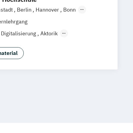
stadt
Berlin
Hannover
Bonn
chen
Stuttgart
Göttingen
Leipzig
ernlehrgang
Zürich
Rostock
Dortmund
 Digitalisierung
Aktorik
ormatik
Angewandte Mathematik
gn
App-Entwicklung
aterial
esen
Betriebswirtschaftslehre
aftslehre und Wirtschaftspsychologie
ta Science
ahrenstechnik
Chemistry
rmation and Organizational Development
Digitale Transformation kompakt
giemanagement und Energiesysteme