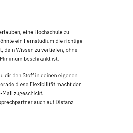
 und Transformation
e Elektrotechnik
e IT-Sicherheit
 hybride Antriebe
rlauben, eine Hochschule zu
formationstechnik
Elektrotechnik
önnte ein Fernstudium die richtige
ng aus Biomasse
t, dein Wissen zu vertiefen, ohne
urwesen
Energiespeichertechnik
enstechnik
 Minimum beschränkt ist.
aft und -management
anagement
Fahrzeugtechnik
 dir den Stoff in deinen eigenen
Game Development
Gerade diese Flexibilität macht den
raktiver Systeme
-Mail zugeschickt.
 Software Engineering
IT-Sicherheit
sprechpartner auch auf Distanz
Informatik
Ingenieurpsychologie
nd Technologiemanagement
lles Lernen
Kommunikationsdesign