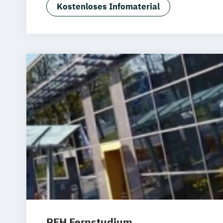
BWL & Tourismusmanagement
Kostenloses Infomaterial
Betriebliches Bildungs- und Kompet
Betriebliches Informations- und Wis
Betriebswirtschaft & Management
Betriebswirtschaft & Wirtschaftspsych
Betriebswirtschaft & Wirtschaftspsycho
(Abendstudium)
Betriebswirtschaftslehre
Betriebswirtschaftslehre (Abendstudi
Bildungs- und Kulturmanagement
Business Coaching & Change Manage
Business Development
Cambridge Ad
Change Management
Controlling
Digital Business Management
Digital Business Management (Kurzver
Digitale Arbeit
PFH Fernstudium