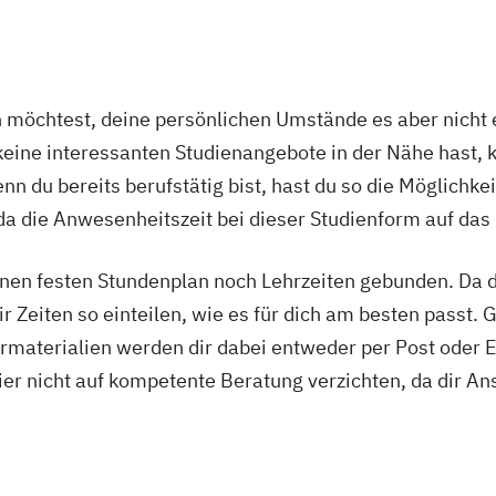
ychologie
Digitalisierung
ers
Einführung in di
logien
Einführung in di
ktionsbereiche
nagement
Elektrische und
öchtest, deine persönlichen Umstände es aber nicht e
Elektro- und In
ine interessanten Studienangebote in der Nähe hast, k
Energieerzeugu
n du bereits berufstätig bist, hast du so die Möglichkei
 Design
Energieingenie
ogie
Energieverfahr
a die Anwesenheitszeit bei dieser Studienform auf das
uisitions
enieur
Energiewirtsch
 & Organisation
cht
Engineering M
nen festen Stundenplan noch Lehrzeiten gebunden. Da du
rning
Pflege
Game Design
cher Netzwerke
r Zeiten so einteilen, wie es für dich am besten passt. 
Gestaltung inte
rmaterialien werden dir dabei entweder per Post oder E
Grundlagen des
ier nicht auf kompetente Beratung verzichten, da dir An
Industriedesign
lgreich führen
Innovations- u
lmanager/innen
KI und maschine