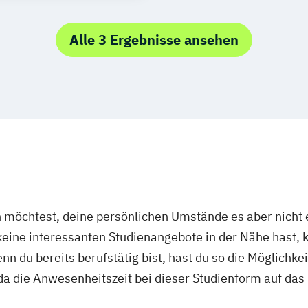
k
trotechnik
Alle 3 Ergebnisse ansehen
n
hertechnik
vicemanagement)
chnik
nt
ience
enieurwesen
IT-Sicherheit
rpsychologie
öchtest, deine persönlichen Umstände es aber nicht e
ment
ine interessanten Studienangebote in der Nähe hast, k
ationsdesign
n du bereits berufstätig bist, hast du so die Möglichkei
renstechnik
a die Anwesenheitszeit bei dieser Studienform auf das
nbau