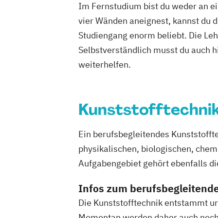
Im Fernstudium bist du weder an ei
Mathematik für Studierende
vier Wänden aneignest, kannst du di
ingenieurwissenschaftlicher Fächer
Mathematik für Studierende
Studiengang enorm beliebt. Die Leh
wirtschaftswissenschaftlicher Fächer
Selbstverständlich musst du auch h
Mechatronik
Mediengestaltung
weiterhelfen.
Medizinische Informatik
Medizintechn
Mensch-Computer-Interaktion
Nachha
Nachhaltigkeitsmanagement
Kunststofftechni
Nachhaltigkeitstechnologien und -ma
Nationale und internationale Zertifizie
Ein berufsbegleitendes Kunststofft
Produktkennzeichnung
physikalischen, biologischen, che
New Venture Management
Patentma
Aufgabengebiet gehört ebenfalls di
Professional Software Engineering
Prozesssimulation in der Verfahrenste
Infos zum berufsbegleitend
Qualitätsmanagement
Regenerative 
Die Kunststofftechnik entstammt ur
Technikfolgen­abschätzung
Momentan werden daher auch noch 