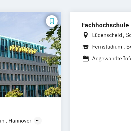
Fachhochschule
Lüdenscheid
S
Fernstudium
B
Berufsbegleite
Angewandte Inf
Betriebswirtscha
Elektronische 
Frühpädagogik (
International M
online
Kunststofftechn
lin
Hannover
Medienpädagogik
Göttingen