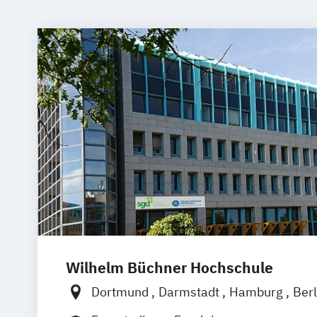
Wilhelm Büchner Hochschule
Dortmund
Darmstadt
Hamburg
Ber
Bonn
Nürnberg
München
Stuttgart