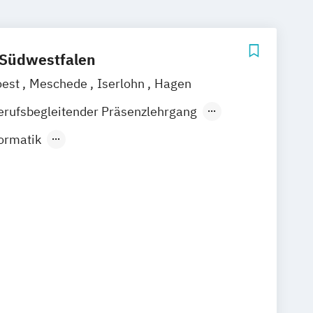
 Südwestfalen
oest
Meschede
Iserlohn
Hagen
erufsbegleitender Präsenzlehrgang
ndes Präsenzstudium
ormatik
ft (Studienrichtung Wirtschaftsrecht)
Systeme
Elektrotechnik
berufsbegleitender Teilzeitstudiengang)
anagement & Information Systems -
ik
Maschinenbau
Mechatronik
 (berufsbegleitender