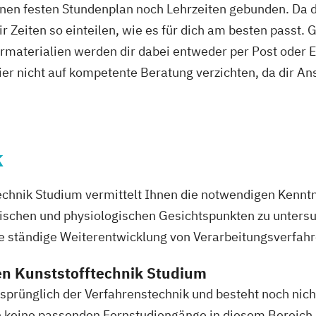
nen festen Stundenplan noch Lehrzeiten gebunden. Da du
r Zeiten so einteilen, wie es für dich am besten passt. 
rmaterialien werden dir dabei entweder per Post oder E
ier nicht auf kompetente Beratung verzichten, da dir An
ik
ltiges Design
k
nagement
rung und
echnik Studium vermittelt Ihnen die notwendigen Kenntn
mischen und physiologischen Gesichtspunkten zu unters
nagement
e ständige Weiterentwicklung von Verarbeitungsverfahr
chnik
en Kunststofftechnik Studium
Energietechnik
sprünglich der Verfahrenstechnik und besteht noch nich
keine passenden Fernstudiengänge in diesem Bereich 