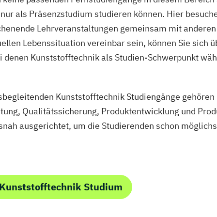
sche Informatik
d nur als Präsenzstudium studieren können. Hier besuc
thematik
henende Lehrveranstaltungen gemeinsam mit anderen S
informatik
ellen Lebenssituation vereinbar sein, können Sie sich ü
i denen Kunststofftechnik als Studien-Schwerpunkt wähl
gement
hnik
re Energien
sbegleitenden Kunststofftechnik Studiengänge gehören 
nbau
itung, Qualitätssicherung, Produktentwicklung und Pr
eure
snah ausgerichtet, um die Studierenden schon möglichst
Produktion
echnik
Kunststofftechnik Studium
technik
Intelligenz