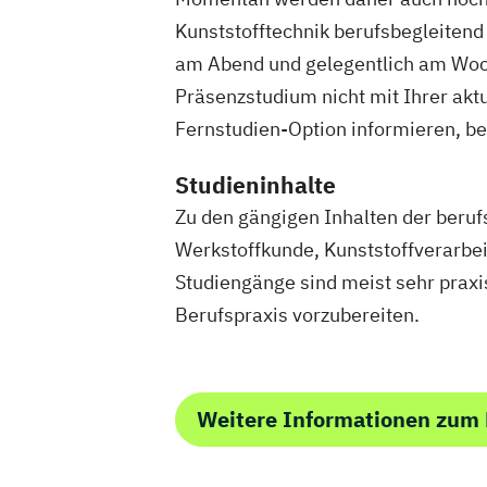
Technische Betriebswirtschaft
Techni
Kunststofftechnik berufsbegleiten
Technologiemanagement
Vorkurs Ma
am Abend und gelegentlich am Woc
Wasserstofftechnologien
Wirtschafts
Präsenzstudium nicht mit Ihrer aktu
Wirtschaftsingenieurwesen
Fernstudien-Option informieren, be
Wirtschaftsingenieurwesen Baumana
Wirtschaftsingenieurwesen Elektrotec
Studieninhalte
Wirtschaftsingenieurwesen Erneuerba
Zu den gängigen Inhalten der beruf
Wirtschaftsingenieurwesen Maschine
Werkstoffkunde, Kunststoffverarbe
Wirtschaftsingenieurwesen für Ingeni
Studiengänge sind meist sehr praxi
Wirtschaftsingenieurwesen für
Berufspraxis vorzubereiten.
Wirtschaftswissenschaftler
Wirtschaftsingenieurwesen – Digitale 
Wirtschafts­ingenieur­wesen Fahrzeugt
Wirtschafts­ingenieur­wesen Informatik
Weitere Informationen zum 
Wirtschafts­ingenieur­wesen Kunststoff
Wirtschafts­ingenieur­wesen Künstliche 