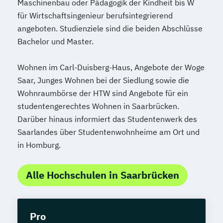
Soziale Arbeit
Maschinenbau oder Pädagogik der Kindheit bis W
Soziale Arbeit Schwerpunkt Kinder und
für Wirtschaftsingenieur berufsintegrierend
angeboten. Studienziele sind die beiden Abschlüsse
Jugendliche
Bachelor und Master.
Sozialmanagement
Sozialpädagogik und Inklusion
Wohnen im Carl-Duisberg-Haus, Angebote der Woge
Sportmanagement
Saar, Junges Wohnen bei der Siedlung sowie die
Supply Chain Management
Wohnraumbörse der HTW sind Angebote für ein
Tourismusmanagement
UX Design
studentengerechtes Wohnen in Saarbrücken.
Umweltingenieurwesen
Vertragsrecht
Darüber hinaus informiert das Studentenwerk des
Wirtschaftsinformatik (DE/EN)
Saarlandes über Studentenwohnheime am Ort und
Wirtschaftsingenieurwesen
in Homburg.
Wirtschaftsingenieurwesen (DE/EN)
Wirtschaftsingenieurwesen Medizintechnik
Alle Hochschulen in Saarbrücken
Wirtschaftspsychologie (DE/EN)
Wirtschaftsrecht
Pro