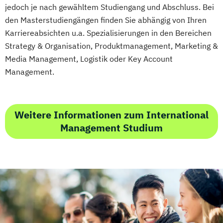
Immobilienmanagement für
jedoch je nach gewähltem Studiengang und Abschluss. Bei
Immobilienkaufleute
den Masterstudiengängen finden Sie abhängig von Ihren
Immobilienwirtschaft
Informatik
Karriereabsichten u.a. Spezialisierungen in den Bereichen
Information Technology Management
Strategy & Organisation, Produktmanagement, Marketing &
(DE/EN)
Media Management, Logistik oder Key Account
Innovation and Entrepreneurship (DE/EN)
Management.
International Healthcare Management
(DE/EN)
International Management (DE/EN)
Weitere Informationen zum International
Internationales Marketing
Management Studium
Journalismus und digitale Kommunikation
Kindheitspädagogik
Kindheitspädagogik für Erzieher:innen
Kommunikationsdesign
Kommunikationspsychologie
Kultur- und Medienpädagogik