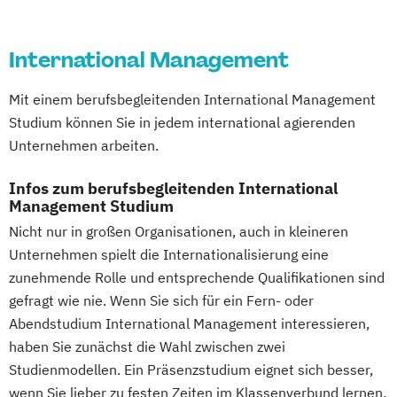
(DE/EN)
Digital Product Management
Digital Transformation Management -
International Management
Gesundheitswesen
Mit einem berufsbegleitenden International Management
Digitale Betriebswirtschaftslehre
Studium können Sie in jedem international agierenden
Digitale Transformation
Diätetik
Unternehmen arbeiten.
E-Beratung in der Pädagogik
E-Commerce
Elektrotechnik
Infos zum berufsbegleitenden International
Engineering (DE/EN)
Management Studium
Engineering Management (DE/EN)
Nicht nur in großen Organisationen, auch in kleineren
Entrepreneurship (DE/EN)
Ergotherapie
Unternehmen spielt die Internationalisierung eine
Ernährungswissenschaften
zunehmende Rolle und entsprechende Qualifikationen sind
Eventmanagement
Facility Management
gefragt wie nie. Wenn Sie sich für ein Fern- oder
Abendstudium International Management interessieren,
Finance
haben Sie zunächst die Wahl zwischen zwei
Accounting und Taxation (DE/EN)
Studienmodellen. Ein Präsenzstudium eignet sich besser,
Finanzmanagement
wenn Sie lieber zu festen Zeiten im Klassenverbund lernen.