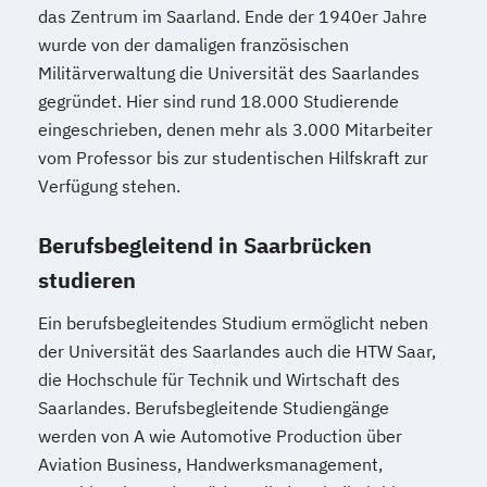
Personalmanagement (DE/EN)
Pflege
das Zentrum im Saarland. Ende der 1940er Jahre
Pflegemanagement
Pflegepädagogik
wurde von der damaligen französischen
Physiotherapie
Militärverwaltung die Universität des Saarlandes
Product Management (DE/EN)
gegründet. Hier sind rund 18.000 Studierende
Produktdesign
eingeschrieben, denen mehr als 3.000 Mitarbeiter
Projektmanagement (DE/EN)
vom Professor bis zur studentischen Hilfskraft zur
Psychologie
Public Health
Verfügung stehen.
Public Management
Berufsbegleitend in Saarbrücken
Public Management für
Verwaltungsfachangestellte
studieren
Public Relations und Kommunikation
Ein berufsbegleitendes Studium ermöglicht neben
Pädagogik
Pädagogik für Bildung
der Universität des Saarlandes auch die HTW Saar,
Beratung und Personalentwicklung
die Hochschule für Technik und Wirtschaft des
Pädagogik
Bildungsberatung und Leitung
Saarlandes. Berufsbegleitende Studiengänge
Robotics (DE/EN)
Social Media
werden von A wie Automotive Production über
Softwareentwicklung (DE/EN)
Aviation Business, Handwerksmanagement,