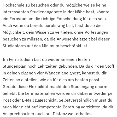
Betriebswirtschaftslehre – Office
Hochschule zu besuchen oder du möglicherweise keine
Management
interessanten Studienangebote in der Nähe hast, könnte
Business Administration (DE/EN)
ein Fernstudium die richtige Entscheidung für dich sein.
Business Intelligence
Auch wenn du bereits berufstätig bist, hast du so die
Business Intelligence (DE/EN)
Möglichkeit, dein Wissen zu vertiefen, ohne Vorlesungen
Cloud Computing
Coaching
besuchen zu müssen, da die Anwesenheitszeit bei dieser
Coaching und Supervision
Studienform auf das Minimum beschränkt ist.
Computer Science (DE/EN)
Controlling
Customer Centricity
Im Fernstudium bist du weder an einen festen
Stundenplan noch Lehrzeiten gebunden. Da du dir den Stoff
Cyber Security (DE/EN)
in deinen eigenen vier Wänden aneignest, kannst du dir
Data Management (DE/EN)
Zeiten so einteilen, wie es für dich am besten passt.
DevOps und Cloud Computing (DE/EN)
Gerade diese Flexibilität macht den Studiengang enorm
Digital Business (DE/EN)
beliebt. Die Lehrmaterialien werden dir dabei entweder per
Digital Business Management
Post oder E-Mail zugeschickt. Selbstverständlich musst du
Digital Entrepreneurship
Digital Health
auch hier nicht auf kompetente Beratung verzichten, da dir
Digital Innovation and Intrapreneurship
Ansprechpartner auch auf Distanz weiterhelfen.