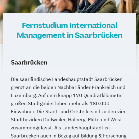
Leitungshandeln in der Pädagogik
Logistikmanagement
Logopädie
Management (DE/EN)
Marketing
Fernstudium International
Marketing und digitale Medien
Management in Saarbrücken
Marketingmanagement
Maschinenbau
Master of Business Administration (DE/EN)
Saarbrücken
Mechatronik
Mediendesign
Medieninformatik
Medienmanagement
Medizinische Informatik
Medizintechnik
Die saarländische Landeshauptstadt Saarbrücken
grenzt an die beiden Nachbarländer Frankreich und
Modemanagement
Luxemburg. Auf dem knapp 170 Quadratkilometer
Nachhaltiges Management
New Work
großen Stadtgebiet leben mehr als 180.000
Online Marketing
Einwohner. Die Stadt- und Ortsteile sind zu den vier
Online Marketing (DE/EN)
Stadtbezirken Dudweiler, Halberg, Mitte und West
Personalentwicklung
zusammengefasst. Als Landeshauptstadt ist
Personalmanagement
Saarbrücken auch in Bezug auf Bildung & Forschung