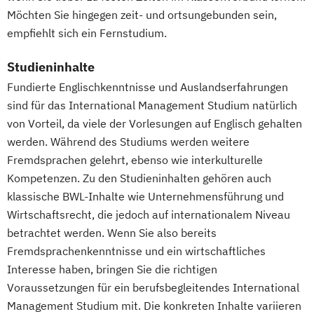
Finanzmanagement für Bankkaufleute
Möchten Sie hingegen zeit- und ortsungebunden sein,
Fintech
Fitnessökonomie
Game Design
empfiehlt sich ein Fernstudium.
Gartenbau
General Management
Gerontologie
Studieninhalte
Gesundheits- und Pflegepädagogik
Fundierte Englischkenntnisse und Auslandserfahrungen
Gesundheitsmanagement
sind für das International Management Studium natürlich
Gesundheitspsychologie
von Vorteil, da viele der Vorlesungen auf Englisch gehalten
Gesundheitspädagogik
werden. Während des Studiums werden weitere
Gesundheitsökonomie
Growth Hacking
Fremdsprachen gelehrt, ebenso wie interkulturelle
Growth Hacking (DE/EN)
Kompetenzen. Zu den Studieninhalten gehören auch
klassische BWL-Inhalte wie Unternehmensführung und
Growth Hacking for Entrepreneurs (DE/EN)
Wirtschaftsrecht, die jedoch auf internationalem Niveau
Heilpädagogik
betrachtet werden. Wenn Sie also bereits
Heilpädagogik und Inklusion
Fremdsprachenkenntnisse und ein wirtschaftliches
Heilpädagogik/Inklusionspädagogik
Interesse haben, bringen Sie die richtigen
Hotelmanagement (DE/EN)
Voraussetzungen für ein berufsbegleitendes International
IT-Management
Immobilienmanagement
Management Studium mit. Die konkreten Inhalte variieren