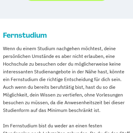
Digital Product Management
Frühpädagogik (berufsbegleitender
Sportpsychologie
Digital Transformation Management -
Teilzeitstudiengang)
Arbeitsrecht
Beratung & Coaching
Gesundheitswesen
International Management & Information
Betriebliches Gesundheitsmanagement
Digitale Betriebswirtschaftslehre
Systems - online
Betriebswirtschaft
Fernstudium
Digitale Transformation
Diätetik
Kunststofftechnik
Maschinenbau
Betriebswirtschaft und Digitalisierung
E-Beratung in der Pädagogik
Mechatronik
Wenn du einem Studium nachgehen möchtest, deine
Betriebswirtschaft und
E-Commerce
Elektrotechnik
Medienpädagogik (berufsbegleitender
persönlichen Umstände es aber nicht erlauben, eine
Gesundheitsmanagement
Engineering (DE/EN)
Teilzeitstudiengang)
Hochschule zu besuchen oder du möglicherweise keine
Betriebswirtschaft und Hotelmanagement
Engineering Management (DE/EN)
Technik- und Unternehmensmanagement
interessanten Studienangebote in der Nähe hast, könnte
Betriebswirtschaft und Interkulturelle
Entrepreneurship (DE/EN)
Ergotherapie
Technische Betriebswirtschaft
ein Fernstudium die richtige Entscheidung für dich sein.
Kommunikation
Ernährungswissenschaften
Wirtschaftsrecht
Auch wenn du bereits berufstätig bist, hast du so die
Betriebswirtschaft und
Eventmanagement
Facility Management
Möglichkeit, dein Wissen zu vertiefen, ohne Vorlesungen
Personalmanagement
Finance
besuchen zu müssen, da die Anwesenheitszeit bei dieser
Betriebswirtschaft und Sozialmanagement
Accounting und Taxation (DE/EN)
Studienform auf das Minimum beschränkt ist.
Finanzmanagement
Betriebswirtschaft und Sportmanagement
Im Fernstudium bist du weder an einen festen
Finanzmanagement für Bankkaufleute
Business Administration