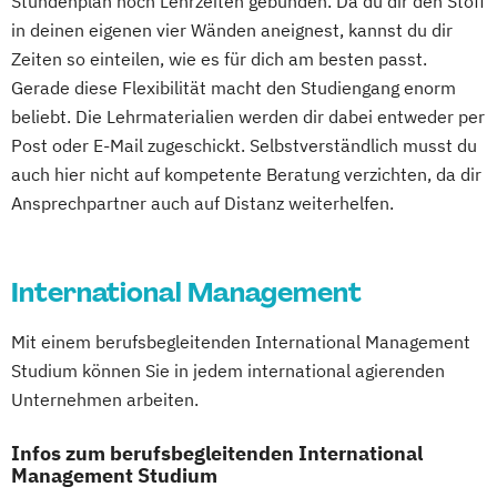
Stundenplan noch Lehrzeiten gebunden. Da du dir den Stoff
Fintech
Fitnessökonomie
Game Design
Business Management (EN)
in deinen eigenen vier Wänden aneignest, kannst du dir
Gartenbau
General Management
Business and Organizational Development
Zeiten so einteilen, wie es für dich am besten passt.
Gerontologie
Gerade diese Flexibilität macht den Studiengang enorm
Corporate Brand Management
Gesundheits- und Pflegepädagogik
beliebt. Die Lehrmaterialien werden dir dabei entweder per
Data Science und Analytics
Gesundheitsmanagement
Post oder E-Mail zugeschickt. Selbstverständlich musst du
Design Management
Gesundheitspsychologie
auch hier nicht auf kompetente Beratung verzichten, da dir
Digital Business Management
Gesundheitspädagogik
Ansprechpartner auch auf Distanz weiterhelfen.
Digital Health Management
Gesundheitsökonomie
Growth Hacking
Digital Marketing
Growth Hacking (DE/EN)
Ernährungswissenschaften
Growth Hacking for Entrepreneurs (DE/EN)
International Management
Erwachsenenbildung und Digitalisierung
Heilpädagogik
Executive MBA für Ärztinnen und Ärzte
Mit einem berufsbegleitenden International Management
Heilpädagogik und Inklusion
Finance
Accounting
Studium können Sie in jedem international agierenden
Heilpädagogik/Inklusionspädagogik
Unternehmen arbeiten.
Controlling & Taxation
Hotelmanagement (DE/EN)
Gesundheitspsychologie
IT-Management
Immobilienmanagement
Infos zum berufsbegleitenden International
Gesundheitspsychologie im Online-
Immobilienmanagement für
Management Studium
Abendstudium