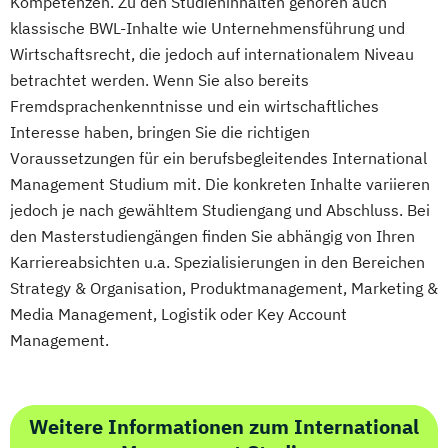
Kompetenzen. Zu den Studieninhalten gehören auch
Logistikmanagement
Logopädie
Nachhaltigkeitsmanagement
klassische BWL-Inhalte wie Unternehmensführung und
Management (DE/EN)
Marketing
Online Marketing
Wirtschaftsrecht, die jedoch auf internationalem Niveau
Marketing und digitale Medien
betrachtet werden. Wenn Sie also bereits
Personalpsychologie und Human Resource
Marketingmanagement
Maschinenbau
Fremdsprachenkenntnisse und ein wirtschaftliches
Management
Master of Business Administration (DE/EN)
Interesse haben, bringen Sie die richtigen
Pflege
Voraussetzungen für ein berufsbegleitendes International
Pharmamanagement und -technologie
Mechatronik
Mediendesign
Management Studium mit. Die konkreten Inhalte variieren
Praxis- und Versorgungsmanagement
Medieninformatik
Medienmanagement
jedoch je nach gewähltem Studiengang und Abschluss. Bei
Prozess- und Projektmanagement
Medizinische Informatik
Medizintechnik
den Masterstudiengängen finden Sie abhängig von Ihren
Psychologie
Pädagogik
Modemanagement
Karriereabsichten u.a. Spezialisierungen in den Bereichen
Sales Management & Strategy
Nachhaltiges Management
New Work
Strategy & Organisation, Produktmanagement, Marketing &
Soziale Arbeit
Online Marketing
Media Management, Logistik oder Key Account
Soziale Arbeit im Online-Abendstudium
Online Marketing (DE/EN)
Management.
Sozialmanagement
Sozialwissenschaften
Personalentwicklung
Sustainability Management
Personalmanagement
Therapiewissenschaften - Ergotherapie
Weitere Informationen zum International
Personalmanagement (DE/EN)
Pflege
Therapiewissenschaften - Logopädie