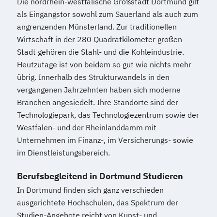
Die nordrhein-westfälische Großstadt Dortmund gilt
Soziale Arbeit Schwerpunkt Kinder und
als Eingangstor sowohl zum Sauerland als auch zum
Jugendliche
angrenzenden Münsterland. Zur traditionellen
Sozialmanagement
Wirtschaft in der 280 Quadratkilometer großen
Sozialpädagogik und Inklusion
Stadt gehören die Stahl- und die Kohleindustrie.
Sportmanagement
Heutzutage ist von beidem so gut wie nichts mehr
Supply Chain Management
übrig. Innerhalb des Strukturwandels in den
Tourismusmanagement
UX Design
vergangenen Jahrzehnten haben sich moderne
Umweltingenieurwesen
Vertragsrecht
Branchen angesiedelt. Ihre Standorte sind der
Wirtschaftsinformatik (DE/EN)
Technologiepark, das Technologiezentrum sowie der
Wirtschaftsingenieurwesen
Westfalen- und der Rheinlanddamm mit
Wirtschaftsingenieurwesen (DE/EN)
Unternehmen im Finanz-, im Versicherungs- sowie
Wirtschaftsingenieurwesen Medizintechnik
im Dienstleistungsbereich.
Berufsbegleitend in Dortmund Studieren
Wirtschaftspsychologie (DE/EN)
In Dortmund finden sich ganz verschieden
Wirtschaftsrecht
ausgerichtete Hochschulen, das Spektrum der
Studien-Angebote reicht von Kunst- und