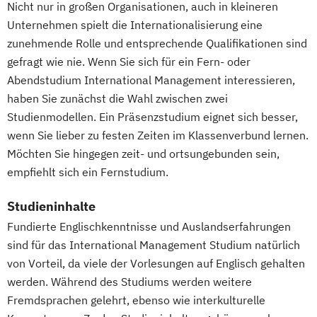
Immobilienkaufleute
Nicht nur in großen Organisationen, auch in kleineren
Global Business Administration (EN)
Immobilienwirtschaft
Informatik
Unternehmen spielt die Internationalisierung eine
Inklusion und Teilhabe
Information Technology Management
zunehmende Rolle und entsprechende Qualifikationen sind
Innovation und Zukunftsforschung
gefragt wie nie. Wenn Sie sich für ein Fern- oder
(DE/EN)
Integrative Lerntherapie
Abendstudium International Management interessieren,
Innovation and Entrepreneurship (DE/EN)
Kommunikation und Content Creation
haben Sie zunächst die Wahl zwischen zwei
International Healthcare Management
Kommunikation und Medienmanagement
Studienmodellen. Ein Präsenzstudium eignet sich besser,
(DE/EN)
wenn Sie lieber zu festen Zeiten im Klassenverbund lernen.
Kommunikationsdesign
International Management (DE/EN)
Möchten Sie hingegen zeit- und ortsungebunden sein,
Lebensmittelmanagement und -
Internationales Marketing
empfiehlt sich ein Fernstudium.
technologie
Journalismus und digitale Kommunikation
Lernpsychologie und integrative
Kindheitspädagogik
Studieninhalte
Lerntherapie
Kindheitspädagogik für Erzieher:innen
Fundierte Englischkenntnisse und Auslandserfahrungen
Management
Kommunikationsdesign
sind für das International Management Studium natürlich
Management im Gesundheitswesen
Kommunikationspsychologie
von Vorteil, da viele der Vorlesungen auf Englisch gehalten
Medien- und Kommunikationsmanagement
Kultur- und Medienpädagogik
werden. Während des Studiums werden weitere
Leitungshandeln in der Pädagogik
Fremdsprachen gelehrt, ebenso wie interkulturelle
Mediendesign