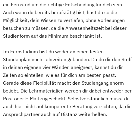
Digitales Energiemanagement und
Corporate Brand Management
ein Fernstudium die richtige Entscheidung für dich sein.
Gesundheits- und Pflegepädagogik
Energiesysteme
Data Science und Analytics
Auch wenn du bereits berufstätig bist, hast du so die
Gesundheitsmanagement
Digitalisierung und Transformation
Design Management
Möglichkeit, dein Wissen zu vertiefen, ohne Vorlesungen
Gesundheitspsychologie
Einführung in die Elektrotechnik
Digital Business Management
besuchen zu müssen, da die Anwesenheitszeit bei dieser
Gesundheitspädagogik
Einführung in die IT-Sicherheit
Studienform auf das Minimum beschränkt ist.
Digital Health Management
Gesundheitsökonomie
Growth Hacking
Elektrische und hybride Antriebe
Digital Marketing
Growth Hacking (DE/EN)
Elektro- und Informationstechnik
Im Fernstudium bist du weder an einen festen
Ernährungswissenschaften
Growth Hacking for Entrepreneurs (DE/EN)
Stundenplan noch Lehrzeiten gebunden. Da du dir den Stoff
Elektrotechnik
Erwachsenenbildung und Digitalisierung
Heilpädagogik
in deinen eigenen vier Wänden aneignest, kannst du dir
Energieerzeugung aus Biomasse
Executive MBA für Ärztinnen und Ärzte
Heilpädagogik und Inklusion
Zeiten so einteilen, wie es für dich am besten passt.
Energieingenieurwesen
Finance
Accounting
Heilpädagogik/Inklusionspädagogik
Gerade diese Flexibilität macht den Studiengang enorm
Energiespeichertechnik
Controlling & Taxation
Hotelmanagement (DE/EN)
beliebt. Die Lehrmaterialien werden dir dabei entweder per
Energieverfahrenstechnik
Gesundheitspsychologie
IT-Management
Immobilienmanagement
Post oder E-Mail zugeschickt. Selbstverständlich musst du
Energiewirtschaft und -management
Gesundheitspsychologie im Online-
Immobilienmanagement für
auch hier nicht auf kompetente Beratung verzichten, da dir
Engineering Management
Abendstudium
Ansprechpartner auch auf Distanz weiterhelfen.
Immobilienkaufleute
Fahrzeugtechnik
Game Design
Global Business Administration (EN)
Immobilienwirtschaft
Informatik
Game Development
Inklusion und Teilhabe
Information Technology Management