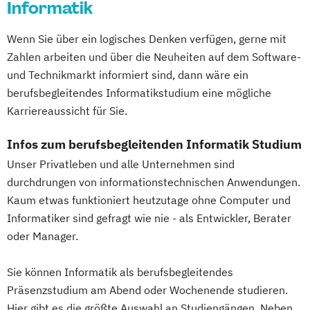
Gestaltung interaktiver Systeme
Informatik
Innovation und Zukunftsforschung
(DE/EN)
Grundlagen des Software Engineering
Integrative Lerntherapie
Innovation and Entrepreneurship (DE/EN)
Wenn Sie über ein logisches Denken verfügen, gerne mit
IT-Sicherheit
Industriedesign
Kommunikation und Content Creation
International Healthcare Management
Zahlen arbeiten und über die Neuheiten auf dem Software-
Informatik
Ingenieurpsychologie
Kommunikation und Medienmanagement
(DE/EN)
und Technikmarkt informiert sind, dann wäre ein
Innovations- und Technologiemanagement
Kommunikationsdesign
International Management (DE/EN)
berufsbegleitendes Informatikstudium eine mögliche
Lebensmittelmanagement und -
Internationales Marketing
Karriereaussicht für Sie.
KI und maschinelles Lernen
technologie
Journalismus und digitale Kommunikation
Kommunikationsdesign
Lernpsychologie und integrative
Infos zum berufsbegleitenden Informatik Studium
Kindheitspädagogik
Kunststofftechnik
Lerntherapie
Unser Privatleben und alle Unternehmen sind
Kindheitspädagogik für Erzieher:innen
Lebensmittelverfahrenstechnik
Management
durchdrungen von informationstechnischen Anwendungen.
Kommunikationsdesign
Leit- und Sicherungstechnik
Management im Gesundheitswesen
Kaum etwas funktioniert heutzutage ohne Computer und
Kommunikationspsychologie
Maschinenbau
Materials Science
Informatiker sind gefragt wie nie - als Entwickler, Berater
Medien- und Kommunikationsmanagement
Kultur- und Medienpädagogik
Mathematik für Studierende
oder Manager.
Leitungshandeln in der Pädagogik
ingenieurwissenschaftlicher Fächer
Mediendesign
Logistikmanagement
Logopädie
Sie können Informatik als berufsbegleitendes
Mathematik für Studierende
Nachhaltigkeitsmanagement
Management (DE/EN)
Marketing
Präsenzstudium am Abend oder Wochenende studieren.
wirtschaftswissenschaftlicher Fächer
Online Marketing
Marketing und digitale Medien
Hier gibt es die größte Auswahl an Studiengängen. Neben