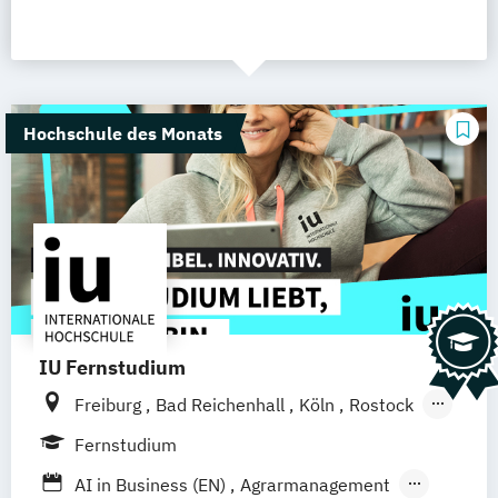
Hochschule des Monats
IU Fernstudium
Freiburg
Bad Reichenhall
Köln
Rostock
Kiel
Frankfurt am Main
Stuttgart
Fernstudium
Dresden
Aachen
Basel
Bielefeld
AI in Business (EN)
Agrarmanagement