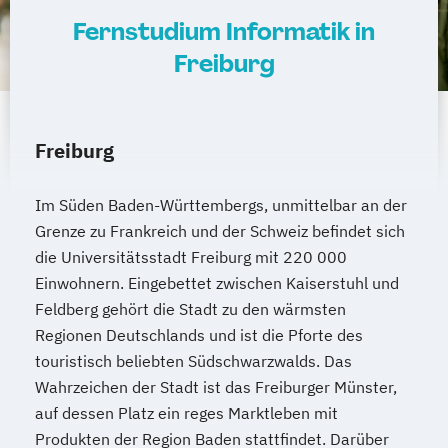
Wirtschaftswissenschaftler
Sozialpädagogik und Inklusion
Fernstudium Informatik in
Wirtschaftsingenieurwesen – Digitale
Sportmanagement
Produktion
Freiburg
Supply Chain Management
Wirtschafts­ingenieur­wesen
Tourismusmanagement
UX Design
Fahrzeugtechnik
Umweltingenieurwesen
Vertragsrecht
Wirtschafts­ingenieur­wesen Informatik
Freiburg
Wirtschaftsinformatik (DE/EN)
Wirtschafts­ingenieur­wesen
Wirtschaftsingenieurwesen
Kunststofftechnik
Im Süden Baden-Württembergs, unmittelbar an der
Wirtschaftsingenieurwesen (DE/EN)
Wirtschafts­ingenieur­wesen Künstliche
Grenze zu Frankreich und der Schweiz befindet sich
Wirtschaftsingenieurwesen Medizintechnik
Intelligenz
die Universitätsstadt Freiburg mit 220 000
Wirtschafts­ingenieur­wesen Lebensmittel
Einwohnern. Eingebettet zwischen Kaiserstuhl und
Wirtschaftspsychologie (DE/EN)
Feldberg gehört die Stadt zu den wärmsten
Wirtschafts­ingenieur­wesen Logistik
Wirtschaftsrecht
Regionen Deutschlands und ist die Pforte des
Wirtschafts­ingenieur­wesen Mechatronik
touristisch beliebten Südschwarzwalds. Das
Wirtschafts­ingenieur­wesen Medizintechnik
Wahrzeichen der Stadt ist das Freiburger Münster,
auf dessen Platz ein reges Marktleben mit
Wirtschafts­ingenieur­wesen
Produkten der Region Baden stattfindet. Darüber