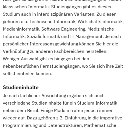
Mechatronik
Mediengestaltung
Personalpsychologie und Human Resource
Marketingmanagement
Maschinenbau
klassischen Informatik-Studiengängen gibt es dieses
Medizinische Informatik
Medizintechnik
Management
Master of Business Administration (DE/EN)
Studium auch in interdisziplinären Varianten. Zu diesen
Mensch-Computer-Interaktion
Pflege
gehören u.a. Technische Informatik, Wirtschaftsinformatik,
Nachhaltiges Design
Pharmamanagement und -technologie
Mechatronik
Mediendesign
Medieninformatik, Software Engineering, Medizinische
Nachhaltigkeitsmanagement
Praxis- und Versorgungsmanagement
Informatik, Sozialinformatik und IT Management. Je nach
Medieninformatik
Medienmanagement
Nachhaltigkeitstechnologien und -
Prozess- und Projektmanagement
persönlicher Interessensgewichtung können Sie hier die
Medizinische Informatik
Medizintechnik
management
Psychologie
Pädagogik
Verknüpfung zu anderen Fachbereichen herstellen.
Modemanagement
Nationale und internationale Zertifizierung
Sales Management & Strategy
Weniger Auswahl gibt es hingegen bei den
Nachhaltiges Management
New Work
und Produktkennzeichnung
nebenberuflichen Fernstudiengängen, wo Sie sich ihre Zeit
Soziale Arbeit
Online Marketing
New Venture Management
selbst einteilen können.
Soziale Arbeit im Online-Abendstudium
Online Marketing (DE/EN)
Patentmanagement
Sozialmanagement
Sozialwissenschaften
Personalentwicklung
Studieninhalte
Professional Software Engineering
Sustainability Management
Personalmanagement
Je nach fachlicher Ausrichtung ergeben sich auch
Prozesssimulation in der
Therapiewissenschaften - Ergotherapie
Personalmanagement (DE/EN)
Pflege
verschiedene Studieninhalte für ein Studium Informatik
Verfahrenstechnik
Therapiewissenschaften - Logopädie
Pflegemanagement
Pflegepädagogik
neben dem Beruf. Einige Module treten jedoch immer
Qualitätsmanagement
Therapiewissenschaften - Physiotherapie
Physiotherapie
wieder auf. Dazu gehören z.B. Einführung in die imperative
Regenerative Energietechnik
UX & Service Design
UX-Design
Product Management (DE/EN)
Programmierung und Datenstrukturen, Mathematische