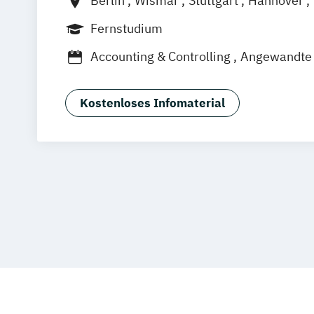
Berlin
Wismar
Stuttgart
Hannover
Frankfurt am Main
Hamburg
Düsseld
Fernstudium
Dortmund
Bonn
Nürnberg
Accounting & Controlling
Angewandte 
Bautenschutz
Betriebswirtschaft
Business Consulting
Digital Business
Kostenloses Infomaterial
Digital Commerce
Marketing & Psych
Digitale Öffentliche Verwaltung
Energietechnik und Management
Facility Management
General Manag
Gesundheitsmanagement
Human Resource Management
IT Sicherheit und Forensik
IT-Forensi
IT-Management & Consulting
Immobilienmanagement
Informationstechnik & Management
Integrative StadtLand-Entwicklung
Le