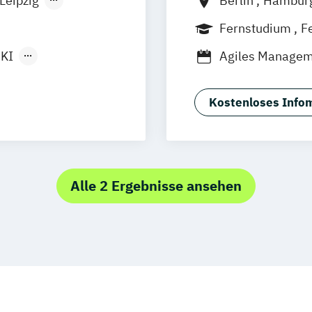
Leipzig
Berlin
Hambur
orf
München
Fernstudium
F
KI
Agiles Manageme
Burgenland)
Agiles Manageme
Kostenloses Infom
ology
der Hochschule
Compliance
ESG und Risikom
ement
Kooperation mit
Alle 2 Ergebnisse ansehen
Controlling & Fi
DAS Agiles Mana
k
Hochschule Bur
DAS Complianc
DAS Digitales B
der Hochschule
gal Tech
DAS E-Commerce