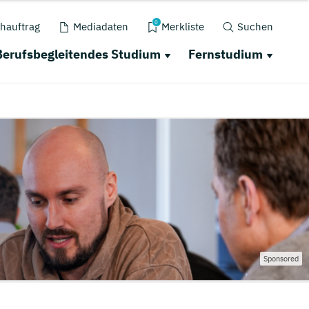
0
hauftrag
Mediadaten
Merkliste
Suchen
Berufsbegleitendes Studium
Fernstudium
Sponsored