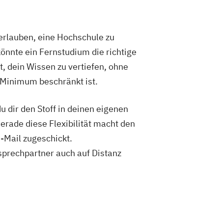
ule Burgenland)
tschaft
rlauben, eine Hochschule zu
nt (in Kooperation mit der
önnte ein Fernstudium die richtige
genland)
t, dein Wissen zu vertiefen, ohne
nssicherheit und IT-Risikomanagement
 mit der Hochschule Burgenland)
 Minimum beschränkt ist.
ngsmanagement (in Kooperation mit der
genland)
 dir den Stoff in deinen eigenen
ngsmanagement – Professional (in
Gerade diese Flexibilität macht den
 der Hochschule Burgenland)
-Mail zugeschickt.
Online-Marketing (in Kooperation mit
sprechpartner auch auf Distanz
 Burgenland)
Online-Marketing – Professional (in
 der Hochschule Burgenland)
t – Professional (in Kooperation mit der
genland)