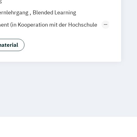
g
ernlehrgang
Blended Learning
nt (in Kooperation mit der Hochschule
nt – Professional (in Kooperation mit
aterial
 Burgenland)
anagement – Professional (in
 der Hochschule Burgenland)
nance (in Kooperation mit der NBS)
gement (in Kooperation mit der
genland)
e
ESG und Risikomanagement
ildungsmanagement (in Kooperation mit
 Burgenland)
 und Online-Marketing (in Kooperation