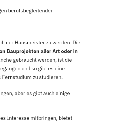
in Kooperation mit der Hochschule
igen berufsbegleitenden
 Professional (in Kooperation mit der
genland)
herheit und IT-Risikomanagement –
ach nur Hausmeister zu werden. Die
n Kooperation mit der Hochschule
 Bauprojekten aller Art oder in
anche gebraucht werden, ist die
e
egangen und so gibt es eine
anagement (in Kooperation mit der
 Fernstudium zu studieren.
genland)
wirtschaft (in Kooperation mit der
ngen, aber es gibt auch einige
genland)
tionssicherheit und IT-
t (in Kooperation mit der Hochschule
es Interesse mitbringen, bietet
agement (in Kooperation mit der NBS)