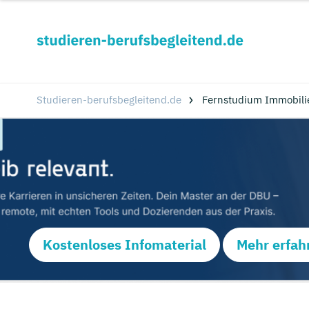
Studieren-berufsbegleitend.de
Fernstudium Immobilie
Kostenloses Infomaterial
Mehr erfah