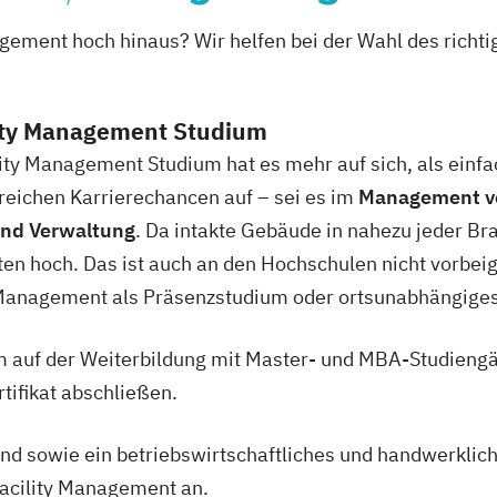
IT-Management (
agement hoch hinaus? Wir helfen bei der Wahl des richt
Burgenland)
IT-Management –
Hochschule Bur
lity Management Studium
Informationssic
ity Management Studium hat es mehr auf sich, als einf
Professional (i
reichen Karrierechancen auf – sei es im
Management von
Burgenland)
und Verwaltung
. Da intakte Gebäude in nahezu jeder Br
LL.M Complianc
n hoch. Das ist auch an den Hochschulen nicht vorbeig
ESG und Risikom
y Management als Präsenzstudium oder ortsunabhängiges
Hochschule Bur
MSc (CE) Energie
em auf der Weiterbildung mit Master- und MBA-Studiengä
Hochschule Bur
tifikat abschließen.
MSc (CE) Informa
Risikomanagemen
ind sowie ein betriebswirtschaftliches und handwerklich
Burgenland)
Facility Management an.
Real Estate Man