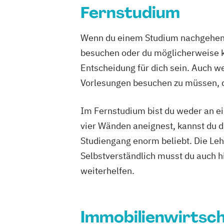
Fernstudium
Lighting Design (EN)
Management
Digitalisierung und Nachhaltigkeit
Mar
Wenn du einem Studium nachgehen m
Medizintechnik & Management
Perso
besuchen oder du möglicherweise ke
Projektmanagement & Prozessmanag
Entscheidung für dich sein. Auch wen
Quality Management
Rechtliche Betr
Sales Management
Soziale Arbeit
Vorlesungen besuchen zu müssen, d
Sozialmanagement
Sportmanagemen
Wirtschaftsinformatik
Wirtschaftspsy
Im Fernstudium bist du weder an ei
Wirtschaftsrecht
vier Wänden aneignest, kannst du di
Studiengang enorm beliebt. Die Leh
Selbstverständlich musst du auch h
weiterhelfen.
Immobilienwirtsch