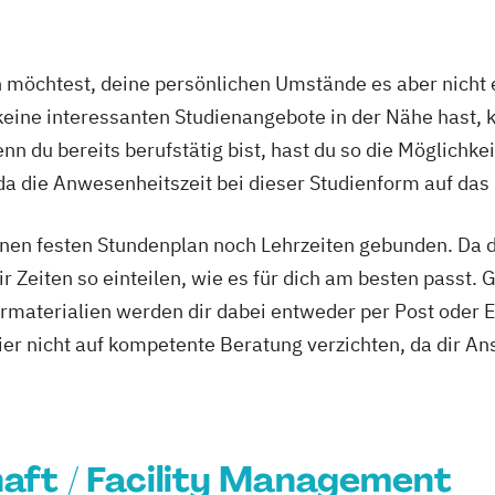
mit der Hochsch
keting
DAS Energiewir
öchtest, deine persönlichen Umstände es aber nicht e
nalmanagement
DAS IT-Manageme
ine interessanten Studienangebote in der Nähe hast, k
ement
Hochschule Bur
n du bereits berufstätig bist, hast du so die Möglichkei
euung
DAS Informatio
(in Kooperation
a die Anwesenheitszeit bei dieser Studienform auf das
t
Digitales Bildu
chologie
Hochschule Bur
nen festen Stundenplan noch Lehrzeiten gebunden. Da du
Digitales Bildu
r Zeiten so einteilen, wie es für dich am besten passt. 
Kooperation mit
rmaterialien werden dir dabei entweder per Post oder E
E-Commerce und 
ier nicht auf kompetente Beratung verzichten, da dir An
der Hochschule
E-Commerce und 
Kooperation mit
Energiewirtschaf
aft / Facility Management
Hochschule Bur